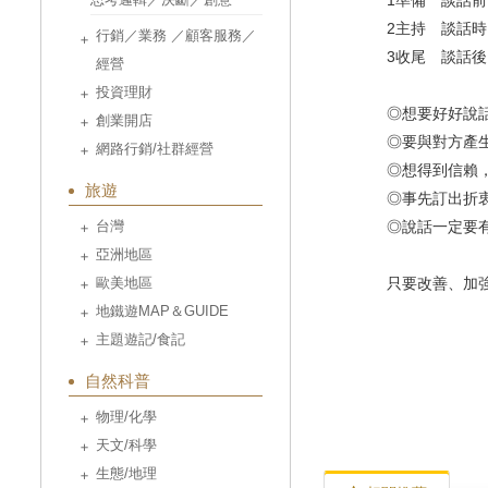
1準備 談話前
2主持 談話時
行銷／業務 ／顧客服務／
3收尾 談話後，
經營
投資理財
◎想要好好說話
創業開店
◎要與對方產生
網路行銷/社群經營
◎想得到信賴
旅遊
◎事先訂出折
台灣
◎說話一定要有
亞洲地區
歐美地區
只要改善、加強
地鐵遊MAP＆GUIDE
主題遊記/食記
自然科普
物理/化學
天文/科學
生態/地理