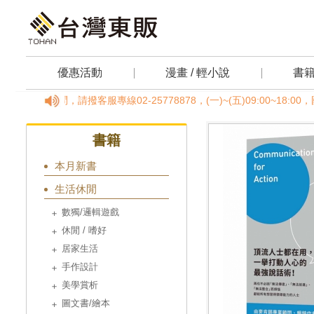
優惠活動
漫畫 / 輕小說
書
何疑問，請撥客服專線02-25778878，(一)~(五)09:00~18
書籍
本月新書
生活休閒
數獨/邏輯遊戲
休閒 / 嗜好
居家生活
手作設計
美學賞析
圖文書/繪本