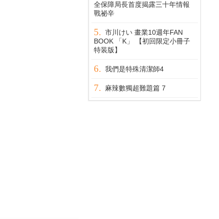
全保障局長首度揭露三十年情報
戰祕辛
市川けい 畫業10週年FAN
BOOK 「K」 【初回限定小冊子
特装版】
我們是特殊清潔師4
麻辣數獨超難題篇 7