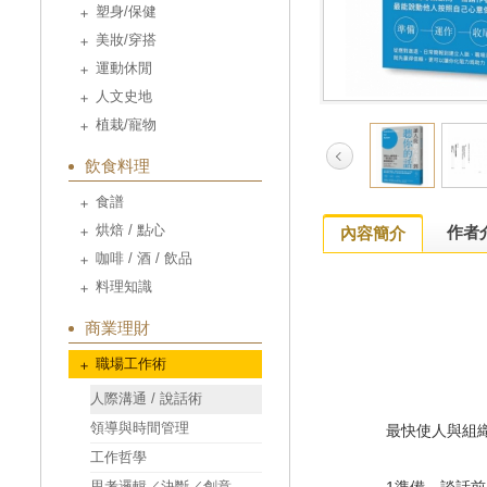
塑身/保健
美妝/穿搭
運動休閒
人文史地
植栽/寵物
飲食料理
食譜
烘焙 / 點心
作者
內容簡介
咖啡 / 酒 / 飲品
料理知識
商業理財
職場工作術
人際溝通 / 說話術
領導與時間管理
最快使人與組織
工作哲學
思考邏輯／決斷／創意