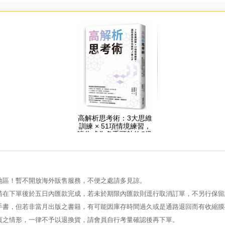
高解析思考術：3大思維
訓練 × 51項情境練習，
讓你成為炙手可熱的S級
人才
地區！暫不開放海外販售服務，不便之處請多見諒。
請在下單後於五日內匯款完成，若未於期限內匯款則逕行取消訂單，不另行保留
手書，但若非當月出版之書籍，有可能因庫存時間過久或是通路退回而有收縮膜
頁之情形，一律不予以退換貨，請會員自行考量確認後再下單。