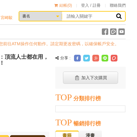
結帳(
0
)
登入 / 註冊
聯絡我們
宮崎駿
前往ATM操作任何動作。請定期更改密碼，以確保帳戶安全。
：頂流人士都在用，
分享 :
！
加入下次購買
TOP
分類排行榜
TOP
暢銷排行榜
書籍
漫畫