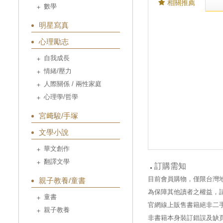
相關推薦
數學
明星寫真
心理勵志
自我成長
情緒/壓力
人際關係 / 兩性家庭
心理學/哲學
宮﨑駿/手塚
文學小說
華文創作
翻譯文學
訂購需知
目前會員購物，僅限台灣
親子教養/童書
為保障其他讀者之權益，
童書
官網線上販售書籍絕非二
親子教養
非書籍本身裝訂錯誤及缺