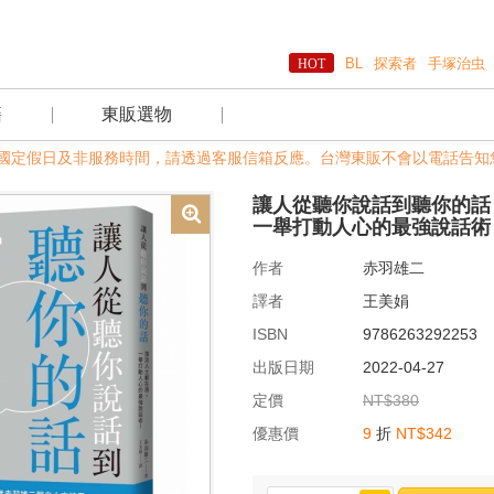
BL
探索者
手塚治虫
籍
東販選物
:00，國定假日及非服務時間，請透過客服信箱反應。台灣東販不會以電話告知您
讓人從聽你說話到聽你的話
一舉打動人心的最強說話術
作者
赤羽雄二
譯者
王美娟
ISBN
9786263292253
出版日期
2022-04-27
定價
NT$380
優惠價
9
折
NT$342