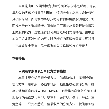
本書是由
IFTA
國際檢定技術分析師福永博之所著，他以
廣為金融專家和投資者利用的「技術分析」為主，介紹技術
分析的原理、如何利用各類技術分析指標解讀股價趨勢，進
而找出最佳的進場時機。讀者除了可藉此培養分析持有股和
追蹤股的能力，還能懂得如何判斷走勢與買賣時機。書中還
加入了許多實踐性的內容，以及精選的實戰練習題，可說是
一本適合新手學習、老手複習的全方位技術分析專書！
本書特色
★
網羅眾多圖表分析的方法和指標
本書主要介紹三種分析方法：
①
趨勢分析：摸清股價的
變化方向
→
趨勢線、移動平均線、動量指標
②
震盪分析：推
算走勢和買賣時機
→RSI
、
MACD
、動量指標
③
型態分析：發
現股價的高低點
→
Ｖ型、雙重型、頭肩型、碟形、潛伏、三
角型等
……
只要熟悉這三種最常用的分析方法，就能讓你輕