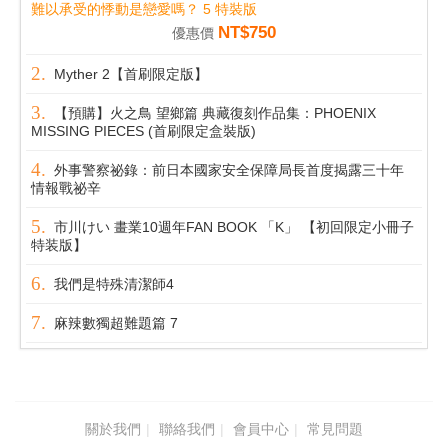
難以承受的悸動是戀愛嗎？ 5 特裝版
NT$750
優惠價
Myther 2【首刷限定版】
【預購】火之鳥 望鄉篇 典藏復刻作品集：PHOENIX
MISSING PIECES (首刷限定盒裝版)
外事警察祕錄：前日本國家安全保障局長首度揭露三十年
情報戰祕辛
市川けい 畫業10週年FAN BOOK 「K」 【初回限定小冊子
特装版】
我們是特殊清潔師4
麻辣數獨超難題篇 7
關於我們
聯絡我們
會員中心
常見問題