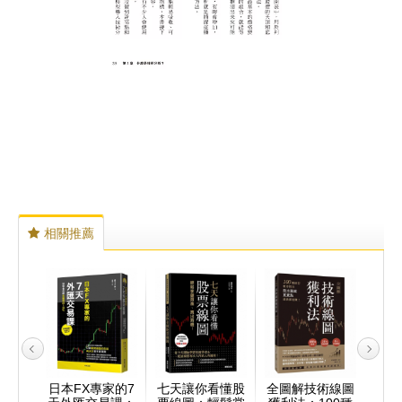
相關推薦
的投資
日本FX專家的7
七天讓你看懂股
全圖解技術線圖
0