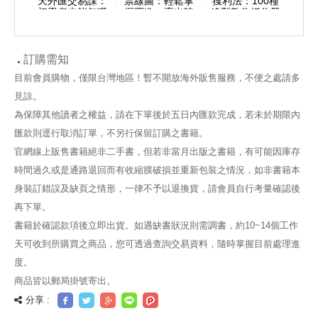
小資族
天外匯交易課：
票線圖：輕鬆掌
獲利法：100種
管理
入贏家
初學者也能年獲
握買進、賣出時
線型教你抓住股
財富
升績效
利20～30%
機！
市關鍵買賣點，
流，
獲利法
漲跌都能賺！
備
訂購需知
目前會員購物，僅限台灣地區！暫不開放海外販售服務，不便之處請多
見諒。
為保障其他讀者之權益，請在下單後於五日內匯款完成，若未於期限內
匯款則逕行取消訂單，不另行保留訂購之書籍。
官網線上販售書籍絕非二手書，但若非當月出版之書籍，有可能因庫存
時間過久或是通路退回而有收縮膜破損並重新包裝之情況，如非書籍本
身裝訂錯誤及缺頁之情形，一律不予以退換貨，請會員自行考量確認後
再下單。
書籍於確認款項後立即出貨。如遇缺書狀況則需調書，約10~14個工作
天可收到所購買之商品，您可透過查詢交易資料，隨時掌握目前處理進
度。
商品皆以郵局掛號寄出。
分享 :