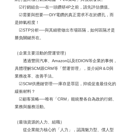
☑︎行銷組合──在一頭鑽研4P之前，請先評估價值。
☑︎需要與想要──DIY電鑽的真正需求不在於鑽孔，而
是帥氣程度！
☑︎STP分析──與其細密做出市場區隔，如何區隔才是
勝負關鍵所在。
｛企業主要活動的營運管理｝
透過豐田汽車、Amazon以及EDION等企業的事例，
具體理解SCM跟CRM等「營運管理」，並介紹R＆D與
業務改革、改善手法。
☑︎SCM供應鏈管理──庫存是罪惡，抑或促進最佳化的
緩衝材料？
☑︎顧客策略──唯有「CRM」能統整各自為政的行銷、
業務與服務活動。
｛最強資源的人力、組職｝
從企業能力核心的「人力」，認識魅力型、僕人型