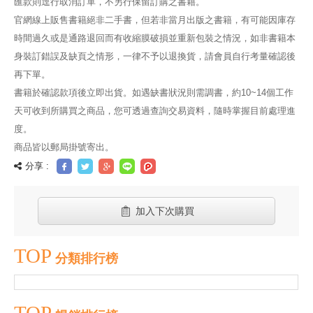
匯款則逕行取消訂單，不另行保留訂購之書籍。
官網線上販售書籍絕非二手書，但若非當月出版之書籍，有可能因庫存
時間過久或是通路退回而有收縮膜破損並重新包裝之情況，如非書籍本
身裝訂錯誤及缺頁之情形，一律不予以退換貨，請會員自行考量確認後
再下單。
書籍於確認款項後立即出貨。如遇缺書狀況則需調書，約10~14個工作
天可收到所購買之商品，您可透過查詢交易資料，隨時掌握目前處理進
度。
商品皆以郵局掛號寄出。
分享 :
加入下次購買
TOP
分類排行榜