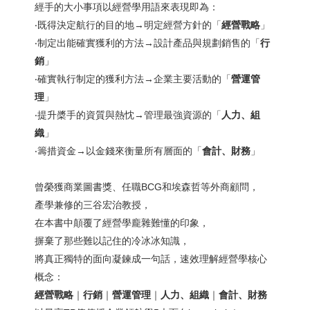
經手的大小事項以經營學用語來表現即為：
‧既得決定航行的目的地→明定經營方針的「
經營戰略
」
‧制定出能確實獲利的方法→設計產品與規劃銷售的「
行
銷
」
‧確實執行制定的獲利方法→企業主要活動的「
營運管
理
」
‧提升槳手的資質與熱忱→管理最強資源的「
人力、組
織
」
‧籌措資金→以金錢來衡量所有層面的「
會計、財務
」
曾榮獲商業圖書獎、任職BCG和埃森哲等外商顧問，
產學兼修的三谷宏治教授，
在本書中顛覆了經營學龐雜難懂的印象，
摒棄了那些難以記住的冷冰冰知識，
將真正獨特的面向凝鍊成一句話，速效理解經營學核心
概念：
經營戰略
｜
行銷
｜
營運管理
｜
人力、組織
｜
會計、財務