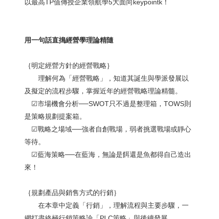
以最高TP值傳授企業領航學5大面向keypointk！
用一句話直搗經營學理論精隨
｛明定經營方針的經營戰略｝
理解何為「經營戰略」，知道其誕生與學派發展以
及擬定的流程步驟，掌握近年的經營戰略理論精髓。
☑︎市場機會分析──SWOT只不過是整理箱，TOWS則
是策略規劃提案箱。
☑︎戰略之場域──強者自創戰場，弱者挑選戰場或靜心
等待。
☑︎藍海策略──在藍海，無論是餌還是魚都得自己造出
來！
｛規劃產品與銷售方式的行銷｝
在本章中定義「行銷」，理解流程與主要步驟，一
網打盡終極行銷策略論「PLC策略」與後續發展。