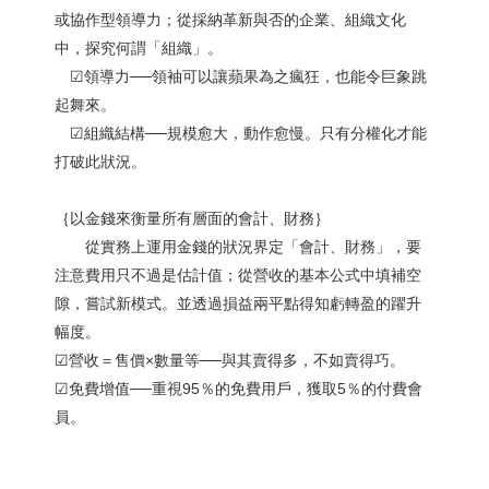
或協作型領導力；從採納革新與否的企業、組織文化
中，探究何謂「組織」。
☑︎領導力──領袖可以讓蘋果為之瘋狂，也能令巨象跳
起舞來。
☑︎組織結構──規模愈大，動作愈慢。只有分權化才能
打破此狀況。
｛以金錢來衡量所有層面的會計、財務｝
從實務上運用金錢的狀況界定「會計、財務」，要
注意費用只不過是估計值；從營收的基本公式中填補空
隙，嘗試新模式。並透過損益兩平點得知虧轉盈的躍升
幅度。
☑︎營收＝售價×數量等──與其賣得多，不如賣得巧。
☑︎免費增值──重視95％的免費用戶，獲取5％的付費會
員。