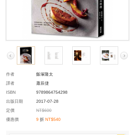
作者
飯塚隆太
譯者
蕭辰倢
ISBN
9789864754298
出版日期
2017-07-28
定價
NT$600
優惠價
9
折
NT$540