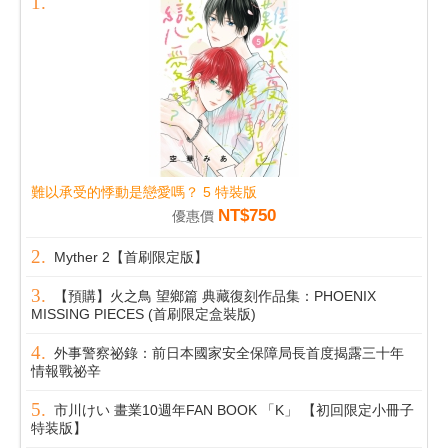
難以承受的悸動是戀愛嗎？ 5 特裝版
NT$750
優惠價
Myther 2【首刷限定版】
【預購】火之鳥 望鄉篇 典藏復刻作品集：PHOENIX
MISSING PIECES (首刷限定盒裝版)
外事警察祕錄：前日本國家安全保障局長首度揭露三十年
情報戰祕辛
市川けい 畫業10週年FAN BOOK 「K」 【初回限定小冊子
特装版】