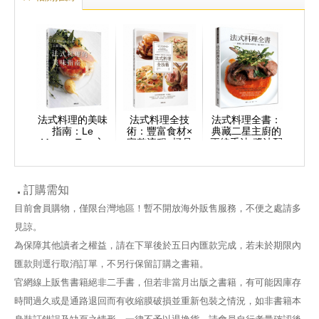
法式料理的美味
法式料理全技
法式料理全書：
指南：Le
術：豐富食材×
典藏二星主廚的
Mange-Tout主
完整流程×極品
正統手法‧醬汁配
廚親授
料理
方
訂購需知
目前會員購物，僅限台灣地區！暫不開放海外販售服務，不便之處請多
見諒。
為保障其他讀者之權益，請在下單後於五日內匯款完成，若未於期限內
匯款則逕行取消訂單，不另行保留訂購之書籍。
官網線上販售書籍絕非二手書，但若非當月出版之書籍，有可能因庫存
時間過久或是通路退回而有收縮膜破損並重新包裝之情況，如非書籍本