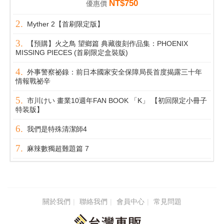
NT$750
優惠價
Myther 2【首刷限定版】
【預購】火之鳥 望鄉篇 典藏復刻作品集：PHOENIX
MISSING PIECES (首刷限定盒裝版)
外事警察祕錄：前日本國家安全保障局長首度揭露三十年
情報戰祕辛
市川けい 畫業10週年FAN BOOK 「K」 【初回限定小冊子
特装版】
我們是特殊清潔師4
麻辣數獨超難題篇 7
關於我們
聯絡我們
會員中心
常見問題