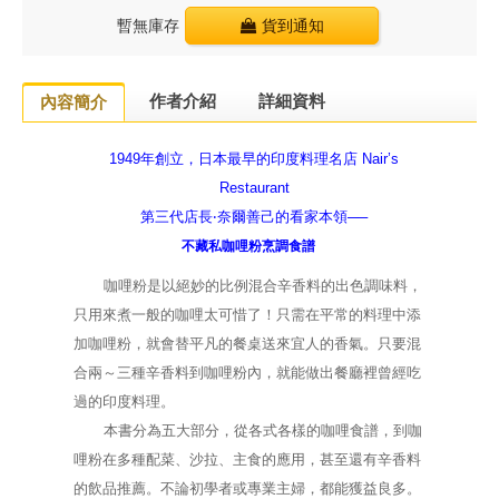
暫無庫存
貨到通知
作者介紹
詳細資料
內容簡介
1949
年創立，日本最早的印度料理名店
Nair’s
Restaurant
第三代店長‧奈爾善己的看家本領──
不藏私咖哩粉烹調食譜
咖哩粉是以絕妙的比例混合辛香料的出色調味料，
只用來煮一般的咖哩太可惜了！只需在平常的料理中添
加咖哩粉，就會替平凡的餐桌送來宜人的香氣。只要混
合兩～三種辛香料到咖哩粉內，就能做出餐廳裡曾經吃
過的印度料理。
本書分為五大部分，從各式各樣的咖哩食譜，到咖
哩粉在多種配菜、沙拉、主食的應用，甚至還有辛香料
的飲品推薦。不論初學者或專業主婦，都能獲益良多。