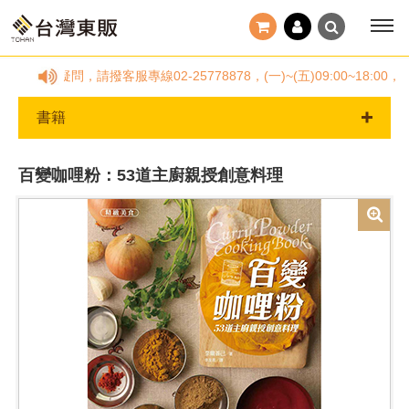
有任何疑問，請撥客服專線02-25778878，(一)~(五)09:00~
書籍
百變咖哩粉：53道主廚親授創意料理