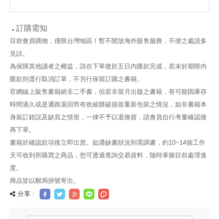
訂購需知
目前會員購物，僅限台灣地區！暫不開放海外販售服務，不便之處請多
見諒。
為保障其他讀者之權益，請在下單後於五日內匯款完成，若未於期限內
匯款則逕行取消訂單，不另行保留訂購之書籍。
官網線上販售書籍絕非二手書，但若非當月出版之書籍，有可能因庫存
時間過久或是通路退回而有收縮膜破損並重新包裝之情況，如非書籍本
身裝訂錯誤及缺頁之情形，一律不予以退換貨，請會員自行考量確認後
再下單。
書籍於確認款項後立即出貨。如遇缺書狀況則需調書，約10~14個工作
天可收到所購買之商品，您可透過查詢交易資料，隨時掌握目前處理進
度。
商品皆以郵局掛號寄出。
分享 :