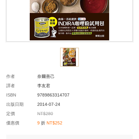
作者
奈爾善己
譯者
李友君
ISBN
9789863314707
出版日期
2014-07-24
定價
NT$280
優惠價
9
折
NT$252