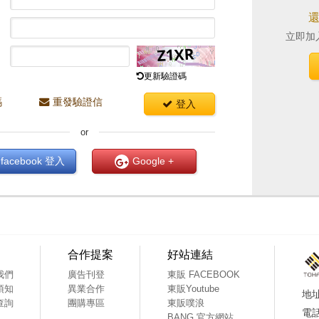
立即加
更新驗證碼
碼
重發驗證信
登入
or
facebook
登入
Google +
合作提案
好站連結
我們
廣告刊登
東販 FACEBOOK
須知
異業合作
東販Youtube
查詢
團購專區
東販噗浪
BANG 官方網站