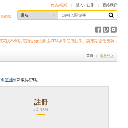
結帳(
0
)
登入 / 註冊
聯絡我們
宮崎駿
應。台灣東販不會以電話告知您前往ATM操作任何動作。請定期更改密碼，以確保
首頁
會員登入
可至
這裡
重新取得密碼。
註冊
JOIN US