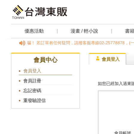
優惠活動
漫畫 / 輕小說
書
小心詐騙！ 若訂單有任何疑問，請撥客服專線02-25778878，(
會員中心
會員登入
會員登入
會員註冊
如您已經加入過東販
忘記密碼
重發驗證信
會員帳號