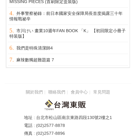
MISSING PIECES (首刷限定盒裝版)
外事警察祕錄：前日本國家安全保障局長首度揭露三十年
情報戰祕辛
市川けい 畫業10週年FAN BOOK 「K」 【初回限定小冊子
特装版】
我們是特殊清潔師4
麻辣數獨超難題篇 7
關於我們
聯絡我們
會員中心
常見問題
台北市松山區南京東路四段130號2樓之1
(02)2577-8878
(02)2577-8896