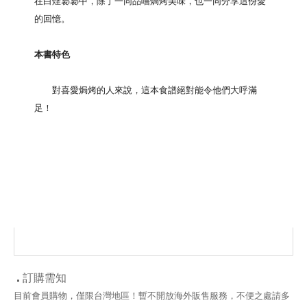
在白煙裊裊中，除了一同品嚐焗烤美味，也一同分享這份愛
的回憶。
本書特色
對喜愛焗烤的人來說，這本食譜絕對能令他們大呼滿
足！
訂購需知
目前會員購物，僅限台灣地區！暫不開放海外販售服務，不便之處請多