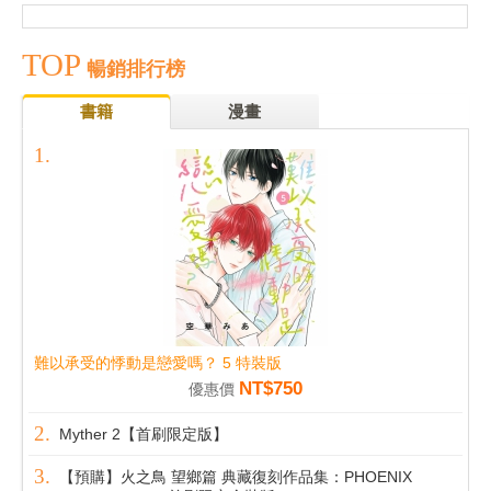
TOP
暢銷排行榜
書籍
漫畫
難以承受的悸動是戀愛嗎？ 5 特裝版
NT$750
優惠價
Myther 2【首刷限定版】
【預購】火之鳥 望鄉篇 典藏復刻作品集：PHOENIX