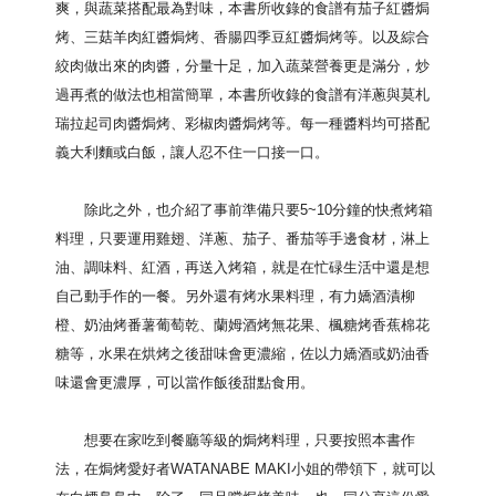
爽，與蔬菜搭配最為對味，本書所收錄的食譜有茄子紅醬焗
烤、三菇羊肉紅醬焗烤、香腸四季豆紅醬焗烤等。以及綜合
絞肉做出來的肉醬，分量十足，加入蔬菜營養更是滿分，炒
過再煮的做法也相當簡單，本書所收錄的食譜有洋蔥與莫札
瑞拉起司肉醬焗烤、彩椒肉醬焗烤等。每一種醬料均可搭配
義大利麵或白飯，讓人忍不住一口接一口。
除此之外，也介紹了事前準備只要5~10分鐘的快煮烤箱
料理，只要運用雞翅、洋蔥、茄子、番茄等手邊食材，淋上
油、調味料、紅酒，再送入烤箱，就是在忙碌生活中還是想
自己動手作的一餐。另外還有烤水果料理，有力嬌酒漬柳
橙、奶油烤番薯葡萄乾、蘭姆酒烤無花果、楓糖烤香蕉棉花
糖等，水果在烘烤之後甜味會更濃縮，佐以力嬌酒或奶油香
味還會更濃厚，可以當作飯後甜點食用。
想要在家吃到餐廳等級的焗烤料理，只要按照本書作
法，在焗烤愛好者WATANABE MAKI小姐的帶領下，就可以