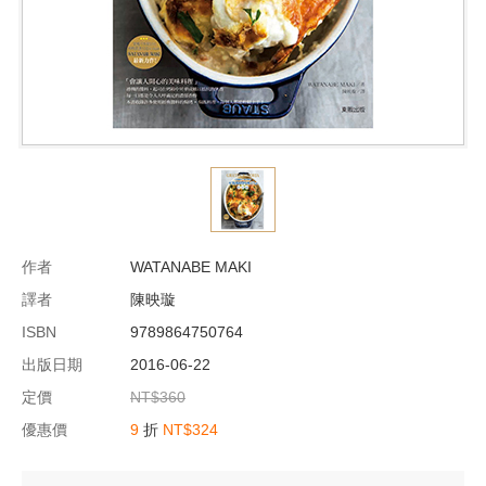
作者
WATANABE MAKI
譯者
陳映璇
ISBN
9789864750764
出版日期
2016-06-22
定價
NT$360
優惠價
9
折
NT$324