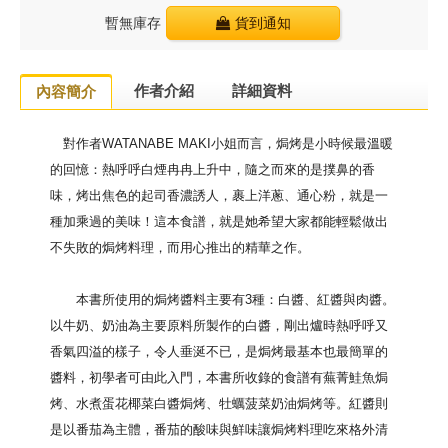
暫無庫存
貨到通知
作者介紹
詳細資料
內容簡介
對作者WATANABE MAKI小姐而言，焗烤是小時候最溫暖
的回憶：熱呼呼白煙冉冉上升中，隨之而來的是撲鼻的香
味，烤出焦色的起司香濃誘人，裹上洋蔥、通心粉，就是一
種加乘過的美味！這本食譜，就是她希望大家都能輕鬆做出
不失敗的焗烤料理，而用心推出的精華之作。
本書所使用的焗烤醬料主要有3種：白醬、紅醬與肉醬。
以牛奶、奶油為主要原料所製作的白醬，剛出爐時熱呼呼又
香氣四溢的樣子，令人垂涎不已，是焗烤最基本也最簡單的
醬料，初學者可由此入門，本書所收錄的食譜有蕪菁鮭魚焗
烤、水煮蛋花椰菜白醬焗烤、牡蠣菠菜奶油焗烤等。紅醬則
是以番茄為主體，番茄的酸味與鮮味讓焗烤料理吃來格外清