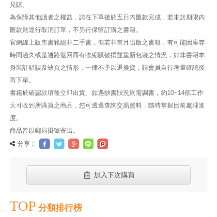
見諒。
為保障其他讀者之權益，請在下單後於五日內匯款完成，若未於期限內
匯款則逕行取消訂單，不另行保留訂購之書籍。
官網線上販售書籍絕非二手書，但若非當月出版之書籍，有可能因庫存
時間過久或是通路退回而有收縮膜破損並重新包裝之情況，如非書籍本
身裝訂錯誤及缺頁之情形，一律不予以退換貨，請會員自行考量確認後
再下單。
書籍於確認款項後立即出貨。如遇缺書狀況則需調書，約10~14個工作
天可收到所購買之商品，您可透過查詢交易資料，隨時掌握目前處理進
度。
商品皆以郵局掛號寄出。
分享 :
加入下次購買
TOP
分類排行榜