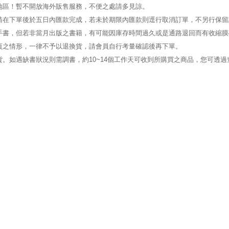
地區！暫不開放海外販售服務，不便之處請多見諒。
請在下單後於五日內匯款完成，若未於期限內匯款則逕行取消訂單，不另行保留
手書，但若非當月出版之書籍，有可能因庫存時間過久或是通路退回而有收縮膜
頁之情形，一律不予以退換貨，請會員自行考量確認後再下單。
。如遇缺書狀況則需調書，約10~14個工作天可收到所購買之商品，您可透