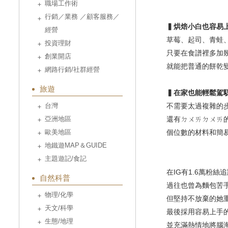
職場工作術
行銷／業務 ／顧客服務／
▍烘焙小白也容易
經營
草莓、起司、青蛙
投資理財
只要在食譜裡多加
創業開店
就能把普通的餅乾
網路行銷/社群經營
旅遊
▍在家也能輕鬆駕
台灣
不需要太過複雜的
亞洲地區
還有ㄉㄨㄞㄉㄨㄞ
歐美地區
個位數的材料和簡
地鐵遊MAP＆GUIDE
主題遊記/食記
在IG有1.6萬粉絲追
自然科普
過往也曾為麵包苦
物理/化學
但堅持不放棄的她
天文/科學
最後採用容易上手
生態/地理
並充滿熱情地將腦