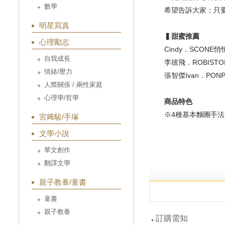
數學
希望告訴大家：只
明星寫真
▍甜蜜推薦
心理勵志
Cindy．SCONE
自我成長
李彼飛．ROBIST
情緒/壓力
張智傑Ivan．PO
人際關係 / 兩性家庭
心理學/哲學
商品特色
※4種基本麵團手法
宮﨑駿/手塚
文學小說
華文創作
翻譯文學
親子教養/童書
童書
親子教養
訂購需知