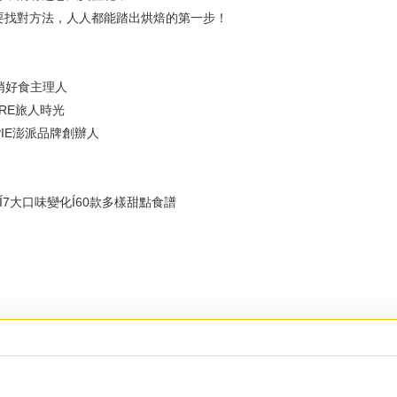
要找對方法，人人都能踏出烘焙的第一步！
悄悄好食主理人
ORE旅人時光
NPIE澎派品牌創辦人
Í7大口味變化Í60款多樣甜點食譜