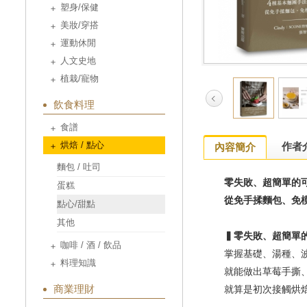
塑身/保健
美妝/穿搭
運動休閒
人文史地
植栽/寵物
飲食料理
食譜
烘焙 / 點心
作者
內容簡介
麵包 / 吐司
零失敗、超簡單的
蛋糕
從免手揉麵包、免
點心/甜點
其他
▍零失敗、超簡單
咖啡 / 酒 / 飲品
掌握基礎、湯種、
料理知識
就能做出草莓手撕
商業理財
就算是初次接觸烘