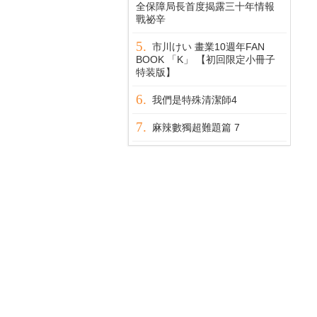
全保障局長首度揭露三十年情報
戰祕辛
市川けい 畫業10週年FAN
BOOK 「K」 【初回限定小冊子
特装版】
我們是特殊清潔師4
麻辣數獨超難題篇 7