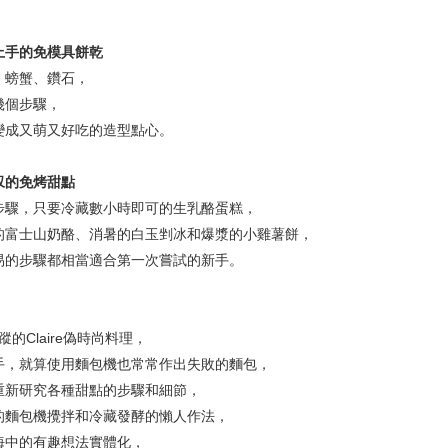
上手的免模具餅乾
、螃蟹、鑽石，
幾個步驟，
變成又萌又好吃的造型點心。
馭的免烤甜點
步驟，只要冷藏數小時即可的生乳酪蛋糕，
的富士山奶酪、消暑的白玉剉冰和爆漿的小雞薯餅，
易的步驟都相當適合第一次嘗試的新手。
蹤的Claire偽時尚料理，
手，就算使用麵包機也常常作出失敗的麵包，
重新研究各種甜點的步驟和細節，
的麵包機攪拌和冷藏發酵的懶人作法，
海中的有趣想法實體化，