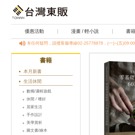
優惠活動
漫畫 / 輕小說
書
若訂單有任何疑問，請撥客服專線02-25778878，(一)~(五)09:
書籍
本月新書
生活休閒
數獨/邏輯遊戲
休閒 / 嗜好
居家生活
手作設計
美學賞析
圖文書/繪本