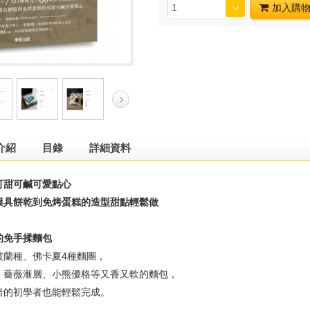
加入購
介紹
目錄
詳細資料
可甜可鹹可愛點心
模具餅乾到免烤蛋糕的造型甜點輕鬆做
的免手揉麵包
波蘭種、佛卡夏4種麵團，
、薔薇漸層、小熊優格等又香又軟的麵包，
焙的初學者也能輕鬆完成。