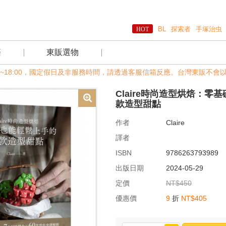
BL
探索者
手塚治虫
籍
東販選物
00~18:00，國定假日及非服務時間，請透過客服信箱反應。台灣東販不會以
Claire時尚造型烘焙：零
款造型甜點
作者
Claire
譯者
ISBN
9786263793989
出版日期
2024-05-29
定價
NT$450
優惠價
9
折
NT$405