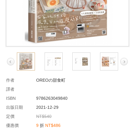
作者
OREOの甜食町
譯者
ISBN
9786263049840
出版日期
2021-12-29
定價
NT$540
優惠價
9
折
NT$486