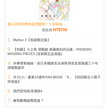
難以承受的悸動是戀愛嗎？ 5 特裝版
NT$750
優惠價
Myther 2【首刷限定版】
【預購】火之鳥 望鄉篇 典藏復刻作品集：PHOENIX
MISSING PIECES (首刷限定盒裝版)
外事警察祕錄：前日本國家安全保障局長首度揭露三十年
情報戰祕辛
市川けい 畫業10週年FAN BOOK 「K」 【初回限定小冊子
特装版】
我們是特殊清潔師4
麻辣數獨超難題篇 7