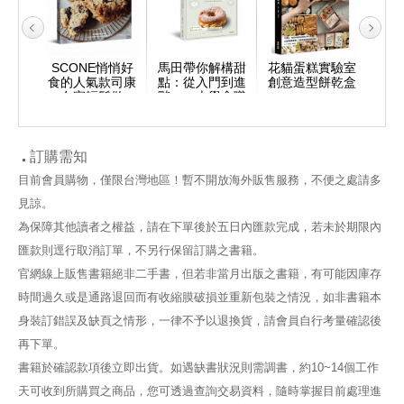
甜點：
SCONE悄悄好
馬田帶你解構甜
花貓蛋糕實驗室
TA
，40
食的人氣款司康
點：從入門到進
創意造型餅乾盒
甜塔
譜，從
在家輕鬆做
階，一本學會職
譜初
到口味
人級烘焙技法
技巧
家也
訂購需知
目前會員購物，僅限台灣地區！暫不開放海外販售服務，不便之處請多
見諒。
為保障其他讀者之權益，請在下單後於五日內匯款完成，若未於期限內
匯款則逕行取消訂單，不另行保留訂購之書籍。
官網線上販售書籍絕非二手書，但若非當月出版之書籍，有可能因庫存
時間過久或是通路退回而有收縮膜破損並重新包裝之情況，如非書籍本
身裝訂錯誤及缺頁之情形，一律不予以退換貨，請會員自行考量確認後
再下單。
書籍於確認款項後立即出貨。如遇缺書狀況則需調書，約10~14個工作
天可收到所購買之商品，您可透過查詢交易資料，隨時掌握目前處理進