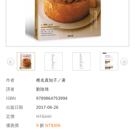
作者
椎名真知子／著
譯者
劉玫琦
ISBN
9789864753994
出版日期
2017-06-26
定價
NT$340
優惠價
9
折
NT$306