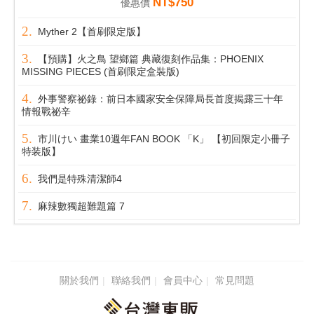
NT$750
優惠價
Myther 2【首刷限定版】
【預購】火之鳥 望鄉篇 典藏復刻作品集：PHOENIX
MISSING PIECES (首刷限定盒裝版)
外事警察祕錄：前日本國家安全保障局長首度揭露三十年
情報戰祕辛
市川けい 畫業10週年FAN BOOK 「K」 【初回限定小冊子
特装版】
我們是特殊清潔師4
麻辣數獨超難題篇 7
關於我們
聯絡我們
會員中心
常見問題