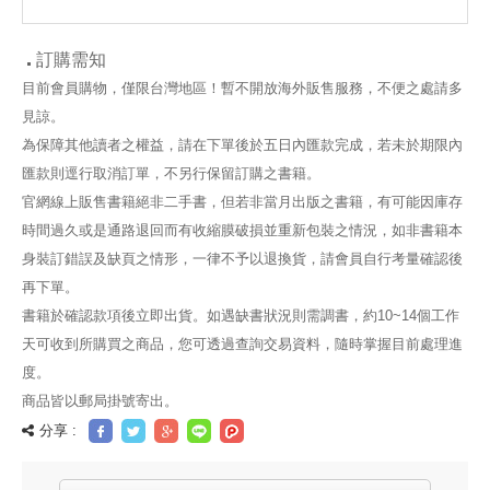
訂購需知
目前會員購物，僅限台灣地區！暫不開放海外販售服務，不便之處請多
見諒。
為保障其他讀者之權益，請在下單後於五日內匯款完成，若未於期限內
匯款則逕行取消訂單，不另行保留訂購之書籍。
官網線上販售書籍絕非二手書，但若非當月出版之書籍，有可能因庫存
時間過久或是通路退回而有收縮膜破損並重新包裝之情況，如非書籍本
身裝訂錯誤及缺頁之情形，一律不予以退換貨，請會員自行考量確認後
再下單。
書籍於確認款項後立即出貨。如遇缺書狀況則需調書，約10~14個工作
天可收到所購買之商品，您可透過查詢交易資料，隨時掌握目前處理進
度。
商品皆以郵局掛號寄出。
分享 :