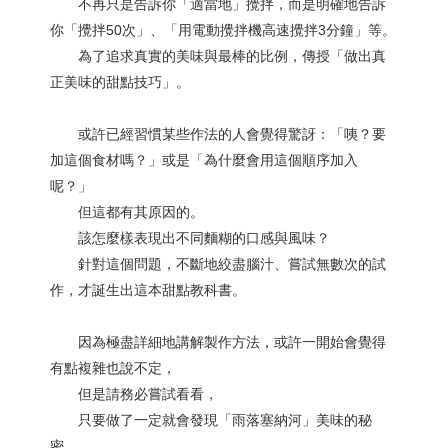
不再只是告訴你「適當地」攪拌，而是明確地告訴
你「攪拌50次」、「用電動攪拌機高速攪拌3分鐘」等。
為了追求真實的美味與最棒的比例，傳授「做出真
正美味的甜點技巧」。
或許已經習慣某些作法的人會覺得驚訝：「咦？要
加這個食材嗎？」或是「為什麼會用這個順序加入
呢？」
但這都有其原因的。
該怎麼樣表現出不同麵糊的口感與風味？
針對這個問題，不斷地絞盡腦汁、嘗試無數次的試
作，才誕生出這本甜點教科書。
因為極盡詳細地講解製作方法，或許一開始會覺得
有點複雜也說不定，
但是請務必嘗試看看，
只要做了一定就會發現「雨落塞納河」美味的秘
密。