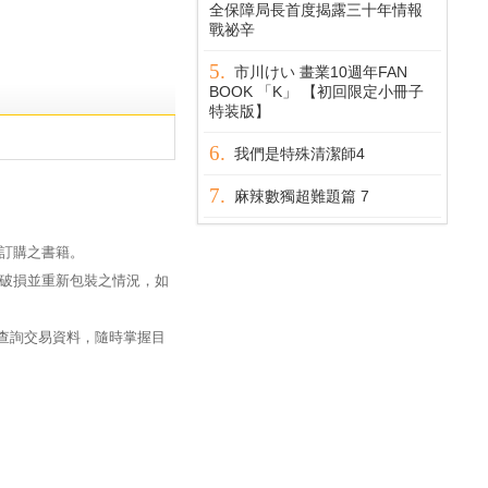
全保障局長首度揭露三十年情報
戰祕辛
市川けい 畫業10週年FAN
BOOK 「K」 【初回限定小冊子
特装版】
我們是特殊清潔師4
麻辣數獨超難題篇 7
訂購之書籍。
破損並重新包裝之情況，如
過查詢交易資料，隨時掌握目