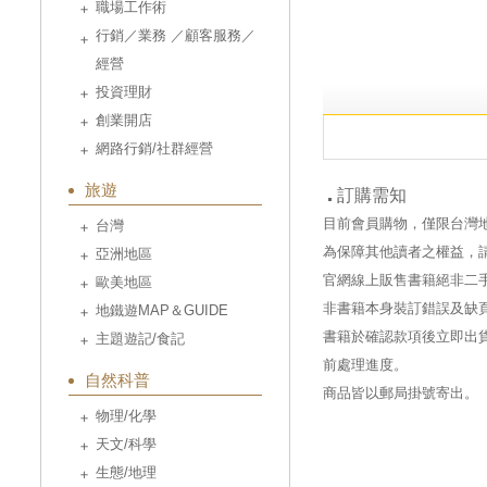
職場工作術
行銷／業務 ／顧客服務／
經營
投資理財
創業開店
網路行銷/社群經營
旅遊
訂購需知
目前會員購物，僅限台灣
台灣
為保障其他讀者之權益，
亞洲地區
官網線上販售書籍絕非二
歐美地區
非書籍本身裝訂錯誤及缺
地鐵遊MAP＆GUIDE
書籍於確認款項後立即出貨
主題遊記/食記
前處理進度。
自然科普
商品皆以郵局掛號寄出。
物理/化學
天文/科學
生態/地理