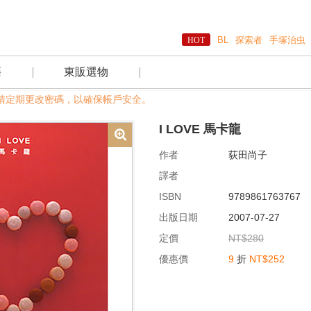
BL
探索者
手塚治虫
籍
東販選物
期更改密碼，以確保帳戶安全。
I LOVE 馬卡龍
作者
荻田尚子
譯者
ISBN
9789861763767
出版日期
2007-07-27
定價
NT$280
優惠價
9
折
NT$252