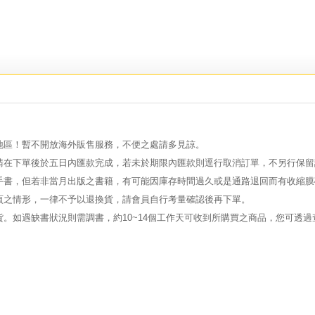
地區！暫不開放海外販售服務，不便之處請多見諒。
請在下單後於五日內匯款完成，若未於期限內匯款則逕行取消訂單，不另行保留
手書，但若非當月出版之書籍，有可能因庫存時間過久或是通路退回而有收縮膜
頁之情形，一律不予以退換貨，請會員自行考量確認後再下單。
。如遇缺書狀況則需調書，約10~14個工作天可收到所購買之商品，您可透