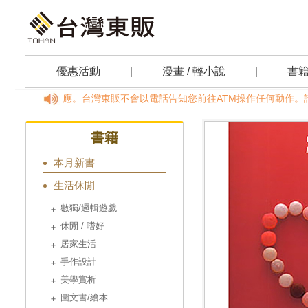
優惠活動
漫畫 / 輕小說
書
，請透過客服信箱反應。台灣東販不會以電話告知您前往ATM操作任何動作。請定
書籍
本月新書
生活休閒
數獨/邏輯遊戲
休閒 / 嗜好
居家生活
手作設計
美學賞析
圖文書/繪本