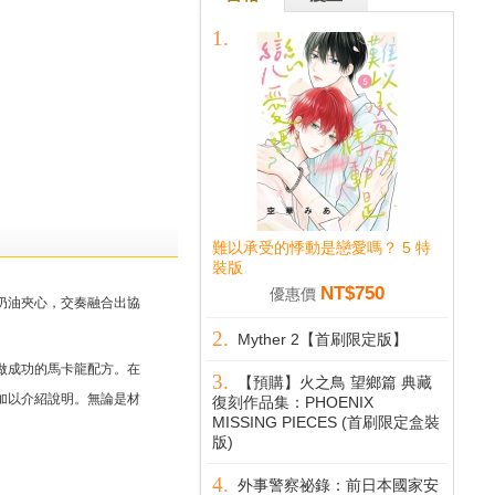
難以承受的悸動是戀愛嗎？ 5 特
裝版
NT$750
優惠價
奶油夾心，交奏融合出協
Myther 2【首刷限定版】
做成功的馬卡龍配方。在
【預購】火之鳥 望鄉篇 典藏
加以介紹說明。無論是材
復刻作品集：PHOENIX
MISSING PIECES (首刷限定盒裝
版)
外事警察祕錄：前日本國家安