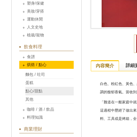
塑身/保健
美妝/穿搭
運動休閒
人文史地
植栽/寵物
飲食料理
食譜
烘焙 / 點心
詳細
內容簡介
麵包 / 吐司
蛋糕
白色、粉紅色、黃色、
點心/甜點
調的馥郁香氣。當收到
其他
「難道在一般家庭中就
咖啡 / 酒 / 飲品
這過程中歷經了做出來
料理知識
料、工具或是烤箱，全
商業理財