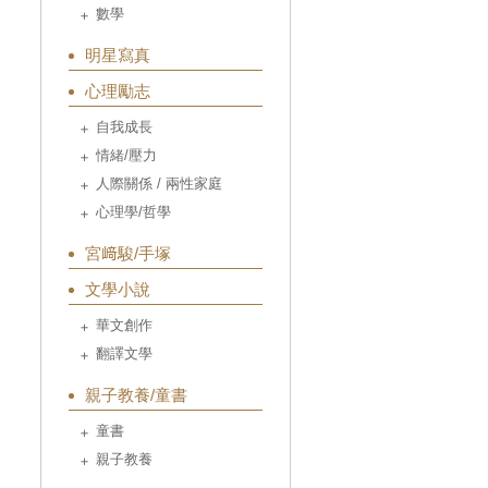
數學
明星寫真
心理勵志
自我成長
情緒/壓力
人際關係 / 兩性家庭
心理學/哲學
宮﨑駿/手塚
文學小說
華文創作
翻譯文學
親子教養/童書
童書
親子教養