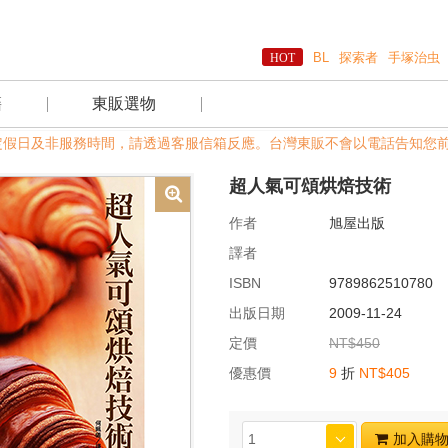
BL
探索者
手塚治虫
籍
東販選物
00，國定假日及非服務時間，請透過客服信箱反應。台灣東販不會以電話告知您前
超人氣可頌烘焙技術
作者
旭屋出版
譯者
ISBN
9789862510780
出版日期
2009-11-24
定價
NT$450
優惠價
9
折
NT$405
加入購