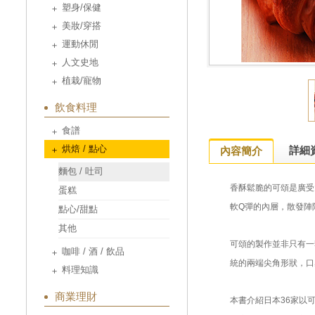
塑身/保健
美妝/穿搭
運動休閒
人文史地
植栽/寵物
飲食料理
食譜
烘焙 / 點心
詳細
內容簡介
麵包 / 吐司
香酥鬆脆的可頌是廣受
蛋糕
軟Q彈的內層，散發陣
點心/甜點
其他
可頌的製作並非只有一
咖啡 / 酒 / 飲品
統的兩端尖角形狀，口
料理知識
商業理財
本書介紹日本36家以