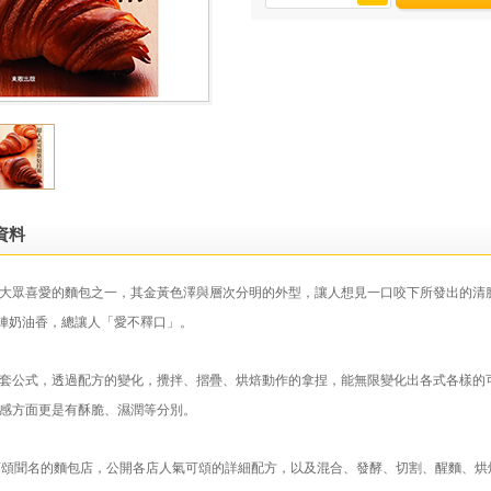
資料
大眾喜愛的麵包之一，其金黃色澤與層次分明的外型，讓人想見一口咬下所發出的清
陣奶油香，總讓人「愛不釋口」。
套公式，透過配方的變化，攪拌、摺疊、烘焙動作的拿捏，能無限變化出各式各樣的
感方面更是有酥脆、濕潤等分別。
可頌聞名的麵包店，公開各店人氣可頌的詳細配方，以及混合、發酵、切割、醒麵、烘