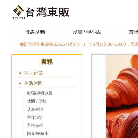
優惠活動
漫畫 / 輕小說
書
問，請撥客服專線02-25778878，(一)~(五)09:00~18:
書籍
本月新書
生活休閒
數獨/邏輯遊戲
休閒 / 嗜好
居家生活
手作設計
美學賞析
圖文書/繪本