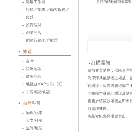
職場工作術
各店的麵包師傅分享製
行銷／業務 ／顧客服務／
經營
投資理財
創業開店
網路行銷/社群經營
旅遊
台灣
訂購需知
亞洲地區
目前會員購物，僅限台灣
歐美地區
為保障其他讀者之權益，
地鐵遊MAP＆GUIDE
官網線上販售書籍絕非二
主題遊記/食記
非書籍本身裝訂錯誤及缺
書籍於確認款項後立即出貨
自然科普
前處理進度。
物理/化學
商品皆以郵局掛號寄出。
天文/科學
生態/地理