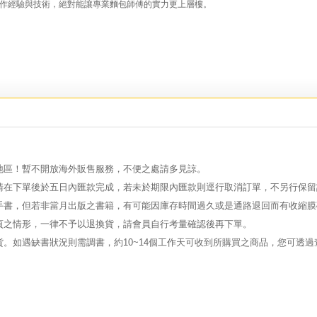
作經驗與技術，絕對能讓專業麵包師傅的實力更上層樓。
地區！暫不開放海外販售服務，不便之處請多見諒。
請在下單後於五日內匯款完成，若未於期限內匯款則逕行取消訂單，不另行保留
手書，但若非當月出版之書籍，有可能因庫存時間過久或是通路退回而有收縮膜
頁之情形，一律不予以退換貨，請會員自行考量確認後再下單。
。如遇缺書狀況則需調書，約10~14個工作天可收到所購買之商品，您可透