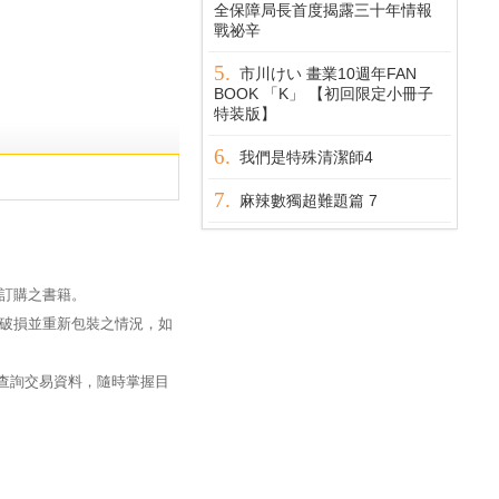
全保障局長首度揭露三十年情報
戰祕辛
市川けい 畫業10週年FAN
BOOK 「K」 【初回限定小冊子
特装版】
我們是特殊清潔師4
麻辣數獨超難題篇 7
訂購之書籍。
破損並重新包裝之情況，如
過查詢交易資料，隨時掌握目