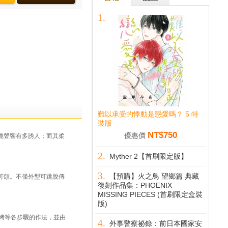
難以承受的悸動是戀愛嗎？ 5 特
裝版
NT$750
優惠價
脆聲響有多誘人；而其柔
Myther 2【首刷限定版】
【預購】火之鳥 望鄉篇 典藏
可頌。不僅外型可跳脫傳
復刻作品集：PHOENIX
MISSING PIECES (首刷限定盒裝
版)
烤等各步驟的作法，並由
外事警察祕錄：前日本國家安