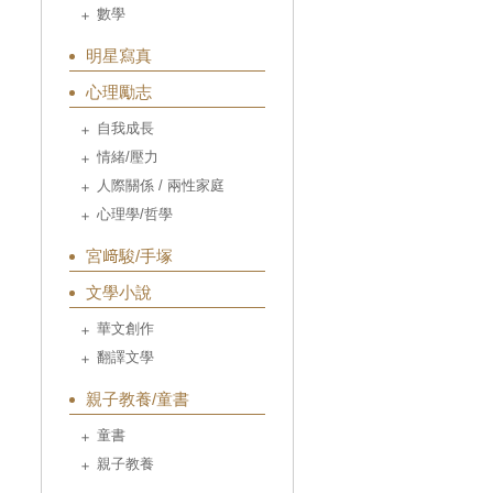
數學
明星寫真
心理勵志
自我成長
情緒/壓力
人際關係 / 兩性家庭
心理學/哲學
宮﨑駿/手塚
文學小說
華文創作
翻譯文學
親子教養/童書
童書
親子教養