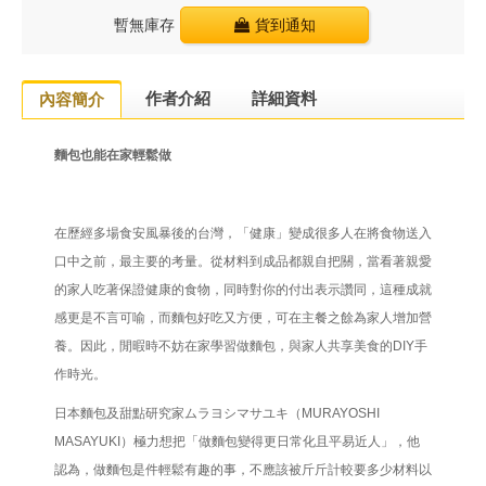
暫無庫存
貨到通知
作者介紹
詳細資料
內容簡介
麵包也能在家輕鬆做
在歷經多場食安風暴後的台灣，「健康」變成很多人在將食物送入
口中之前，最主要的考量。從材料到成品都親自把關，當看著親愛
的家人吃著保證健康的食物，同時對你的付出表示讚同，這種成就
感更是不言可喻，而麵包好吃又方便，可在主餐之餘為家人增加營
養。因此，閒暇時不妨在家學習做麵包，與家人共享美食的DIY手
作時光。
日本麵包及甜點研究家ムラヨシマサユキ（MURAYOSHI
MASAYUKI）極力想把「做麵包變得更日常化且平易近人」，他
認為，做麵包是件輕鬆有趣的事，不應該被斤斤計較要多少材料以