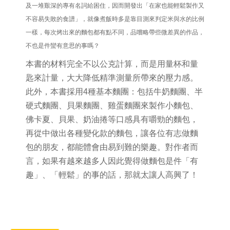
及一堆艱深的專有名詞給困住，因而開發出「在家也能輕鬆製作又
不容易失敗的食譜」，就像煮飯時多是靠目測來判定米與水的比例
一樣，每次烤出來的麵包都有點不同，品嚐略帶些微差異的作品，
不也是件蠻有意思的事嗎？
本書的材料完全不以公克計算，而是用量杯和量
匙來計量，大大降低精準測量所帶來的壓力感。
此外，本書採用
4
種基本麵團：包括
牛奶麵團、
半
硬式麵團
、
貝果麵團
、
雞蛋麵團
來製作小麵包、
佛卡夏、貝果、奶油捲等口感具有嚼勁的麵包，
再從中
做出各種變化款的麵包，讓各位有志做麵
包的朋友，都能體會由易到難的樂趣。對作者而
言，如果有越來越多人因此覺得做麵包是件「有
趣」、「輕鬆」的事的話，那就太讓人高興了！