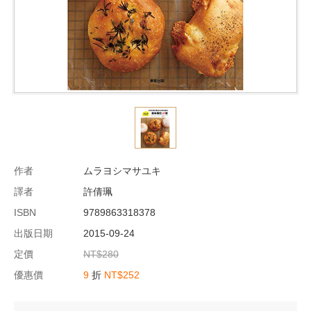
作者
ムラヨシマサユキ
譯者
許倩珮
ISBN
9789863318378
出版日期
2015-09-24
定價
NT$280
優惠價
9
折
NT$252