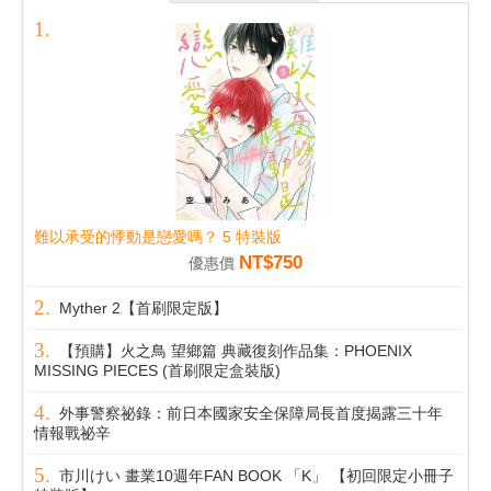
難以承受的悸動是戀愛嗎？ 5 特裝版
NT$750
優惠價
Myther 2【首刷限定版】
【預購】火之鳥 望鄉篇 典藏復刻作品集：PHOENIX
MISSING PIECES (首刷限定盒裝版)
外事警察祕錄：前日本國家安全保障局長首度揭露三十年
情報戰祕辛
市川けい 畫業10週年FAN BOOK 「K」 【初回限定小冊子