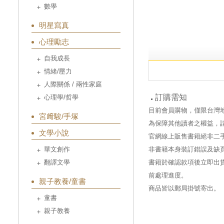
數學
明星寫真
心理勵志
自我成長
情緒/壓力
人際關係 / 兩性家庭
訂購需知
心理學/哲學
目前會員購物，僅限台灣
宮﨑駿/手塚
為保障其他讀者之權益，
文學小說
官網線上販售書籍絕非二
華文創作
非書籍本身裝訂錯誤及缺
翻譯文學
書籍於確認款項後立即出貨
前處理進度。
親子教養/童書
商品皆以郵局掛號寄出。
童書
親子教養