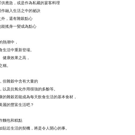
可供應急，或是作為私藏的宴客料理
製作融入生活之中的祕訣
之外，還有雜穀點心
也能搖身一變成為點心
的熱潮中，
生活中重新登場。
健康效果之高，
之稱。
但雜穀中含有大量的
以及抗氧化作用很強的多酚等。
的雜穀若能成為每天飲食生活的基本食材，
麗的豐富生活吧？
麵包和糕點
貼近生活的契機，將是令人開心的事。