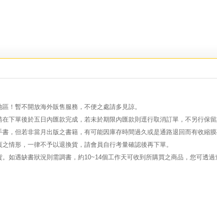
地區！暫不開放海外販售服務，不便之處請多見諒。
請在下單後於五日內匯款完成，若未於期限內匯款則逕行取消訂單，不另行保留
手書，但若非當月出版之書籍，有可能因庫存時間過久或是通路退回而有收縮膜
頁之情形，一律不予以退換貨，請會員自行考量確認後再下單。
。如遇缺書狀況則需調書，約10~14個工作天可收到所購買之商品，您可透