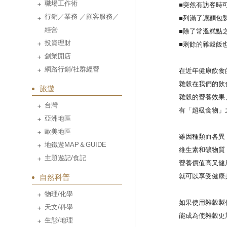
職場工作術
■
突然有訪客時
行銷／業務 ／顧客服務／
■
列滿了讓麵包
經營
■
除了常溫糕點
投資理財
■
剩餘的雜穀飯
創業開店
網路行銷/社群經營
在近年健康飲食
雜穀在我們的飲食
旅遊
雜穀的營養效果、
台灣
有「超級食物」
亞洲地區
歐美地區
雖因種類而各異，
地鐵遊MAP＆GUIDE
維生素和礦物質，
主題遊記/食記
營養價值高又健康
就可以享受健康美
自然科普
物理/化學
如果使用雜穀製作
天文/科學
能成為使雜穀更加
生態/地理