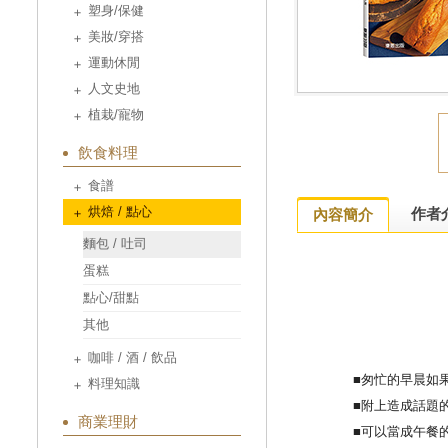
塑身/保健
美妝/穿搭
運動休閒
人文史地
植栽/寵物
飲食料理
食譜
烘焙 / 點心
作者
內容簡介
麵包 / 吐司
蛋糕
點心/甜點
其他
咖啡 / 酒 / 飲品
■
匆忙的早晨如
料理知識
■
附上造成話題
商業理財
■
可以當成午餐