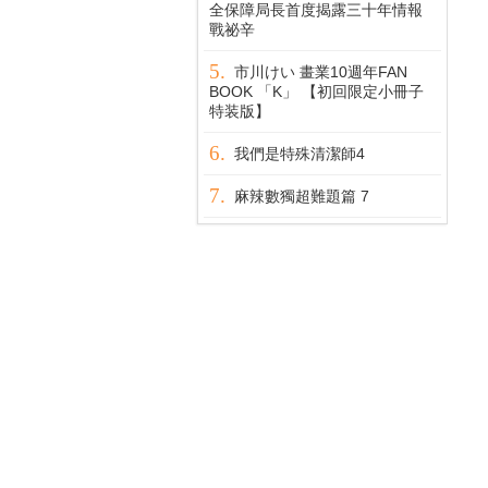
全保障局長首度揭露三十年情報
戰祕辛
市川けい 畫業10週年FAN
BOOK 「K」 【初回限定小冊子
特装版】
我們是特殊清潔師4
麻辣數獨超難題篇 7