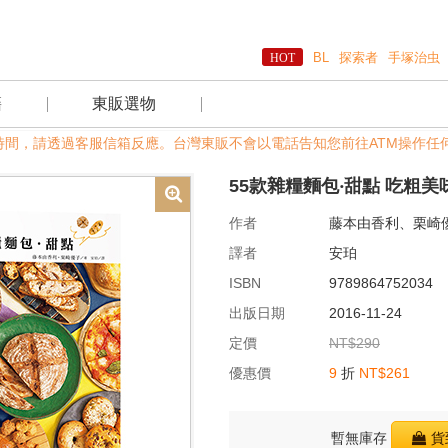
BL
探索者
手塚治虫
籍
東販選物
非服務時間，請透過客服信箱反應。台灣東販不會以電話告知您前往ATM操作任何
55款雜糧麵包‧甜點 吃粗
作者
藤本由香利、栗崎
譯者
安珀
ISBN
9789864752034
出版日期
2016-11-24
定價
NT$290
優惠價
9
折
NT$261
暫無庫存
貨