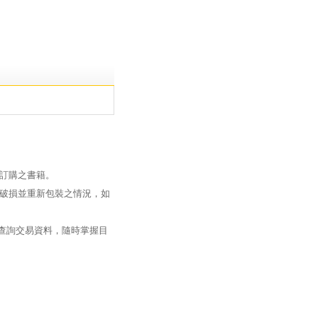
訂購之書籍。
破損並重新包裝之情況，如
過查詢交易資料，隨時掌握目