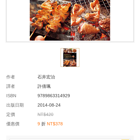
作者
石井宏治
譯者
許倩珮
ISBN
9789863314929
出版日期
2014-08-24
定價
NT$420
優惠價
9
折
NT$378