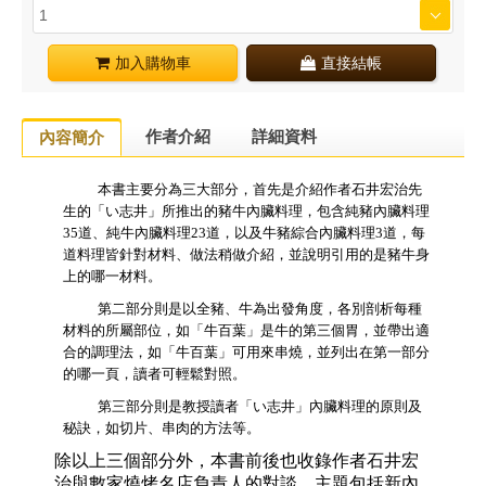
加入購物車
直接結帳
作者介紹
詳細資料
內容簡介
本書主要分為三大部分，首先是介紹作者
石井宏治先
生的
「
い志井
」所推出的豬牛內臟料理，包含純豬內臟料理
35
道、純牛內臟料理
23
道，以及牛豬綜合內臟料理
3
道，每
道料理皆針對材料、做法稍做介紹，並說明引用的是豬牛身
上的哪一材料。
第二部分則是以全豬、牛為出發角度，各別剖析每種
材料的所屬部位，如「
牛百葉
」是牛的第三個胃，並帶出適
合的調理法，如「
牛百葉
」可用來串燒，並列出在第一部分
的哪一頁，讀者可輕鬆對照。
第三部分則是教授讀者「い志井」內臟料理的原則及
秘訣，如切片、串肉的方法等。
除以上三個部分外，本書前後也收錄作者石井宏
治與數家燒烤名店負責人的對談，主題包括新內