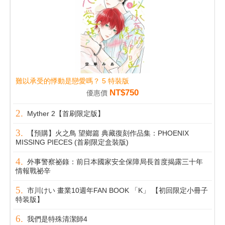
難以承受的悸動是戀愛嗎？ 5 特裝版
NT$750
優惠價
Myther 2【首刷限定版】
【預購】火之鳥 望鄉篇 典藏復刻作品集：PHOENIX
MISSING PIECES (首刷限定盒裝版)
外事警察祕錄：前日本國家安全保障局長首度揭露三十年
情報戰祕辛
市川けい 畫業10週年FAN BOOK 「K」 【初回限定小冊子
特装版】
我們是特殊清潔師4