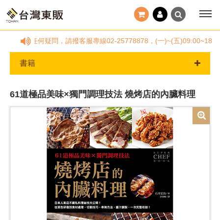
訂單有任何疑問，請撥客服專線02-25778878，(一)~(五)09:0
書籍
61道極品美味×獨門調理技法 燒烤店的內臟料理