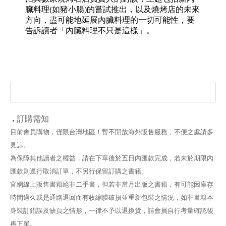
臟料理(如豬小腸)的嘗試推出，以及燒烤店的未來
方向，盡可能地延展內臟料理的一切可能性，要
告訴讀者「內臟料理不只是這樣」。
訂購需知
目前會員購物，僅限台灣地區！暫不開放海外販售服務，不便之處請多
見諒。
為保障其他讀者之權益，請在下單後於五日內匯款完成，若未於期限內
匯款則逕行取消訂單，不另行保留訂購之書籍。
官網線上販售書籍絕非二手書，但若非當月出版之書籍，有可能因庫存
時間過久或是通路退回而有收縮膜破損並重新包裝之情況，如非書籍本
身裝訂錯誤及缺頁之情形，一律不予以退換貨，請會員自行考量確認後
再下單。