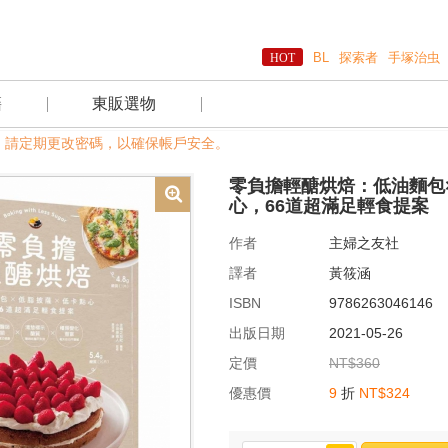
BL
探索者
手塚治虫
籍
東販選物
定期更改密碼，以確保帳戶安全。
零負擔輕醣烘焙：低油麵包
心，66道超滿足輕食提案
作者
主婦之友社
譯者
黃筱涵
ISBN
9786263046146
出版日期
2021-05-26
定價
NT$360
優惠價
9
折
NT$324