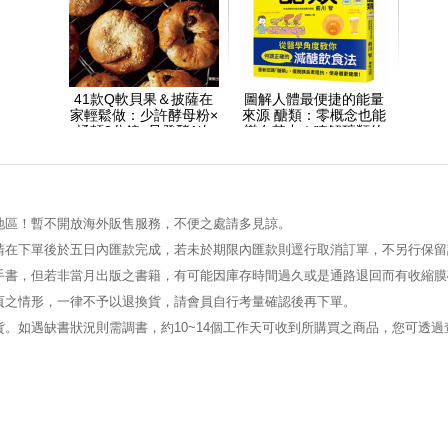
41款Q軟貝果＆披薩在
圖解人體最便捷的能量
家輕鬆做：少許酵母粉×
來源 醣類：零概念也能
揉麵3分鐘×只發酵1次
樂在其中！瞭解醣類的
功能＆機轉
地區！暫不開放海外販售服務，不便之處請多見諒。
請在下單後於五日內匯款完成，若未於期限內匯款則逕行取消訂單，不另行保留
手書，但若非當月出版之書籍，有可能因庫存時間過久或是通路退回而有收縮膜
頁之情形，一律不予以退換貨，請會員自行考量確認後再下單。
。如遇缺書狀況則需調書，約10~14個工作天可收到所購買之商品，您可透