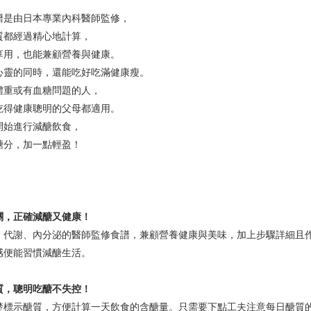
是由日本專業內科醫師監修，
都經過精心地計算，
用，也能兼顧營養與健康。
靈的同時，還能吃好吃滿健康瘦。
重或有血糖問題的人，
得健康聰明的父母都適用。
始進行減醣飲食，
分，加一點輕盈！
，正確減醣又健康！
謝、內分泌的醫師監修食譜，兼顧營養健康與美味，加上步驟詳細且作
感便能習慣減醣生活。
，聰明吃醣不失控！
示醣質，方便計算一天飲食的含醣量。只需要下點工夫注意每日醣質的