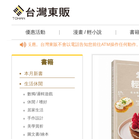
優惠活動
漫畫 / 輕小說
書
間，請透過客服信箱反應。台灣東販不會以電話告知您前往ATM操作任何動作。請
書籍
本月新書
生活休閒
數獨/邏輯遊戲
休閒 / 嗜好
居家生活
手作設計
美學賞析
圖文書/繪本