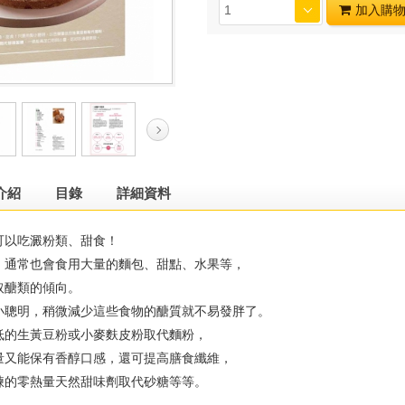
加入購
介紹
目錄
詳細資料
以吃澱粉類、甜食！
常也會食用大量的麵包、甜點、水果等，
醣類的傾向。
明，稍微減少這些食物的醣質就不易發胖了。
的生黃豆粉或小麥麩皮粉取代麵粉，
能保有香醇口感，還可提高膳食纖維，
的零熱量天然甜味劑取代砂糖等等。