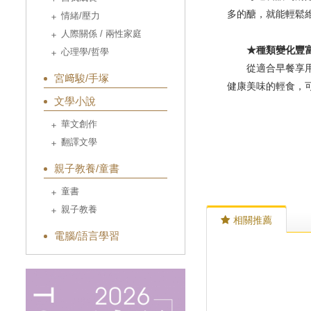
多的醣，就能輕鬆
情緒/壓力
人際關係 / 兩性家庭
★種類變化豐富
心理學/哲學
從適合早餐享用的
宮﨑駿/手塚
健康美味的輕食，
文學小說
華文創作
翻譯文學
親子教養/童書
童書
親子教養
相關推薦
電腦/語言學習