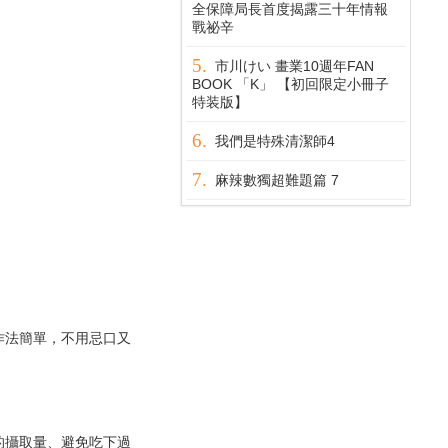
全保障局長首度揭露三十年情報
戰祕辛
市川けい 畫業10週年FAN
BOOK 「K」 【初回限定小冊子
特装版】
我們是特殊清潔師4
麻辣數獨超難題篇 7
法簡單，不用忌口又
攝取量、避免吃下過