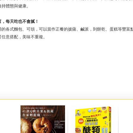
維持體態與健康。
，每天吃也不會膩！
各式麵包、可頌，可以當作正餐的披薩、鹹派，到餅乾、蛋糕等豐富點
可任意搭配，美味不重複。