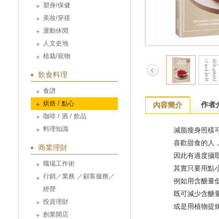
塑身/保健
美妝/穿搭
運動休閒
人文史地
植栽/寵物
飲食料理
食譜
烘焙 / 點心
作者
內容簡介
咖啡 / 酒 / 飲品
料理知識
減脂瘦身照樣可
喜歡甜食的人，通
商業理財
因此有過度攝取
職場工作術
其實只要用點小聰
行銷／業務 ／顧客服務／
例如用含醣量低
經營
既可減少含醣量又
投資理財
或是用植物提煉
創業開店