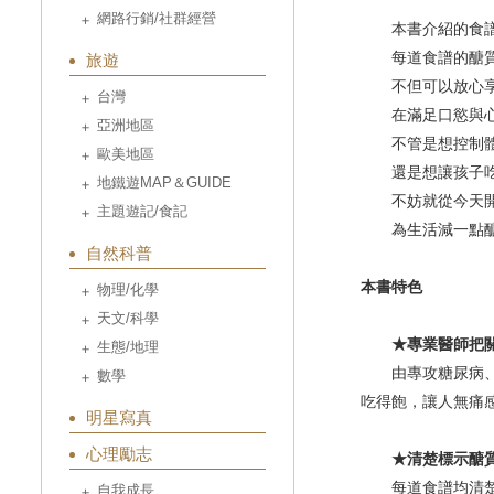
網路行銷/社群經營
本書介紹的食譜
每道食譜的醣質
旅遊
不但可以放心享
台灣
在滿足口慾與心
亞洲地區
不管是想控制體
歐美地區
還是想讓孩子吃
地鐵遊MAP＆GUIDE
不妨就從今天開
主題遊記/食記
為生活減一點醣
自然科普
本書特色
物理/化學
天文/科學
★專業醫師把關
生態/地理
由專攻糖尿病、代
數學
吃得飽，讓人無痛
明星寫真
心理勵志
★清楚標示醣質
每道食譜均清楚標
自我成長