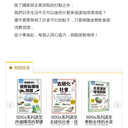
除了國家與企業採取的行動之外，
我們日常生活中又可以做些什麼來保護地球環境呢？
書中實際舉例了許多可行的點子，只要稍微改變飲食跟
消費習慣，
從小事做起，每個人同心協力，就能拯救地球！
相關推薦
探索：
SDGs系列講堂
SDGs系列講堂
SDGs系列講堂
瑞秋
我們
跨越國境的塑膠
去碳化社會：從
牽動全球的水資
運動
球
與環境問題：為
低碳到脫碳，尋
源與環境問題：
動改