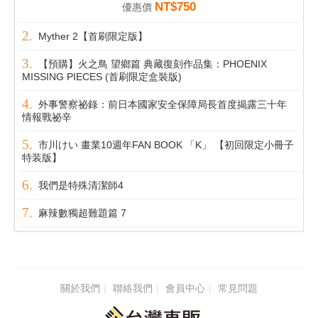
NT$750
優惠價
Myther 2【首刷限定版】
【預購】火之鳥 望鄉篇 典藏復刻作品集：PHOENIX
MISSING PIECES (首刷限定盒裝版)
外事警察祕錄：前日本國家安全保障局長首度揭露三十年
情報戰祕辛
市川けい 畫業10週年FAN BOOK 「K」 【初回限定小冊子
特装版】
我們是特殊清潔師4
麻辣數獨超難題篇 7
關於我們
聯絡我們
會員中心
常見問題