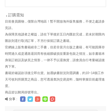
下一代打造去塑
求乾淨能源打造
建立永續循環的
化地球我們需要
綠色永續環境
水文化，解決刻
做的事！
不容緩的缺水、
淹水與汙染問題
訂購需知
目前會員購物，僅限台灣地區！暫不開放海外販售服務，不便之處請多
見諒。
為保障其他讀者之權益，請在下單後於五日內匯款完成，若未於期限內
匯款則逕行取消訂單，不另行保留訂購之書籍。
官網線上販售書籍絕非二手書，但若非當月出版之書籍，有可能因庫存
時間過久或是通路退回而有收縮膜破損並重新包裝之情況，如非書籍本
身裝訂錯誤及缺頁之情形，一律不予以退換貨，請會員自行考量確認後
再下單。
書籍於確認款項後立即出貨。如遇缺書狀況則需調書，約10~14個工作
天可收到所購買之商品，您可透過查詢交易資料，隨時掌握目前處理進
度。
商品皆以郵局掛號寄出。
分享 :