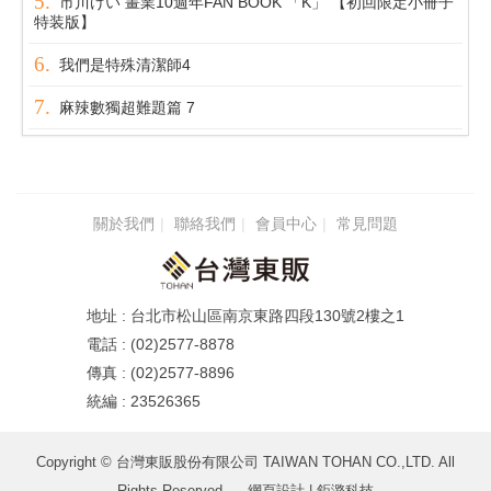
市川けい 畫業10週年FAN BOOK 「K」 【初回限定小冊子
特装版】
我們是特殊清潔師4
麻辣數獨超難題篇 7
關於我們
聯絡我們
會員中心
常見問題
台北市松山區南京東路四段130號2樓之1
(02)2577-8878
(02)2577-8896
23526365
Copyright © 台灣東販股份有限公司 TAIWAN TOHAN CO.,LTD. All
Rights Reserved.
網頁設計
| 鉅潞科技