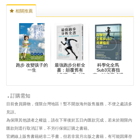
相關推薦
跑步 改變孩子的
最強跑步分析全
科學化全馬
一生
書：顛覆舊有
Sub3完賽指
「常識」及「姿
南：以肯亞式週
勢」，打造適合
期訓練穩步提升
跑步的身體
VO2max、LT、
RE三大跑步指
標
訂購需知
目前會員購物，僅限台灣地區！暫不開放海外販售服務，不便之處請多
見諒。
為保障其他讀者之權益，請在下單後於五日內匯款完成，若未於期限內
匯款則逕行取消訂單，不另行保留訂購之書籍。
官網線上販售書籍絕非二手書，但若非當月出版之書籍，有可能因庫存