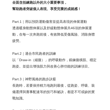
全面含括練跑以外的大小重要事項，
幫助跑者突破個人表現、享受完賽的成就感！
Part.1｜用以預防運動傷害並提高表現的伸展運動
透過暖身動態伸展以及舒緩動態伸展共46項的伸展運
動，在每一次奔跑前後，有效降低受傷風險、消除身體
疲勞。
Part.2｜適合市民跑者的訓練
以「Draw-in（縮腹）」的呼吸動作，鍛鍊腹橫肌、穩定
跑姿。並提出增強肌力與改善心肺功能的訓練項目。
Part.3｜神野風格的跑步訣竅
長跑時，若要保持精力地跑到最後，從跑姿、呼吸、裝
備選擇與賽事配速等的技巧和祕訣，都是不可或缺的實
戰知識。