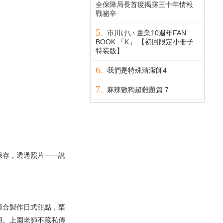
全保障局長首度揭露三十年情報
戰祕辛
市川けい 畫業10週年FAN
BOOK 「K」 【初回限定小冊子
特装版】
我們是特殊清潔師4
麻辣數獨超難題篇 7
保存，透過照片一一說
適合製作日式甜點，栗
用。上園老師不藏私傳