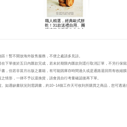
職人精選，經典歐式餅
乾！31款送禮自用、團
購接單必學手作曲奇食
譜！
地區！暫不開放海外販售服務，不便之處請多見諒。
請在下單後於五日內匯款完成，若未於期限內匯款則逕行取消訂單，不另行保留
手書，但若非當月出版之書籍，有可能因庫存時間過久或是通路退回而有收縮膜
頁之情形，一律不予以退換貨，請會員自行考量確認後再下單。
。如遇缺書狀況則需調書，約10~14個工作天可收到所購買之商品，您可透