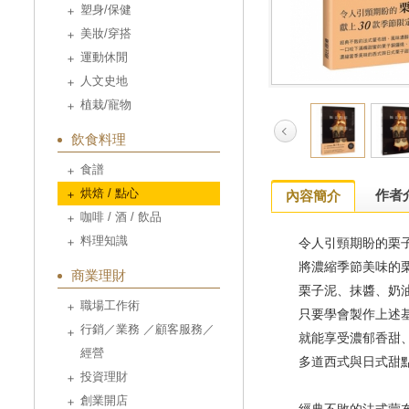
塑身/保健
美妝/穿搭
運動休閒
人文史地
植栽/寵物
飲食料理
食譜
烘焙 / 點心
作者
內容簡介
咖啡 / 酒 / 飲品
料理知識
令人引頸期盼的栗
將濃縮季節美味的
商業理財
栗子泥、抹醬、奶
職場工作術
只要學會製作上述
行銷／業務 ／顧客服務／
就能享受濃郁香甜
經營
多道西式與日式甜
投資理財
創業開店