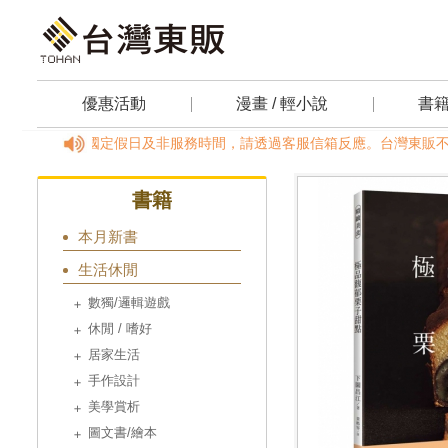
優惠活動
漫畫 / 輕小說
書
09:00~18:00，國定假日及非服務時間，請透過客服信箱反應。台灣東販
書籍
本月新書
生活休閒
數獨/邏輯遊戲
休閒 / 嗜好
居家生活
手作設計
美學賞析
圖文書/繪本