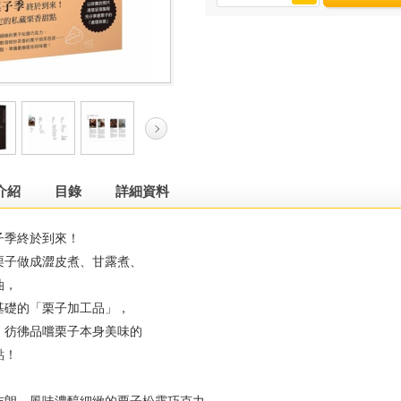
介紹
目錄
詳細資料
子季終於到來！
栗子做成澀皮煮、甘露煮、
油，
基礎的「栗子加工品」，
、彷彿品嚐栗子本身美味的
點！