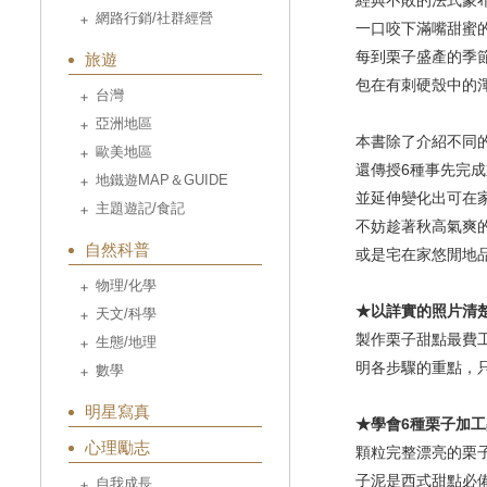
經典不敗的法式蒙
網路行銷/社群經營
一口咬下滿嘴甜蜜
每到栗子盛產的季
旅遊
包在有刺硬殼中的
台灣
亞洲地區
本書除了介紹不同
歐美地區
還傳授6種事先完
地鐵遊MAP＆GUIDE
並延伸變化出可在家
主題遊記/食記
不妨趁著秋高氣爽的
自然科普
或是宅在家悠閒地
物理/化學
★以詳實的照片清
天文/科學
製作栗子甜點最費
生態/地理
明各步驟的重點，
數學
明星寫真
★學會6種栗子加
心理勵志
顆粒完整漂亮的栗
子泥是西式甜點必
自我成長