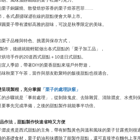
布朗、風味濃醇細緻的栗子松露巧克力、
的栗子銅鑼燒、散發焙炒茶香的栗子焙茶芭菲……
節，各式
顏值味道
在線的甜點便會大舉上市。
渾圓栗子帶有濃郁高雅的甜味，可說是秋季限定的美味。
的栗子品種與特色、挑選與保存方式，
成製作，後續就能輕鬆做出各式甜點的「栗子加工品」，
烘培手作的20道西式甜點＋10道日式甜點。
宜人季節，帶著DIY的栗香甜點來場戶外野遊，
品味秋栗下午茶，當作與朋友歡聚時的飯後甜點也很適合。
楚呈現製程，
充分掌握
「栗子的處理訣竅」
工的步驟就是「事前處理」，從剝除鬼皮、去除雜質、清除澀皮、水煮到
只要事先完成準備，之後的甜點製作就能事半功倍。
工品作法，甜點製作
快速省時又
方便
子澀皮煮是西式甜點的主角，帶有鮮豔黃色與溫和風味的栗子甘露煮則很
備的基礎食材，栗子奶油和抹醬除了能製作甜點，還可直接塗在麵包上享