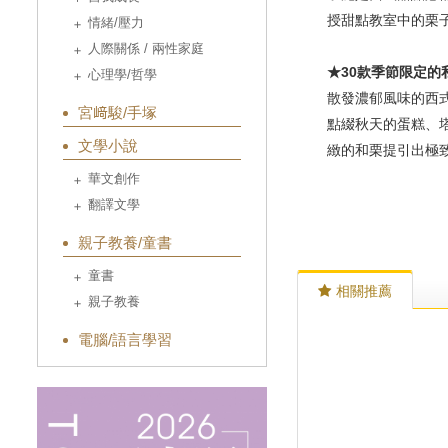
授甜點教室中的栗
情緒/壓力
人際關係 / 兩性家庭
★30款季節限定
心理學/哲學
散發濃郁風味的西
宮﨑駿/手塚
點綴秋天的蛋糕、
文學小說
緻的和栗提引出極
華文創作
翻譯文學
親子教養/童書
童書
相關推薦
親子教養
電腦/語言學習