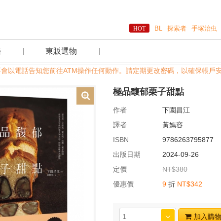
BL
探索者
手塚治虫
籍
東販選物
不會以電話告知您前往ATM操作任何動作。請定期更改密碼，以確保帳戶安全。
極品馥郁栗子甜點
作者
下園昌江
譯者
黃嫣容
ISBN
9786263795877
出版日期
2024-09-26
定價
NT$380
優惠價
9
折
NT$342
加入購