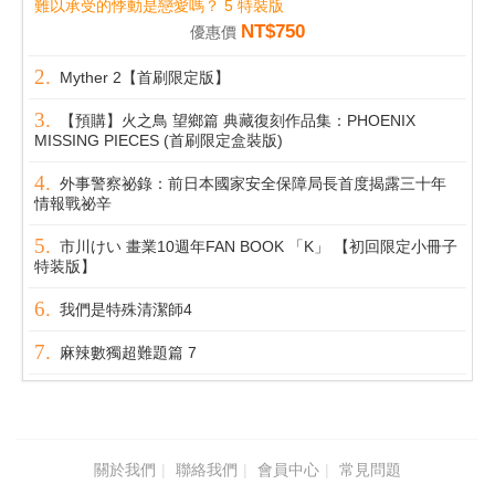
難以承受的悸動是戀愛嗎？ 5 特裝版
NT$750
優惠價
Myther 2【首刷限定版】
【預購】火之鳥 望鄉篇 典藏復刻作品集：PHOENIX
MISSING PIECES (首刷限定盒裝版)
外事警察祕錄：前日本國家安全保障局長首度揭露三十年
情報戰祕辛
市川けい 畫業10週年FAN BOOK 「K」 【初回限定小冊子
特装版】
我們是特殊清潔師4
麻辣數獨超難題篇 7
關於我們
聯絡我們
會員中心
常見問題