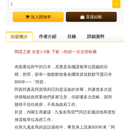
加入購物車
直接結帳
作者介紹
目錄
詳細資料
內容簡介
間諜之家 全套1-6集 下殺↘85折一次全部收藏
表面看似和平的日本，其實是各國諜報單位覬覦的目
標，然而，卻有一族默默收集各國情資並默默守護日本
800年──「阿賀」
阿賀邦彥及阿賀瑪利亞則是這族的末裔，邦彥曾多次提
供情報給政府要他們多家注意，但卻遭多次忽略，因而
變得不信任政府，不再為政府工作。
於是，內閣主席參謀 ‧ 九鬼友馬登門拜訪並邀請他再度投
身諜報單位為府工作。
在與九鬼友馬的談話過程中，畢竟身上流著800年來「阿