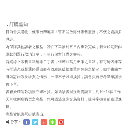
訂購需知
目前會員購物，僅限台灣地區！暫不開放海外販售服務，不便之處請多
見諒。
為保障其他讀者之權益，請在下單後於五日內匯款完成，若未於期限內
匯款則逕行取消訂單，不另行保留訂購之書籍。
官網線上販售書籍絕非二手書，但若非當月出版之書籍，有可能因庫存
時間過久或是通路退回而有收縮膜破損並重新包裝之情況，如非書籍本
身裝訂錯誤及缺頁之情形，一律不予以退換貨，請會員自行考量確認後
再下單。
書籍於確認款項後立即出貨。如遇缺書狀況則需調書，約10~14個工作
天可收到所購買之商品，您可透過查詢交易資料，隨時掌握目前處理進
度。
商品皆以郵局掛號寄出。
分享 :