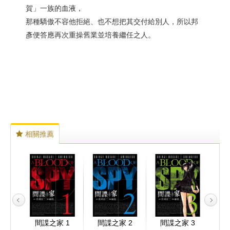
賀」一族的血液，
那種驕傲不容他拒絕、也不想把其交付給別人，所以邦
彥便答應再次重操舊業並培養繼任之人。
相關推薦
(完)
間諜之家 1
間諜之家 2
間諜之家 3
間