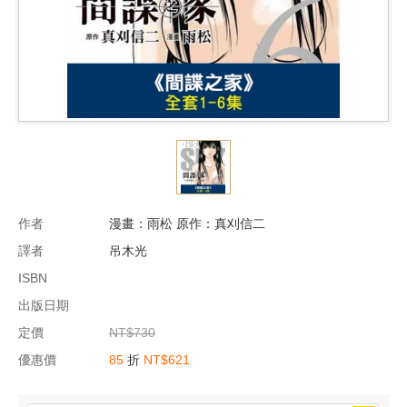
作者
漫畫：雨松 原作：真刈信二
譯者
吊木光
ISBN
出版日期
定價
NT$730
優惠價
85
折
NT$621