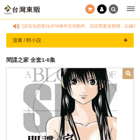
台灣東販不會以電話告知您前往ATM操作任何動作。請定期更改密碼，以確保帳戶
漫畫 / 輕小說
間諜之家 全套1-6集