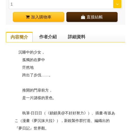
加入購物車
直接結帳
作者介紹
詳細資料
內容簡介
沉睡中的少女，
孤獨的在夢中
茫然地
跨出了步伐……。
推開的門扉前方，
是一片謎樣的景色。
執筆‧日日日（《鎖鎖美@不好好努力》）、插畫‧有坂あ
こ（漫畫《夢沉抹大拉》），新銳製作群打造、編織出的
『夢日記』世界觀。