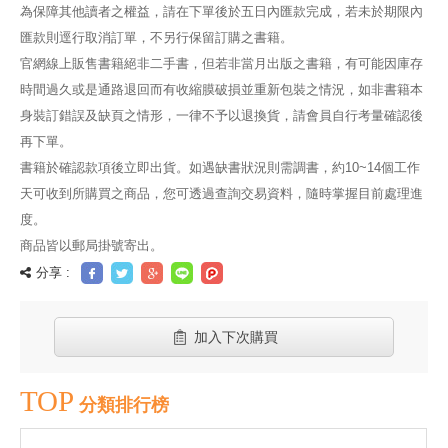
為保障其他讀者之權益，請在下單後於五日內匯款完成，若未於期限內
匯款則逕行取消訂單，不另行保留訂購之書籍。
官網線上販售書籍絕非二手書，但若非當月出版之書籍，有可能因庫存
時間過久或是通路退回而有收縮膜破損並重新包裝之情況，如非書籍本
身裝訂錯誤及缺頁之情形，一律不予以退換貨，請會員自行考量確認後
再下單。
書籍於確認款項後立即出貨。如遇缺書狀況則需調書，約10~14個工作
天可收到所購買之商品，您可透過查詢交易資料，隨時掌握目前處理進
度。
商品皆以郵局掛號寄出。
分享 :
加入下次購買
TOP
分類排行榜