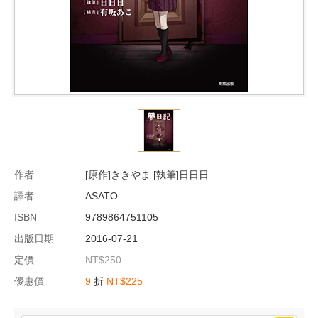
作者
[原作]ききやま [執筆]日日日
譯者
ASATO
ISBN
9789864751105
出版日期
2016-07-21
定價
NT$250
優惠價
9
折
NT$225