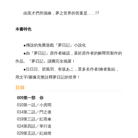
由英才們所描繪，夢之世界的答案是……!?
本書特色
●傳說的免費遊戲『夢日記』小說化
●由『夢日記』原作者確認，基於原作者的解釋而製作的
作品。『夢日記』謎團完全揭露！
●日日日、碧風羽、有坂あこ，眾多名作者/繪者集結，
用文字/圖像完整詮釋夢日記的世界！
目錄
009第一部 你
010第一話／小房間
014第二話／門之後
019第三話／紅雨傘
024第四話／單行道
029第五話／紅綠燈