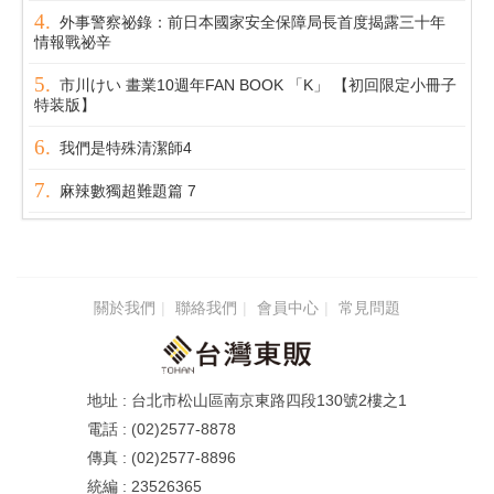
外事警察祕錄：前日本國家安全保障局長首度揭露三十年
情報戰祕辛
市川けい 畫業10週年FAN BOOK 「K」 【初回限定小冊子
特装版】
我們是特殊清潔師4
麻辣數獨超難題篇 7
關於我們
聯絡我們
會員中心
常見問題
台北市松山區南京東路四段130號2樓之1
(02)2577-8878
(02)2577-8896
23526365