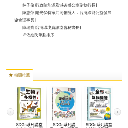
林子倫∣行政院能源及減碳辦公室副執行長∣
陳惠萍∣陽光伏特家共同創辦人．台灣綠能公益發展
協會理事長∣
陳瑞賓∣台灣環境資訊協會秘書長∣
※依姓氏筆劃排序
相關推薦
列講堂
SDGs系列講堂
SDGs系列講
SDGs系列講堂
SD