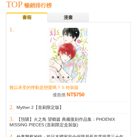
TOP
暢銷排行榜
書籍
漫畫
難以承受的悸動是戀愛嗎？ 5 特裝版
NT$750
優惠價
Myther 2【首刷限定版】
【預購】火之鳥 望鄉篇 典藏復刻作品集：PHOENIX
MISSING PIECES (首刷限定盒裝版)
外事警察祕錄：前日本國家安全保障局長首度揭露三十年