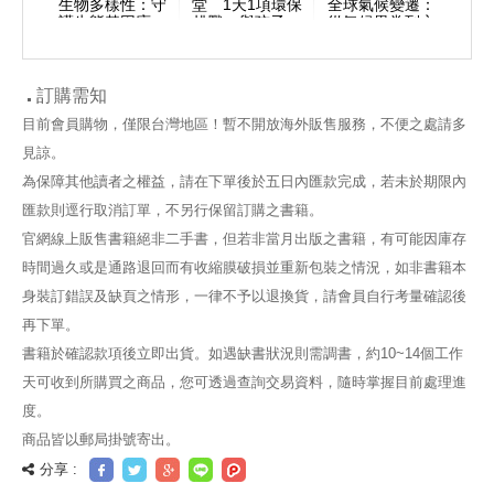
會：告
生物多樣性：守
堂 1天1項環保
全球氣候變遷：
全球
丟的生
護生態基因庫，
挑戰，與孩子一
從氣候異常到永
利用
邁向循
一同為地球物種
起打造永續地球
續發展目標，謀
食計
時代
共生努力
求未來世代的出
危機
路
發
訂購需知
目前會員購物，僅限台灣地區！暫不開放海外販售服務，不便之處請多
見諒。
為保障其他讀者之權益，請在下單後於五日內匯款完成，若未於期限內
匯款則逕行取消訂單，不另行保留訂購之書籍。
官網線上販售書籍絕非二手書，但若非當月出版之書籍，有可能因庫存
時間過久或是通路退回而有收縮膜破損並重新包裝之情況，如非書籍本
身裝訂錯誤及缺頁之情形，一律不予以退換貨，請會員自行考量確認後
再下單。
書籍於確認款項後立即出貨。如遇缺書狀況則需調書，約10~14個工作
天可收到所購買之商品，您可透過查詢交易資料，隨時掌握目前處理進
度。
商品皆以郵局掛號寄出。
分享 :