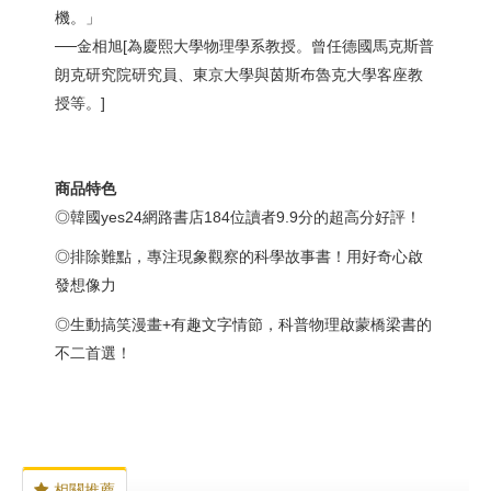
機。」
──金相旭[為慶熙大學物理學系教授。曾任德國馬克斯普
朗克研究院研究員、東京大學與茵斯布魯克大學客座教
授等。]
商品特色
◎韓國yes24網路書店184位讀者9.9分的超高分好評！
◎排除難點，專注現象觀察的科學故事書！用好奇心啟
發想像力
◎生動搞笑漫畫+有趣文字情節，科普物理啟蒙橋梁書的
不二首選！
相關推薦