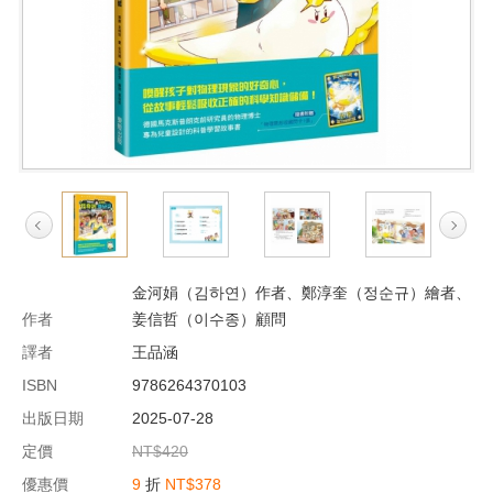
金河娟（김하연）作者、鄭淳奎（정순규）繪者、
作者
姜信哲（이수종）顧問
譯者
王品涵
ISBN
9786264370103
出版日期
2025-07-28
定價
NT$420
優惠價
9
折
NT$378