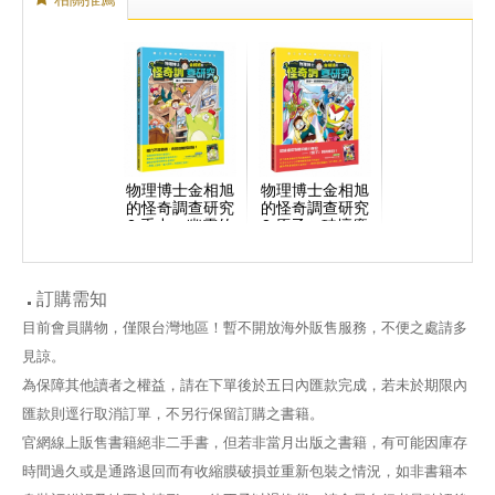
物理博士金相旭
物理博士金相旭
的怪奇調查研究
的怪奇調查研究
2 重力：幽靈的
3 原子：破壞慶
祕密 (隨書附贈
典的阿托米(隨
物理原形收藏閃
書附贈物理原形
卡1張)
收藏閃卡1張)
訂購需知
目前會員購物，僅限台灣地區！暫不開放海外販售服務，不便之處請多
見諒。
為保障其他讀者之權益，請在下單後於五日內匯款完成，若未於期限內
匯款則逕行取消訂單，不另行保留訂購之書籍。
官網線上販售書籍絕非二手書，但若非當月出版之書籍，有可能因庫存
時間過久或是通路退回而有收縮膜破損並重新包裝之情況，如非書籍本