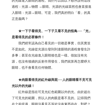
的光線進入眼睛的過程。我們可以由以下順序說明這段
過程：光源→物體 →眼睛。光源的光線當然也會直接進
入眼睛：光源→眼睛。可是，我們真的明白「看」的真
正意義嗎？
★一下子看得見、一下子又看不見的怪鳥──「光」
是看得見的必要條件！
我們經常認為自己看見的一切都是事實，但其實並
不是如此。光線從光源出發到到達眼睛的過程會發生許
多事；甚至在光線進入眼睛後也是一樣。假如沒有光
源，也沒有後續的反射作用發生，我們就算再怎麼睜大
眼睛，也不會看見任何物體。
★肉眼看得見的紅外線與屁──人的眼睛看不見可見
光以外的光線！
紅外線是指在可見光紅色範圍以外的光。由於超出
了可見光的範圍，所以人的肉眼是看不見的。記得我們
在之前提過，眼睛沒看見不等於沒有東西存在，對吧？