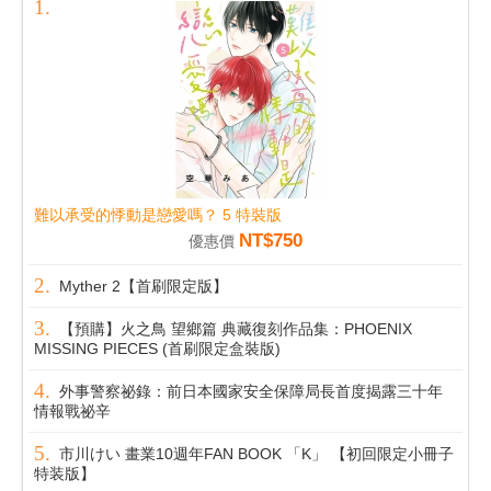
難以承受的悸動是戀愛嗎？ 5 特裝版
NT$750
優惠價
Myther 2【首刷限定版】
【預購】火之鳥 望鄉篇 典藏復刻作品集：PHOENIX
MISSING PIECES (首刷限定盒裝版)
外事警察祕錄：前日本國家安全保障局長首度揭露三十年
情報戰祕辛
市川けい 畫業10週年FAN BOOK 「K」 【初回限定小冊子
特装版】