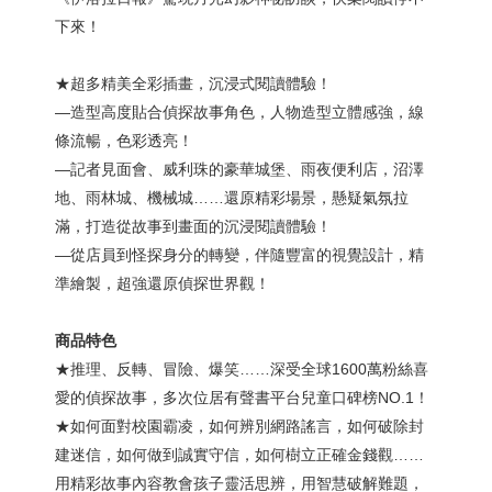
下來！
★超多精美全彩插畫，沉浸式閱讀體驗！
—造型高度貼合偵探故事角色，人物造型立體感強，線
條流暢，色彩透亮！
—記者見面會、威利珠的豪華城堡、雨夜便利店，沼澤
地、雨林城、機械城……還原精彩場景，懸疑氣氛拉
滿，打造從故事到畫面的沉浸閱讀體驗！
—從店員到怪探身分的轉變，伴隨豐富的視覺設計，精
準繪製，超強還原偵探世界觀！
商品特色
★推理、反轉、冒險、爆笑……深受全球1600萬粉絲喜
愛的偵探故事，多次位居有聲書平台兒童口碑榜NO.1！
★如何面對校園霸凌，如何辨別網路謠言，如何破除封
建迷信，如何做到誠實守信，如何樹立正確金錢觀……
用精彩故事內容教會孩子靈活思辨，用智慧破解難題，