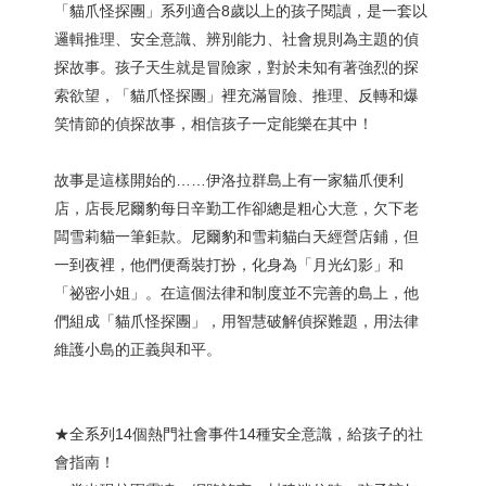
「貓爪怪探團」系列適合8歲以上的孩子閱讀，是一套以
邏輯推理、安全意識、辨別能力、社會規則為主題的偵
探故事。孩子天生就是冒險家，對於未知有著強烈的探
索欲望，「貓爪怪探團」裡充滿冒險、推理、反轉和爆
笑情節的偵探故事，相信孩子一定能樂在其中！
故事是這樣開始的……伊洛拉群島上有一家貓爪便利
店，店長尼爾豹每日辛勤工作卻總是粗心大意，欠下老
闆雪莉貓一筆鉅款。尼爾豹和雪莉貓白天經營店鋪，但
一到夜裡，他們便喬裝打扮，化身為「月光幻影」和
「祕密小姐」。在這個法律和制度並不完善的島上，他
們組成「貓爪怪探團」，用智慧破解偵探難題，用法律
維護小島的正義與和平。
★全系列14個熱門社會事件14種安全意識，給孩子的社
會指南！