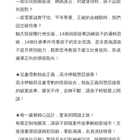
—當出現校園霸凌、網路謠言、封建迷信時，孩子該如
何面對？
—當需要誠實守信、平等尊重、正確的金錢觀時，我們
該怎樣培養？
貓爪怪探團行俠仗義，14個偵探故事訓練孩子的邏輯思
維，14個社會事件培養孩子的安全意識。是非真偽讓孩
子提升辨別能力，觀察思考教孩子建立社會規則，形成
健康正向的價值取向！
★逗趣雪豹熱血正義，高冷獰貓懲惡揚善！
高冷獰貓與逗趣雪豹的怪探組合，熱血正義與懲惡揚善
的破案故事。爆笑不停，反轉不斷，讓孩子輕鬆愛上閱
讀！
★每一處都精心設計，驚喜的閱讀之旅！
每冊定制地圖頁，讓孩子跟隨案件故事解鎖新城市！文
後漫畫環節讓精彩回顧，看點滿滿，全員演技噴發！
《伊洛拉日報》驚現月光幻影神祕訪談，快樂閱讀停不