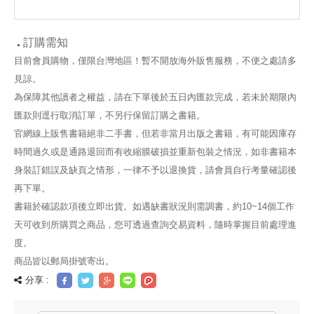
酪店拯
書附贈「角色造
書附贈「角色造
贈「角色造型收
贈「
神奇的
型收藏閃卡2
型收藏閃卡2
藏閃卡2款」）
藏
、瘋狂
款」）
款」）
怪盜與
訂購需知
脫天羅
目前會員購物，僅限台灣地區！暫不開放海外販售服務，不便之處請多
見諒。
為保障其他讀者之權益，請在下單後於五日內匯款完成，若未於期限內
匯款則逕行取消訂單，不另行保留訂購之書籍。
官網線上販售書籍絕非二手書，但若非當月出版之書籍，有可能因庫存
時間過久或是通路退回而有收縮膜破損並重新包裝之情況，如非書籍本
身裝訂錯誤及缺頁之情形，一律不予以退換貨，請會員自行考量確認後
再下單。
書籍於確認款項後立即出貨。如遇缺書狀況則需調書，約10~14個工作
天可收到所購買之商品，您可透過查詢交易資料，隨時掌握目前處理進
度。
商品皆以郵局掛號寄出。
分享 :