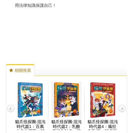
用法律知識保護自己！
相關推薦
‧混沌
貓爪怪探團‧混沌
貓爪怪探團‧混沌
貓爪怪探團‧混沌
貓爪
6套
時代篇1：百萬
時代篇2：乳酪
時代篇4：瘋狂
時
名畫失
名畫失竊案（隨
店拯救計畫（隨
刮刮樂（隨書附
與怪