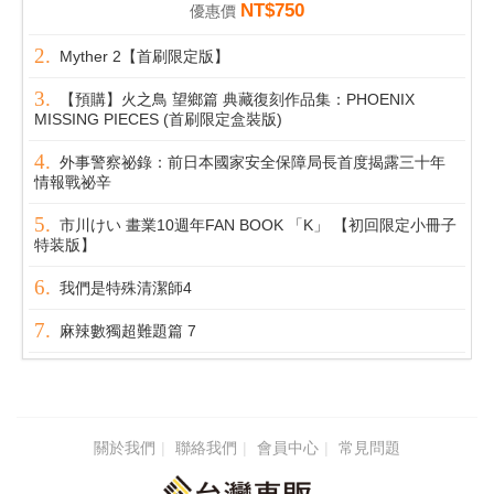
NT$750
優惠價
Myther 2【首刷限定版】
【預購】火之鳥 望鄉篇 典藏復刻作品集：PHOENIX
MISSING PIECES (首刷限定盒裝版)
外事警察祕錄：前日本國家安全保障局長首度揭露三十年
情報戰祕辛
市川けい 畫業10週年FAN BOOK 「K」 【初回限定小冊子
特装版】
我們是特殊清潔師4
麻辣數獨超難題篇 7
關於我們
聯絡我們
會員中心
常見問題