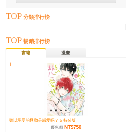
TOP
分類排行榜
TOP
暢銷排行榜
書籍
漫畫
難以承受的悸動是戀愛嗎？ 5 特裝版
NT$750
優惠價