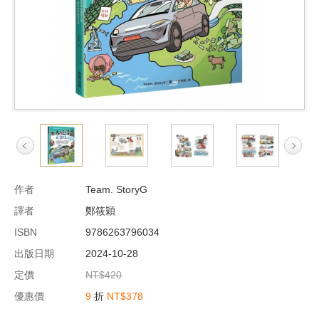
作者
Team. StoryG
譯者
鄭筱穎
ISBN
9786263796034
出版日期
2024-10-28
定價
NT$420
優惠價
9
折
NT$378