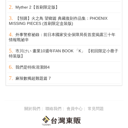
Myther 2【首刷限定版】
【預購】火之鳥 望鄉篇 典藏復刻作品集：PHOENIX
MISSING PIECES (首刷限定盒裝版)
外事警察祕錄：前日本國家安全保障局長首度揭露三十年
情報戰祕辛
市川けい 畫業10週年FAN BOOK 「K」 【初回限定小冊子
特装版】
我們是特殊清潔師4
麻辣數獨超難題篇 7
關於我們
聯絡我們
會員中心
常見問題