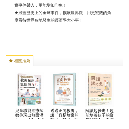
實事件帶入，更能增加印象！
★涵蓋歷史上的全球事件，擴展世界觀，用更宏觀的角
度看待世界各地發生的經濟學大小事！
相關推薦
兒童職能治療師
透過正向教養，
閱讀起步走！超
教你玩出無限潛
讓「容易放棄的
前培養孩子的資
力！：給0〜6歲
孩子」變成「堅
優閱讀力：看圖
孩子的分齡學習
持到底的孩子」
說故事、對話接