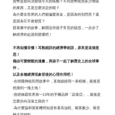
貨幣是如何演變成今天的樣貌？不同貨幣能買多少價值
的東西，又是怎麼決定的呢？
為什麼全世界的人們都偏愛黃金，是因為特別閃亮？還
是因為它不會變質？
跟著書中的故事，解開這些孩子常見的疑惑，一步步了
解經濟的起源與變遷吧！
不再似懂非懂！耳熟能詳的經濟學術語，原來是這個意
思！
藉由可愛輕鬆的漫畫，與孩子一起了解歷史上的全球事
件，
以及各種經濟現象背後的心理作用吧！
‧在韓國傳統民間故事中，某個媳婦用一束稻穗，最後居
然換到一塊土地！
‧曾經稱霸世界第一13年的手機品牌「諾基亞」，最後是
怎麼步向沒落之路的？
‧為什麼協和號客機明知道有著高油耗、載客數少、噪音
極大等缺點，