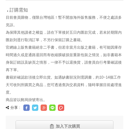
遊戲書
龍、用圖片找線
索，有效提升閱
讀素養的關鍵歷
訂購需知
程
目前會員購物，僅限台灣地區！暫不開放海外販售服務，不便之處請多
見諒。
為保障其他讀者之權益，請在下單後於五日內匯款完成，若未於期限內
匯款則逕行取消訂單，不另行保留訂購之書籍。
官網線上販售書籍絕非二手書，但若非當月出版之書籍，有可能因庫存
時間過久或是通路退回而有收縮膜破損並重新包裝之情況，如非書籍本
身裝訂錯誤及缺頁之情形，一律不予以退換貨，請會員自行考量確認後
再下單。
書籍於確認款項後立即出貨。如遇缺書狀況則需調書，約10~14個工作
天可收到所購買之商品，您可透過查詢交易資料，隨時掌握目前處理進
度。
商品皆以郵局掛號寄出。
分享 :
加入下次購買