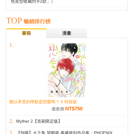
色造型收藏閃卡2款」）
TOP
暢銷排行榜
書籍
漫畫
難以承受的悸動是戀愛嗎？ 5 特裝版
NT$750
優惠價
Myther 2【首刷限定版】
【預購】火之鳥 望鄉篇 典藏復刻作品集：PHOENIX