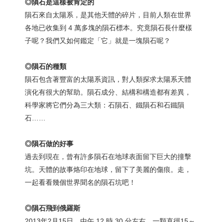
◎隕石是這樣被肯定的
隕石來自太陽系，是其他天體的碎片，目前人類在世界
各地已收集到 4 萬多塊的隕石標本。究竟隕石長什麼樣
子呢？我們又如何鑑定「它」就是一塊隕石呢？
◎隕石的種類
隕石包含著豐富的太陽系資訊，對人類探求太陽系天體
演化有很大的幫助。隕石成分、結構和構造都有差異，
科學家將它們分為三大類：石隕石、鐵隕石和石鐵隕
石……
◎隕石做的好事
過去到現在，曾有許多隕石在地球表面留下巨大的撞擊
坑。天體的故事烙印在地球，留下了美麗的傷痕。走，
一起看看幾個世界聞名的隕石坑吧！
◎隕石飛到俄羅斯
2013年2月15日，中午 12 時 30 分左右，一顆直徑15～