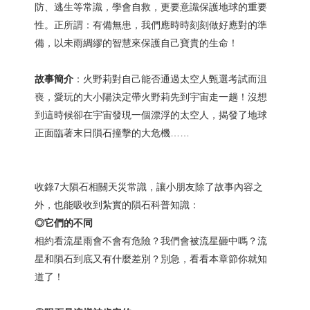
防、逃生等常識，學會自救，更要意識保護地球的重要
性。正所謂：有備無患，我們應時時刻刻做好應對的準
備，以未雨綢繆的智慧來保護自己寶貴的生命！
故事簡介
：火野莉對自己能否通過太空人甄選考試而沮
喪，愛玩的大小陽決定帶火野莉先到宇宙走一趟！沒想
到這時候卻在宇宙發現一個漂浮的太空人，揭發了地球
正面臨著末日隕石撞擊的大危機……
收錄7大隕石相關天災常識，讓小朋友除了故事內容之
外，也能吸收到紮實的隕石科普知識：
◎它們的不同
相約看流星雨會不會有危險？我們會被流星砸中嗎？流
星和隕石到底又有什麼差別？別急，看看本章節你就知
道了！