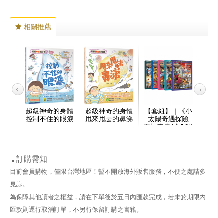
相關推薦
的身體
超級神奇的身體
超級神奇的身體
【套組】｜《小
超級
的牙齒
控制不住的眼淚
甩來甩去的鼻涕
太陽奇遇探險
憋
王》套書(全5冊)
訂購需知
目前會員購物，僅限台灣地區！暫不開放海外販售服務，不便之處請多
見諒。
為保障其他讀者之權益，請在下單後於五日內匯款完成，若未於期限內
匯款則逕行取消訂單，不另行保留訂購之書籍。