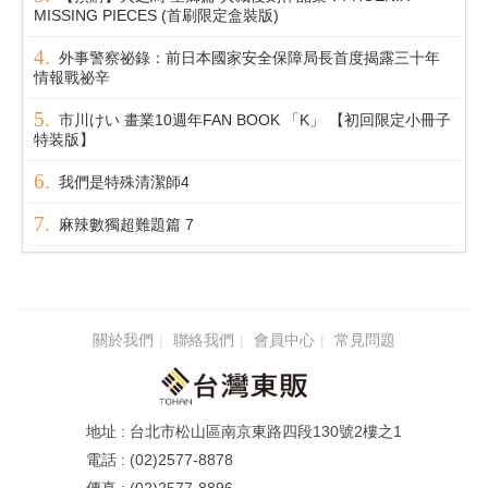
MISSING PIECES (首刷限定盒裝版)
外事警察祕錄：前日本國家安全保障局長首度揭露三十年
情報戰祕辛
市川けい 畫業10週年FAN BOOK 「K」 【初回限定小冊子
特装版】
我們是特殊清潔師4
麻辣數獨超難題篇 7
關於我們
聯絡我們
會員中心
常見問題
台北市松山區南京東路四段130號2樓之1
(02)2577-8878
(02)2577-8896