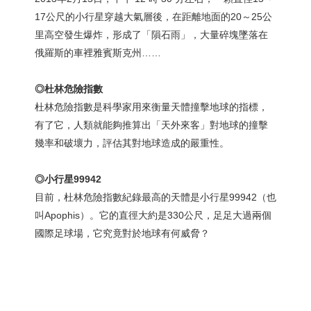
17公尺的小行星穿越大氣層後，在距離地面的20～25公
里高空發生爆炸，形成了「隕石雨」，大量碎塊墜落在
俄羅斯的車裡雅賓斯克州……
◎杜林危險指數
杜林危險指數是科學家用來衡量天體撞擊地球的指標，
有了它，人類就能夠推算出「天外來客」對地球的撞擊
幾率和破壞力，評估其對地球造成的嚴重性。
◎小行星
99942
目前，杜林危險指數紀錄最高的天體是小行星99942（也
叫Apophis）。它的直徑大約是330公尺，足足大過兩個
國際足球場，它究竟對於地球有何威脅？