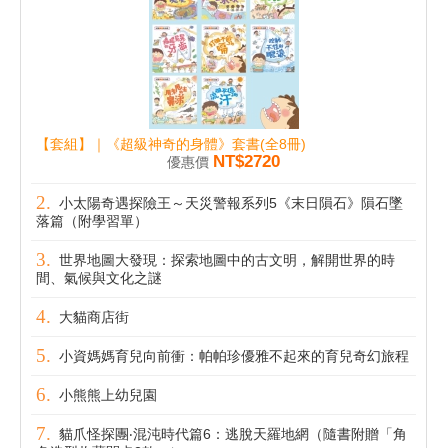
【套組】｜《超級神奇的身體》套書(全8冊)
NT$2720
優惠價
小太陽奇遇探險王～天災警報系列5《末日隕石》隕石墜
落篇（附學習單）
世界地圖大發現：探索地圖中的古文明，解開世界的時
間、氣候與文化之謎
大貓商店街
小資媽媽育兒向前衝：帕帕珍優雅不起來的育兒奇幻旅程
小熊熊上幼兒園
貓爪怪探團‧混沌時代篇6：逃脫天羅地網（隨書附贈「角