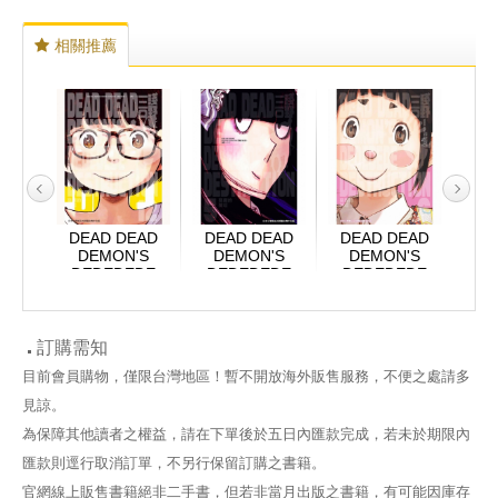
相關推薦
EAD
DEAD DEAD
DEAD DEAD
DEAD DEAD
DE
'S
DEMON'S
DEMON'S
DEMON'S
D
DE
DEDEDEDE
DEDEDEDE
DEDEDEDE
D
TION
DESTRUCTION
DESTRUCTION
DESTRUCTION
DES
 11
惡魔的破壞
惡魔的破壞 5
惡魔的破壞 6
惡
12(完)
訂購需知
目前會員購物，僅限台灣地區！暫不開放海外販售服務，不便之處請多
見諒。
為保障其他讀者之權益，請在下單後於五日內匯款完成，若未於期限內
匯款則逕行取消訂單，不另行保留訂購之書籍。
官網線上販售書籍絕非二手書，但若非當月出版之書籍，有可能因庫存