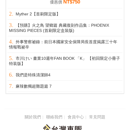
NT$750
優惠價
Myther 2【首刷限定版】
【預購】火之鳥 望鄉篇 典藏復刻作品集：PHOENIX
MISSING PIECES (首刷限定盒裝版)
外事警察祕錄：前日本國家安全保障局長首度揭露三十年
情報戰祕辛
市川けい 畫業10週年FAN BOOK 「K」 【初回限定小冊子
特装版】
我們是特殊清潔師4
麻辣數獨超難題篇 7
關於我們
聯絡我們
會員中心
常見問題