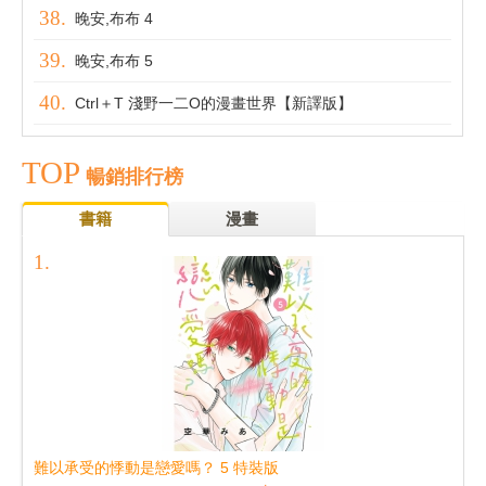
晚安,布布 4
晚安,布布 5
Ctrl＋T 淺野一二O的漫畫世界【新譯版】
TOP
暢銷排行榜
書籍
漫畫
難以承受的悸動是戀愛嗎？ 5 特裝版