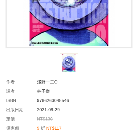
作者
淺野一二O
譯者
林子傑
ISBN
9786263048546
出版日期
2021-09-29
定價
NT$130
優惠價
9
折
NT$117