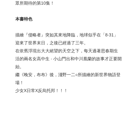
眾所期待的第10集！
本書特色
描繪『侵略者』突如其來地降臨，地球似乎在「8‧31」
迎來了世界末日，之後已經過了三年。
在依舊浮現出大大絕望的天空之下，每天過著思春期生
活的兩名女高中生 ‧ 小山門出和中川凰蘭的故事才正要開
始。
繼《晚安，布布》後，淺野一二○所描繪的新世界物語登
場！
少女X日常X反烏托邦！！！