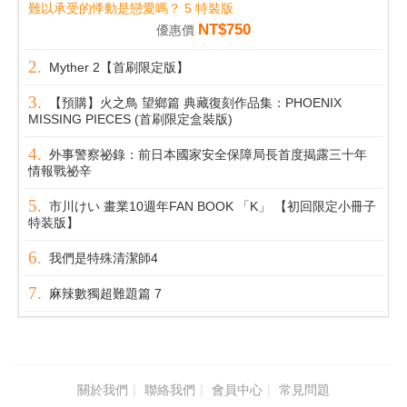
難以承受的悸動是戀愛嗎？ 5 特裝版
NT$750
優惠價
Myther 2【首刷限定版】
【預購】火之鳥 望鄉篇 典藏復刻作品集：PHOENIX
MISSING PIECES (首刷限定盒裝版)
外事警察祕錄：前日本國家安全保障局長首度揭露三十年
情報戰祕辛
市川けい 畫業10週年FAN BOOK 「K」 【初回限定小冊子
特装版】
我們是特殊清潔師4
麻辣數獨超難題篇 7
關於我們
聯絡我們
會員中心
常見問題