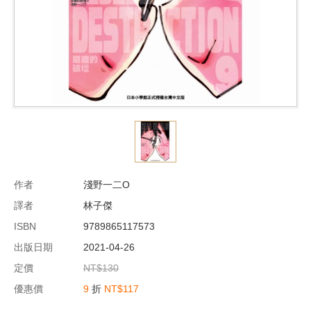
作者
淺野一二O
譯者
林子傑
ISBN
9789865117573
出版日期
2021-04-26
定價
NT$130
優惠價
9
折
NT$117