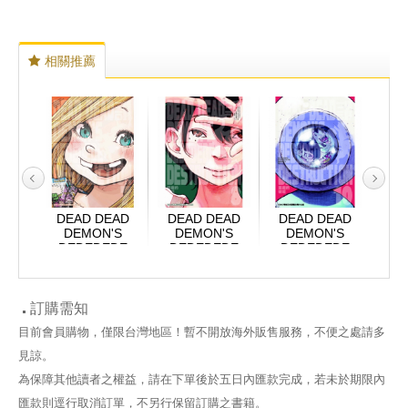
相關推薦
EAD
DEAD DEAD
DEAD DEAD
DEAD DEAD
DE
'S
DEMON'S
DEMON'S
DEMON'S
D
DE
DEDEDEDE
DEDEDEDE
DEDEDEDE
D
TION
DESTRUCTION
DESTRUCTION
DESTRUCTION
DES
 6
惡魔的破壞 7
惡魔的破壞 8
惡魔的破壞 10
惡
訂購需知
目前會員購物，僅限台灣地區！暫不開放海外販售服務，不便之處請多
見諒。
為保障其他讀者之權益，請在下單後於五日內匯款完成，若未於期限內
匯款則逕行取消訂單，不另行保留訂購之書籍。