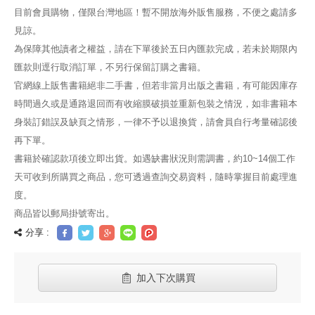
目前會員購物，僅限台灣地區！暫不開放海外販售服務，不便之處請多
見諒。
為保障其他讀者之權益，請在下單後於五日內匯款完成，若未於期限內
匯款則逕行取消訂單，不另行保留訂購之書籍。
官網線上販售書籍絕非二手書，但若非當月出版之書籍，有可能因庫存
時間過久或是通路退回而有收縮膜破損並重新包裝之情況，如非書籍本
身裝訂錯誤及缺頁之情形，一律不予以退換貨，請會員自行考量確認後
再下單。
書籍於確認款項後立即出貨。如遇缺書狀況則需調書，約10~14個工作
天可收到所購買之商品，您可透過查詢交易資料，隨時掌握目前處理進
度。
商品皆以郵局掛號寄出。
分享 :
加入下次購買