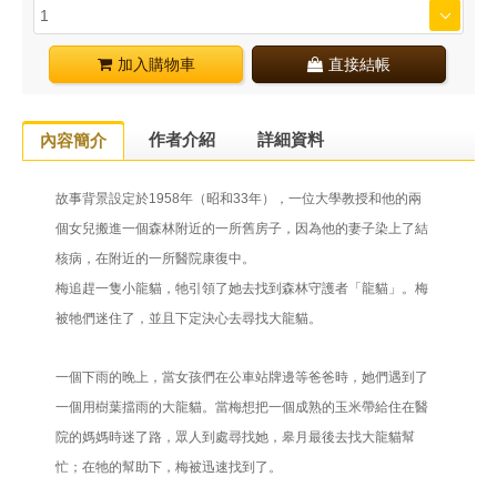
加入購物車
直接結帳
作者介紹
詳細資料
內容簡介
故事背景設定於1958年（昭和33年），一位大學教授和他的兩
個女兒搬進一個森林附近的一所舊房子，因為他的妻子染上了結
核病，在附近的一所醫院康復中。
梅追趕一隻小龍貓，牠引領了她去找到森林守護者「龍貓」。梅
被牠們迷住了，並且下定決心去尋找大龍貓。
一個下雨的晚上，當女孩們在公車站牌邊等爸爸時，她們遇到了
一個用樹葉擋雨的大龍貓。當梅想把一個成熟的玉米帶給住在醫
院的媽媽時迷了路，眾人到處尋找她，皋月最後去找大龍貓幫
忙；在牠的幫助下，梅被迅速找到了。