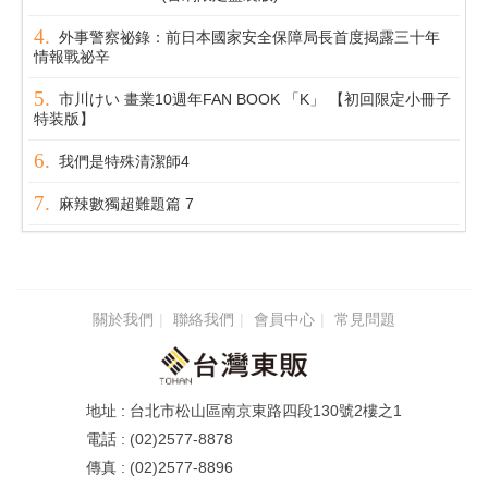
外事警察祕錄：前日本國家安全保障局長首度揭露三十年
情報戰祕辛
市川けい 畫業10週年FAN BOOK 「K」 【初回限定小冊子
特装版】
我們是特殊清潔師4
麻辣數獨超難題篇 7
關於我們
聯絡我們
會員中心
常見問題
台北市松山區南京東路四段130號2樓之1
(02)2577-8878
(02)2577-8896