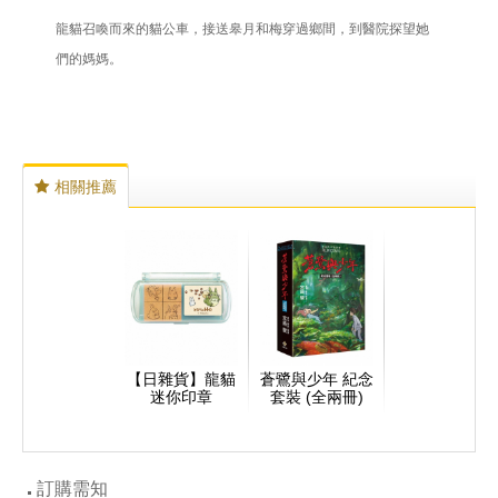
龍貓召喚而來的貓公車，接送皋月和梅穿過鄉間，到醫院探望她
們的媽媽。
相關推薦
【日雜貨】龍貓
蒼鷺與少年 紀念
迷你印章
套裝 (全兩冊)
訂購需知