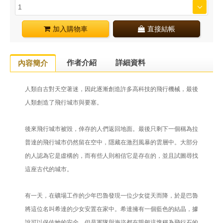
加入購物車
直接結帳
作者介紹
詳細資料
內容簡介
人類自古對天空著迷，因此逐漸創造許多高科技的飛行機械，最後
人類創造了飛行城市與要塞。
後來飛行城市被毀，倖存的人們返回地面。最後只剩下一個稱為拉
普達的飛行城市仍然留在空中，隱藏在激烈風暴的雲層中。大部分
的人認為它是虛構的，而有些人則相信它是存在的，並且試圖尋找
這座古代的城市。
有一天，在礦場工作的少年巴魯發現一位少女從天而降，於是巴魯
將這位名叫希達的少女安置在家中。希達擁有一個藍色的結晶，據
說可以保佑她的安全。但是軍隊與海盜都在覬覦這塊稱為飛行石的