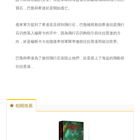
寶石，巴魯與希達於是開始逃亡。
後來軍方捉到了希達並且得到飛行石，巴魯雖然救回希達但是飛行
石仍然落入穆斯卡的手中，因為飛行石仍夠指引前往拉普達的方
向，於是穆斯卡大佐隨後率領軍隊準備前往拉普達而統治世界。
巴魯與希達為了搶回飛行石並阻止他們，於是搭上了海盜的飛船前
往拉普達…
相關推薦