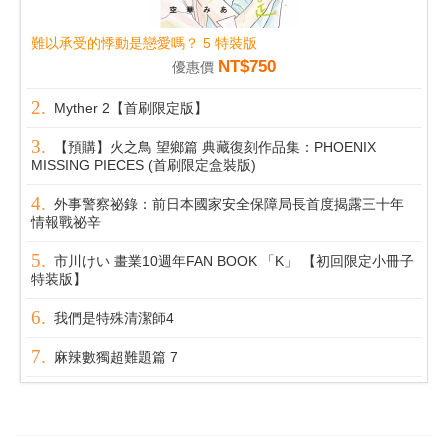
難以承受的悸動是戀愛嗎？ 5 特裝版
NT$750
優惠價
Myther 2【首刷限定版】
【預購】火之鳥 望鄉篇 典藏復刻作品集：PHOENIX
MISSING PIECES (首刷限定盒裝版)
外事警察祕錄：前日本國家安全保障局長首度揭露三十年
情報戰祕辛
市川けい 畫業10週年FAN BOOK 「K」 【初回限定小冊子
特装版】
我們是特殊清潔師4
麻辣數獨超難題篇 7