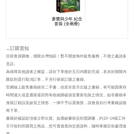
蒼鷺與少年 紀念
套裝 (全兩冊)
訂購需知
目前會員購物，僅限台灣地區！暫不開放海外販售服務，不便之處請多
見諒。
為保障其他讀者之權益，請在下單後於五日內匯款完成，若未於期限內
匯款則逕行取消訂單，不另行保留訂購之書籍。
官網線上販售書籍絕非二手書，但若非當月出版之書籍，有可能因庫存
時間過久或是通路退回而有收縮膜破損並重新包裝之情況，如非書籍本
身裝訂錯誤及缺頁之情形，一律不予以退換貨，請會員自行考量確認後
再下單。
書籍於確認款項後立即出貨。如遇缺書狀況則需調書，約10~14個工作
天可收到所購買之商品，您可透過查詢交易資料，隨時掌握目前處理進
度。