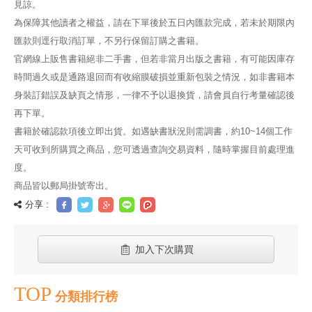
見諒。
為保障其他讀者之權益，請在下單後於五日內匯款完成，若未於期限內
匯款則逕行取消訂單，不另行保留訂購之書籍。
官網線上販售書籍絕非二手書，但若非當月出版之書籍，有可能因庫存
時間過久或是通路退回而有收縮膜破損並重新包裝之情況，如非書籍本
身裝訂錯誤及缺頁之情形，一律不予以退換貨，請會員自行考量確認後
再下單。
書籍於確認款項後立即出貨。如遇缺書狀況則需調書，約10~14個工作
天可收到所購買之商品，您可透過查詢交易資料，隨時掌握目前處理進
度。
商品皆以郵局掛號寄出。
分享 :
加入下次購買
TOP
分類排行榜