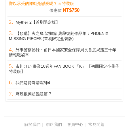
難以承受的悸動是戀愛嗎？ 5 特裝版
NT$750
優惠價
Myther 2【首刷限定版】
【預購】火之鳥 望鄉篇 典藏復刻作品集：PHOENIX
MISSING PIECES (首刷限定盒裝版)
外事警察祕錄：前日本國家安全保障局長首度揭露三十年
情報戰祕辛
市川けい 畫業10週年FAN BOOK 「K」 【初回限定小冊子
特装版】
我們是特殊清潔師4
麻辣數獨超難題篇 7
關於我們
聯絡我們
會員中心
常見問題