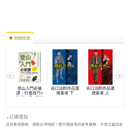
相關推薦
(全)
登山入門必修
谷口治郎作品選
谷口治郎作品選
神之
課：行進技巧×
搜索者 下
搜索者 上
裝備知識×體能
訓練，新手必懂
的無痛登山實用
指南
訂購需知
目前會員購物，僅限台灣地區！暫不開放海外販售服務，不便之處請多