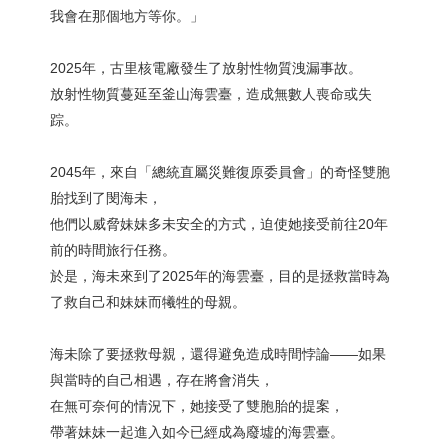
我會在那個地方等你。」
2025年，古里核電廠發生了放射性物質洩漏事故。
放射性物質蔓延至釜山海雲臺，造成無數人喪命或失
踪。
2045年，來自「總統直屬災難復原委員會」的奇怪雙胞
胎找到了閔海未，
他們以威脅妹妹多未安全的方式，迫使她接受前往20年
前的時間旅行任務。
於是，海未來到了2025年的海雲臺，目的是拯救當時為
了救自己和妹妹而犧牲的母親。
海未除了要拯救母親，還得避免造成時間悖論——如果
與當時的自己相遇，存在將會消失，
在無可奈何的情況下，她接受了雙胞胎的提案，
帶著妹妹一起進入如今已經成為廢墟的海雲臺。