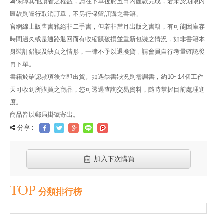
為保障其他讀者之權益，請在下單後於五日內匯款完成，若未於期限內
匯款則逕行取消訂單，不另行保留訂購之書籍。
官網線上販售書籍絕非二手書，但若非當月出版之書籍，有可能因庫存
時間過久或是通路退回而有收縮膜破損並重新包裝之情況，如非書籍本
身裝訂錯誤及缺頁之情形，一律不予以退換貨，請會員自行考量確認後
再下單。
書籍於確認款項後立即出貨。如遇缺書狀況則需調書，約10~14個工作
天可收到所購買之商品，您可透過查詢交易資料，隨時掌握目前處理進
度。
商品皆以郵局掛號寄出。
分享 :
加入下次購買
TOP
分類排行榜