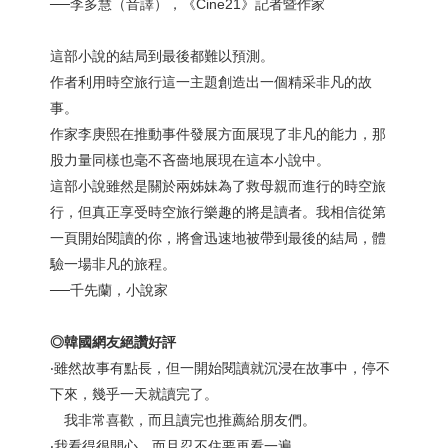
──李多慧（音譯），《Cine21》記者暨作家
這部小說的結局到最後都難以預測。
作者利用時空旅行這一主題創造出一個精采非凡的故
事。
作家李庚熙在推動事件發展方面展現了非凡的能力，那
股力量同樣也毫不吝嗇地展現在這本小說中。
這部小說雖然是關於兩姊妹為了救母親而進行的時空旅
行，但真正享受時空旅行樂趣的將是讀者。我相信從第
一頁開始閱讀的你，將會迅速地被帶到最後的結局，體
驗一場非凡的旅程。
──千先蘭，小說家
◎韓國網友絕讚好評
‧雖然故事有點長，但一開始閱讀就沉浸在故事中，停不
下來，幾乎一天就讀完了。
我非常喜歡，而且讀完也推薦給朋友們。
‧我看得很開心，而且忍不住要再看一遍。