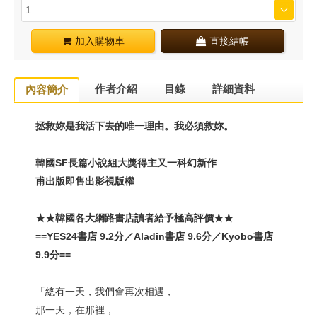
加入購物車
直接結帳
作者介紹
目錄
詳細資料
內容簡介
拯救妳是我活下去的唯一理由。我必須救妳。
韓國SF長篇小說組大獎得主又一科幻新作
甫出版即售出影視版權
★★韓國各大網路書店讀者給予極高評價★★
==YES24
書店
9.2
分／Aladin書店 9.6分／Kyobo書店
9.9分==
「總有一天，我們會再次相遇，
那一天，在那裡，