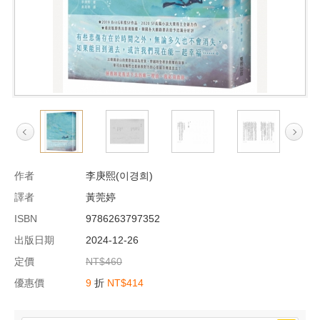
作者
李庚熙(이경희)
譯者
黃莞婷
ISBN
9786263797352
出版日期
2024-12-26
定價
NT$460
優惠價
9
折
NT$414