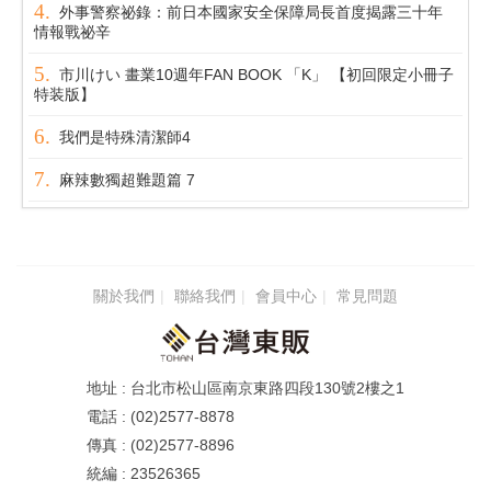
外事警察祕錄：前日本國家安全保障局長首度揭露三十年
情報戰祕辛
市川けい 畫業10週年FAN BOOK 「K」 【初回限定小冊子
特装版】
我們是特殊清潔師4
麻辣數獨超難題篇 7
關於我們
聯絡我們
會員中心
常見問題
台北市松山區南京東路四段130號2樓之1
(02)2577-8878
(02)2577-8896
23526365