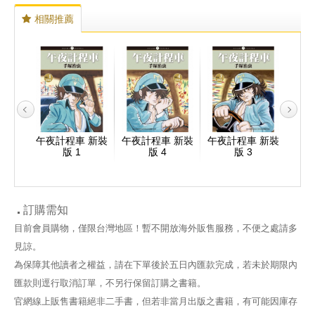
相關推薦
 新裝
午夜計程車 新裝
午夜計程車 新裝
午夜計程車 新裝
午夜
)
版 1
版 4
版 3
訂購需知
目前會員購物，僅限台灣地區！暫不開放海外販售服務，不便之處請多
見諒。
為保障其他讀者之權益，請在下單後於五日內匯款完成，若未於期限內
匯款則逕行取消訂單，不另行保留訂購之書籍。
官網線上販售書籍絕非二手書，但若非當月出版之書籍，有可能因庫存