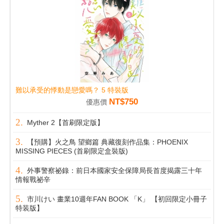
難以承受的悸動是戀愛嗎？ 5 特裝版
NT$750
優惠價
Myther 2【首刷限定版】
【預購】火之鳥 望鄉篇 典藏復刻作品集：PHOENIX
MISSING PIECES (首刷限定盒裝版)
外事警察祕錄：前日本國家安全保障局長首度揭露三十年
情報戰祕辛
市川けい 畫業10週年FAN BOOK 「K」 【初回限定小冊子
特装版】