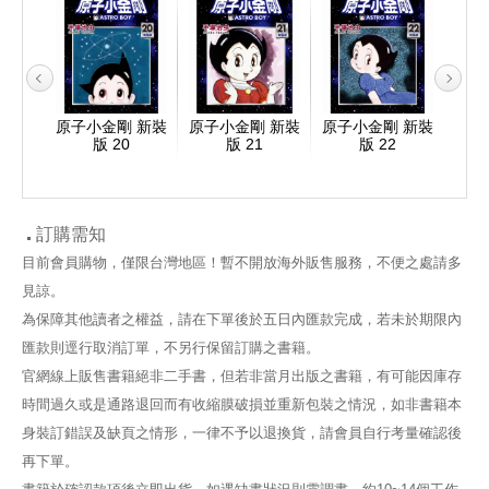
 新裝
原子小金剛 新裝
原子小金剛 新裝
原子小金剛 新裝
原子
版 20
版 21
版 22
訂購需知
目前會員購物，僅限台灣地區！暫不開放海外販售服務，不便之處請多
見諒。
為保障其他讀者之權益，請在下單後於五日內匯款完成，若未於期限內
匯款則逕行取消訂單，不另行保留訂購之書籍。
官網線上販售書籍絕非二手書，但若非當月出版之書籍，有可能因庫存
時間過久或是通路退回而有收縮膜破損並重新包裝之情況，如非書籍本
身裝訂錯誤及缺頁之情形，一律不予以退換貨，請會員自行考量確認後
再下單。