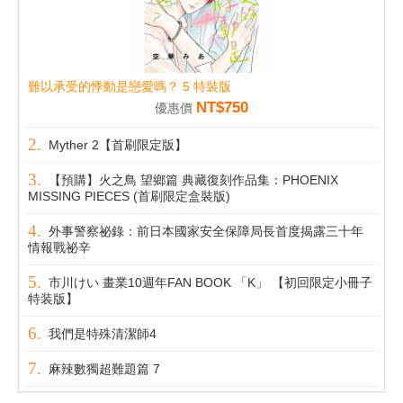
難以承受的悸動是戀愛嗎？ 5 特裝版
NT$750
優惠價
Myther 2【首刷限定版】
【預購】火之鳥 望鄉篇 典藏復刻作品集：PHOENIX
MISSING PIECES (首刷限定盒裝版)
外事警察祕錄：前日本國家安全保障局長首度揭露三十年
情報戰祕辛
市川けい 畫業10週年FAN BOOK 「K」 【初回限定小冊子
特装版】
我們是特殊清潔師4
麻辣數獨超難題篇 7