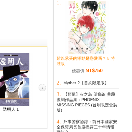
難以承受的悸動是戀愛嗎？ 5 特
裝版
NT$750
優惠價
Myther 2【首刷限定版】
【預購】火之鳥 望鄉篇 典藏
復刻作品集：PHOENIX
MISSING PIECES (首刷限定盒裝
透明人 1
原子小金剛 新裝版 1
首麻里傳奇 2
版)
外事警察祕錄：前日本國家安
全保障局長首度揭露三十年情報