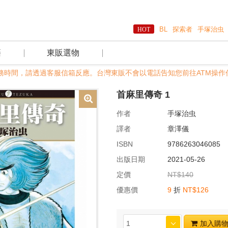
BL
探索者
手塚治虫
籍
東販選物
及非服務時間，請透過客服信箱反應。台灣東販不會以電話告知您前往ATM操作
首麻里傳奇 1
作者
手塚治虫
譯者
章澤儀
ISBN
9786263046085
出版日期
2021-05-26
定價
NT$140
優惠價
9
折
NT$126
加入購