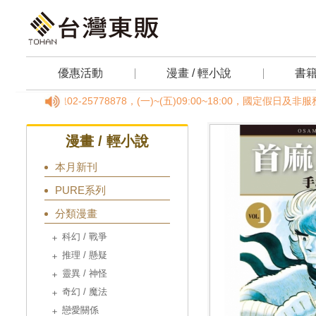
優惠活動
漫畫 / 輕小說
書
專線02-25778878，(一)~(五)09:00~18:00，國定假日
漫畫 / 輕小說
本月新刊
PURE系列
分類漫畫
科幻 / 戰爭
推理 / 懸疑
靈異 / 神怪
奇幻 / 魔法
戀愛關係