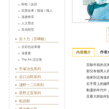
輕鬆 / 詼諧
寫實故事 / 職場 / 職人
溫馨療育
人文歷史
其他類型
吉卜力（宮﨑駿）
全彩色故事書
作者
內容簡介
漫畫書
The Art 設定集
百餘年前的北海
手塚治虫系列
那兒有個男人四
谷口治郎系列
他來到北海道的
右手臂上的繃帶
淺野一二O系列
動盪的年代中，
星野之宣系列
且看大師如何刻
私語館
華文輕小說