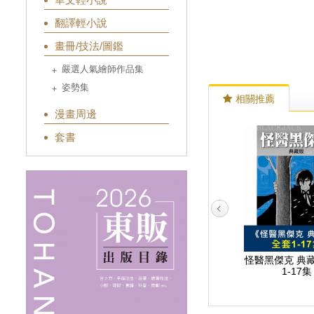
翻譯輕小說
畫冊/技法/圖鑑
嚴選人氣繪師作品集
姿勢集
相關推薦
漫畫周邊
套書
熔岩大使 2
迷幻少女 1
怪醫黑傑克 典藏
1-17集