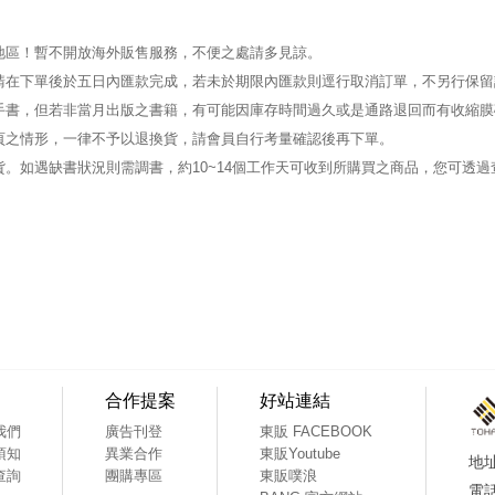
地區！暫不開放海外販售服務，不便之處請多見諒。
請在下單後於五日內匯款完成，若未於期限內匯款則逕行取消訂單，不另行保留
手書，但若非當月出版之書籍，有可能因庫存時間過久或是通路退回而有收縮膜
頁之情形，一律不予以退換貨，請會員自行考量確認後再下單。
。如遇缺書狀況則需調書，約10~14個工作天可收到所購買之商品，您可透
合作提案
好站連結
我們
廣告刊登
東販 FACEBOOK
須知
異業合作
東販Youtube
查詢
團購專區
東販噗浪