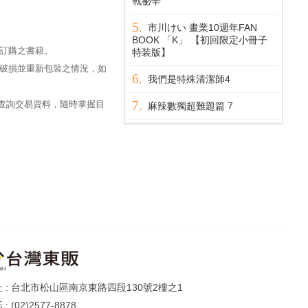
戰祕辛
市川けい 畫業10週年FAN
BOOK 「K」 【初回限定小冊子
訂購之書籍。
特装版】
破損並重新包裝之情況，如
我們是特殊清潔師4
過查詢交易資料，隨時掌握目
麻辣數獨超難題篇 7
台北市松山區南京東路四段130號2樓之1
(02)2577-8878