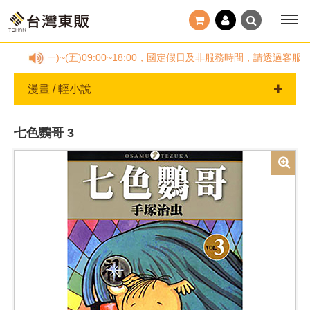
8878，(一)~(五)09:00~18:00，國定假日及非服務時間，請透
漫畫 / 輕小說
七色鸚哥 3