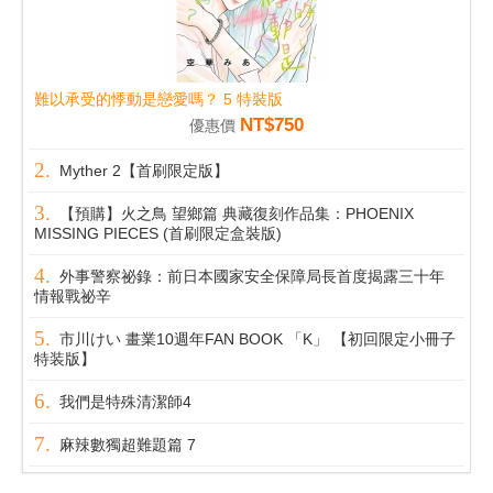
難以承受的悸動是戀愛嗎？ 5 特裝版
NT$750
優惠價
Myther 2【首刷限定版】
【預購】火之鳥 望鄉篇 典藏復刻作品集：PHOENIX
MISSING PIECES (首刷限定盒裝版)
外事警察祕錄：前日本國家安全保障局長首度揭露三十年
情報戰祕辛
市川けい 畫業10週年FAN BOOK 「K」 【初回限定小冊子
特装版】
我們是特殊清潔師4
麻辣數獨超難題篇 7