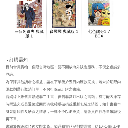
三個阿道夫 典藏
多羅羅 典藏版 1
七色鸚哥1-7
版 1
BOX
訂購需知
目前會員購物，僅限台灣地區！暫不開放海外販售服務，不便之處請多
見諒。
為保障其他讀者之權益，請在下單後於五日內匯款完成，若未於期限內
匯款則逕行取消訂單，不另行保留訂購之書籍。
官網線上販售書籍絕非二手書，但若非當月出版之書籍，有可能因庫存
時間過久或是通路退回而有收縮膜破損並重新包裝之情況，如非書籍本
身裝訂錯誤及缺頁之情形，一律不予以退換貨，請會員自行考量確認後
再下單。
書籍於確認款項後立即出貨。如遇缺書狀況則需調書，約10~14個工作