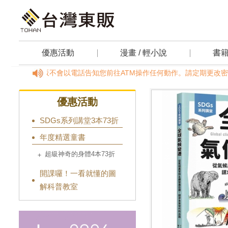
優惠活動
漫畫 / 輕小說
書
箱反應。台灣東販不會以電話告知您前往ATM操作任何動作。請定期更改密碼，以
優惠活動
SDGs系列講堂3本73折
年度精選童書
超級神奇的身體4本73折
開課囉！一看就懂的圖
解科普教室