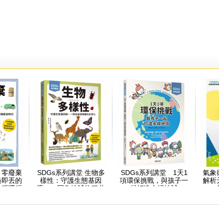
 零廢棄
SDGs系列講堂 生物多
SDGs系列講堂 1天1
氣象
過即丟的
樣性：守護生態基因
項環保挑戰，與孩子一
解析
向循環經
庫，一同為地球物種共
起打造永續地球
生努力