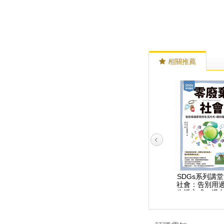
相關推薦
SDGs系列講堂 牽動全
SDGs系列講堂 綠色經
SDGs系列講堂
球的水資源與環境問
濟學 碳中和：從減碳技
社會：告別用
題：建立永續循環的水
術創新到產業與能源轉
生活方式，邁
文化，解決刻不容緩的
型，掌握零碳趨勢下的
濟時代
缺水、淹水與汙染問題
新商機