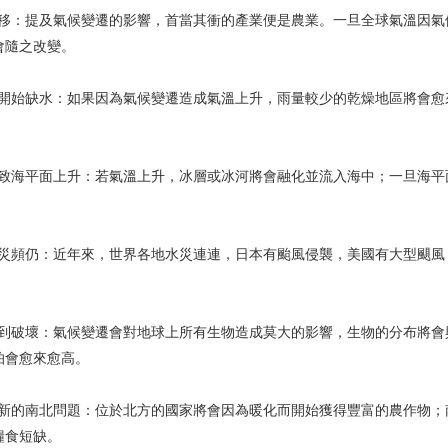
移：提及氣候變遷的影響，首當其衝的產業便是農業。一旦全球氣溫因氣
會隨之改變。
開始缺水：如果因為氣候變遷造成氣溫上升，雨量較少的乾燥地區將會愈
致海平面上升：若氣溫上升，冰層或冰河將會融化並流入海中；一旦海平
。
災頻仍：近年來，世界各地水災連連，日本有颱風侵襲，美國有大型颶風
到破壞：氣候變遷會對地球上所有生物造成莫大的影響，生物的分布將會
怕會愈來愈高。
新的南北問題：位於北方的國家將會因為暖化而開始獲得豐富的農作物；
糧食短缺。