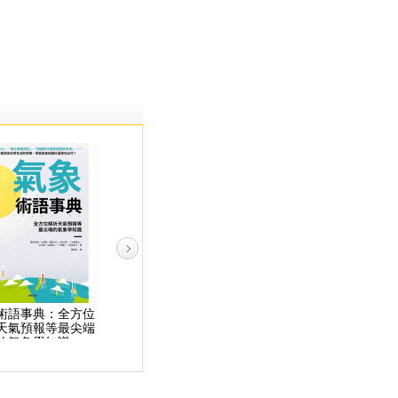
術語事典：全方位
SDGs系列講堂 全球糧
SDGs系列講座 SDGs
天氣預報等最尖端
食問題：利用人造肉、
入門：60分鐘讀懂聯合
的氣象學知識
糧食計畫解決短缺危
國永續發展目標帶來的
機，探求永續發展的關
新商機
鍵