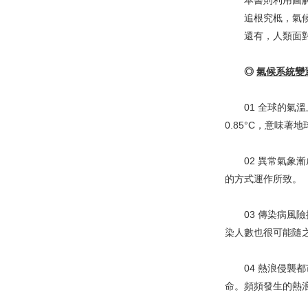
本書則利用圖解並
追根究柢，氣候
還有，人類面對氣
◎
氣候系統變
01 全球的氣溫上
0.85°C，意味著
02 異常氣象漸
的方式運作所致。
03 傳染病風險
染人數也很可能隨
04 熱浪侵襲都
命。頻頻發生的熱