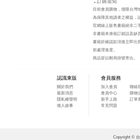
訂購需知
目前會員購物，僅限台灣
為保障其他讀者之權益，
官網線上販售書籍絕非二
非書籍本身裝訂錯誤及缺
書籍於確認款項後立即出貨
前處理進度。
商品皆以郵局掛號寄出。
認識東販
會員服務
關於我們
加入會員
聯絡
最新消息
會員中心
購物
隱私權聲明
新手上路
訂單
徵人啟事
常見問題
Copyright ©