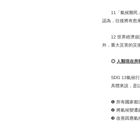
11「氣候難民」
認為，往後將有愈
12 世界經濟崩
外，重大災害的災
◎
人類現在所
SDG 13氣候
具體來說，是以減
❶ 所有國家都須
❷ 將氣候變遷的
❸ 改善因應氣候