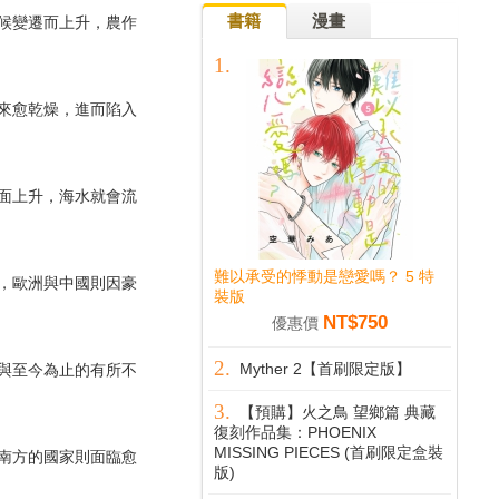
書籍
漫畫
候變遷而上升，農作
來愈乾燥，進而陷入
面上升，海水就會流
難以承受的悸動是戀愛嗎？ 5 特
，歐洲與中國則因豪
裝版
NT$750
優惠價
Myther 2【首刷限定版】
與至今為止的有所不
【預購】火之鳥 望鄉篇 典藏
復刻作品集：PHOENIX
MISSING PIECES (首刷限定盒裝
南方的國家則面臨愈
版)