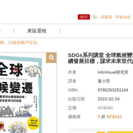
BL
探索者
手塚治虫
籍
東販選物
確保帳戶安全。
SDGs系列講堂 全球氣候
續發展目標，謀求未來世代
作者
InfoVisual研究所
譯者
童小芳
ISBN
9786263291164
出版日期
2022-02-24
定價
NT$380
優惠價
9
折
NT$342