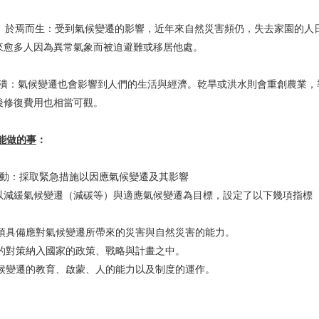
於焉而生：受到氣候變遷的影響，近年來自然災害頻仍，失去家園的人
來愈多人因為異常氣象而被迫避難或移居他處。
潰：氣候變遷也會影響到人們的生活與經濟。乾旱或洪水則會重創農業，
後修復費用也相當可觀。
能做的事
：
行動：採取緊急措施以因應氣候變遷及其影響
緩氣候變遷（減碳等）與適應氣候變遷為目標，設定了以下幾項指標
具備應對氣候變遷所帶來的災害與自然災害的能力。
對策納入國家的政策、戰略與計畫之中。
變遷的教育、啟蒙、人的能力以及制度的運作。