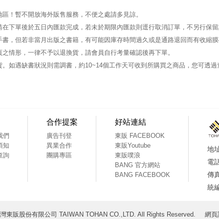
地區！暫不開放海外販售服務，不便之處請多見諒。
請在下單後於五日內匯款完成，若未於期限內匯款則逕行取消訂單，不另行保留
手書，但若非當月出版之書籍，有可能因庫存時間過久或是通路退回而有收縮膜
頁之情形，一律不予以退換貨，請會員自行考量確認後再下單。
。如遇缺書狀況則需調書，約10~14個工作天可收到所購買之商品，您可透
合作提案
好站連結
我們
廣告刊登
東販 FACEBOOK
須知
異業合作
東販Youtube
查詢
團購專區
東販噗浪
BANG 官方網站
BANG FACEBOOK
 台灣東販股份有限公司 TAIWAN TOHAN CO.,LTD. All Rights Reserved.
網頁