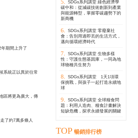
SDGs系列講堂 綠色經濟學
碳中和：從減碳技術創新到產業
與能源轉型，掌握零碳趨勢下的
新商機
SDGs系列講堂 零廢棄社
會：告別用過即丟的生活方式，
邁向循環經濟時代
2年期間上升了
SDGs系列講堂 生物多樣
性：守護生態基因庫，一同為地
球物種共生努力
候系統正以異於往常
SDGs系列講堂 1天1項環
保挑戰，與孩子一起打造永續地
球
地區將更為廣大，傳
SDGs系列講堂 全球糧食問
題：利用人造肉、糧食計畫解決
短缺危機，探求永續發展的關鍵
走了約7萬多條人
TOP
暢銷排行榜