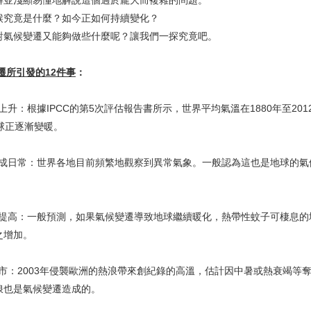
淺顯易懂地解說這個過於龐大而複雜的問題。
究竟是什麼？如今正如何持續變化？
候變遷又能夠做些什麼呢？讓我們一探究竟吧。
遷所引發的12件事
：
升：根據IPCC的第5次評估報告書所示，世界平均氣溫在1880年至201
地球正逐漸變暖。
成日常：世界各地目前頻繁地觀察到異常氣象。一般認為這也是地球的氣
提高：一般預測，如果氣候變遷導致地球繼續暖化，熱帶性蚊子可棲息的
之增加。
市：2003年侵襲歐洲的熱浪帶來創紀錄的高溫，估計因中暑或熱衰竭等奪
浪也是氣候變遷造成的。