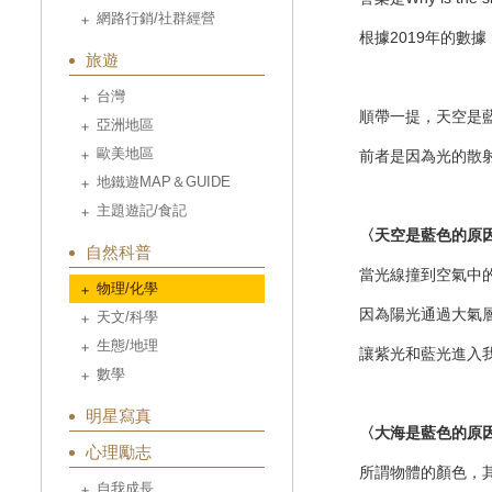
網路行銷/社群經營
根據2019年的數
旅遊
台灣
順帶一提，天空是
亞洲地區
歐美地區
前者是因為光的散
地鐵遊MAP＆GUIDE
主題遊記/食記
〈天空是藍色的原
自然科普
當光線撞到空氣中
物理/化學
因為陽光通過大氣
天文/科學
生態/地理
讓紫光和藍光進入
數學
明星寫真
〈大海是藍色的原
心理勵志
所謂物體的顏色，
自我成長