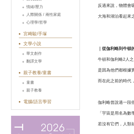
反過來說，物體會
情緒/壓力
人際關係 / 兩性家庭
大海和湖泊看起來
心理學/哲學
宮﨑駿/手塚
文學小說
｜從伽利略到牛頓
華文創作
牛頓和伽利略2人
翻譯文學
是因為他們都根據
親子教養/童書
而在此之前的時代
童書
親子教養
電腦/語言學習
伽利略曾說過一段
「宇宙是用名為數
若沒有它們，人類