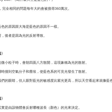
據，完全相同的問題每年大約會被搜尋360萬次。
藍色的原因跟大海是藍色的原因不一樣。
射，後者是因為光的反射導致。
因〉
的微小粒子時，會朝四面八方散開，這現象稱為光的散射。
層時撞到空氣分子和塵埃，使藍色系的可見光發生了散射。
我們的眼睛，但人眼對藍光的敏感度比紫光更高，所以天空看起來就像藍
因〉
其實是由該物體會反射哪種波長（顏色）的光來決定。