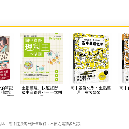
計的筆記
重點整理、快速複習！
高中基礎化學：重點整
高中
：讀書計
國中資優理科王一本制
理、有效學習！
，掌握高
霸
！
地區！暫不開放海外販售服務，不便之處請多見諒。