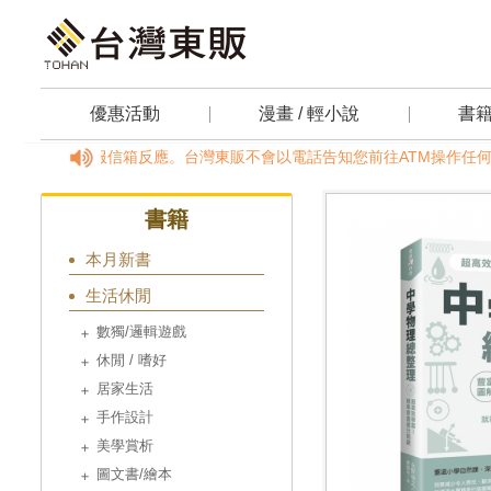
優惠活動
漫畫 / 輕小說
書
務時間，請透過客服信箱反應。台灣東販不會以電話告知您前往ATM操作任何動作
書籍
本月新書
生活休閒
數獨/邏輯遊戲
休閒 / 嗜好
居家生活
手作設計
美學賞析
圖文書/繪本