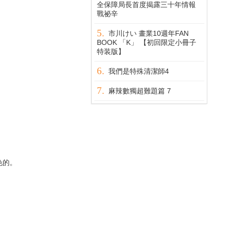
全保障局長首度揭露三十年情報
戰祕辛
市川けい 畫業10週年FAN
BOOK 「K」 【初回限定小冊子
特装版】
我們是特殊清潔師4
麻辣數獨超難題篇 7
色的。