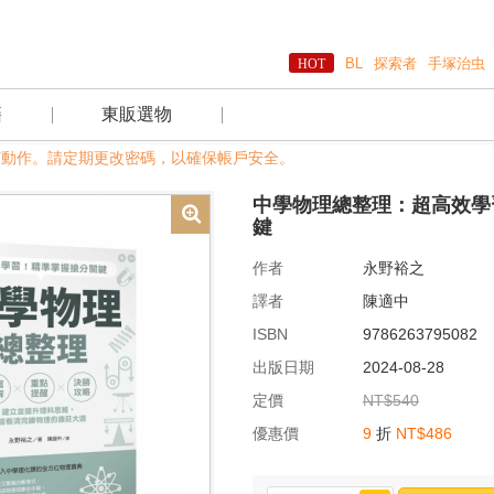
BL
探索者
手塚治虫
籍
東販選物
。請定期更改密碼，以確保帳戶安全。
中學物理總整理：超高效學
鍵
作者
永野裕之
譯者
陳適中
ISBN
9786263795082
出版日期
2024-08-28
定價
NT$540
優惠價
9
折
NT$486