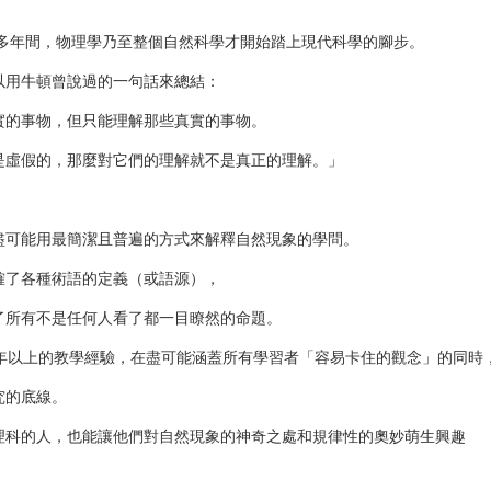
0多年間，物理學乃至整個自然科學才開始踏上現代科學的腳步。
以用牛頓曾說過的一句話來總結：
實的事物，但只能理解那些真實的事物。
是虛假的，那麼對它們的理解就不是真正的理解。」
盡可能用最簡潔且普遍的方式來解釋自然現象的學問。
確了各種術語的定義（或語源），
了所有不是任何人看了都一目瞭然的命題。
5年以上的教學經驗，在盡可能涵蓋所有學習者「容易卡住的觀念」的同時
究的底線。
理科的人，也能讓他們對自然現象的神奇之處和規律性的奧妙萌生興趣