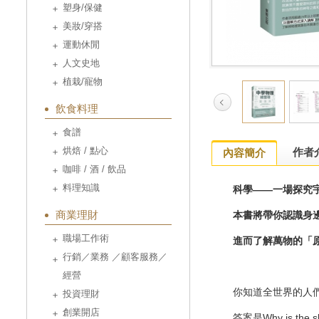
塑身/保健
美妝/穿搭
運動休閒
人文史地
植栽/寵物
飲食料理
食譜
烘焙 / 點心
作者
內容簡介
咖啡 / 酒 / 飲品
料理知識
科學——一場探究
商業理財
本書將帶你認識身
職場工作術
進而了解萬物的「
行銷／業務 ／顧客服務／
經營
你知道全世界的人們在
投資理財
創業開店
答案是Why is th