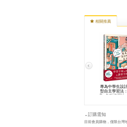
相關推薦
超實用中學數學概念筆
超易懂高中物理筆記：
專為中學生設
記：從原理＆規則建構
死記硬背OUT！用圖像
型自主學習法
公式×方程式×函數×圖形
記憶讓你輕鬆搶分
畫×各科複習法
的進階實力！
分關鍵
訂購需知
目前會員購物，僅限台灣