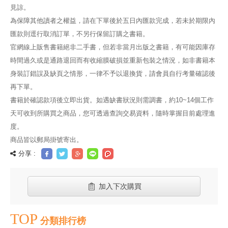
見諒。
為保障其他讀者之權益，請在下單後於五日內匯款完成，若未於期限內
匯款則逕行取消訂單，不另行保留訂購之書籍。
官網線上販售書籍絕非二手書，但若非當月出版之書籍，有可能因庫存
時間過久或是通路退回而有收縮膜破損並重新包裝之情況，如非書籍本
身裝訂錯誤及缺頁之情形，一律不予以退換貨，請會員自行考量確認後
再下單。
書籍於確認款項後立即出貨。如遇缺書狀況則需調書，約10~14個工作
天可收到所購買之商品，您可透過查詢交易資料，隨時掌握目前處理進
度。
商品皆以郵局掛號寄出。
分享 :
加入下次購買
TOP
分類排行榜