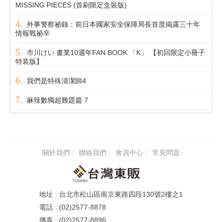
MISSING PIECES (首刷限定盒裝版)
外事警察祕錄：前日本國家安全保障局長首度揭露三十年
情報戰祕辛
市川けい 畫業10週年FAN BOOK 「K」 【初回限定小冊子
特装版】
我們是特殊清潔師4
麻辣數獨超難題篇 7
關於我們
聯絡我們
會員中心
常見問題
台北市松山區南京東路四段130號2樓之1
(02)2577-8878
(02)2577-8896