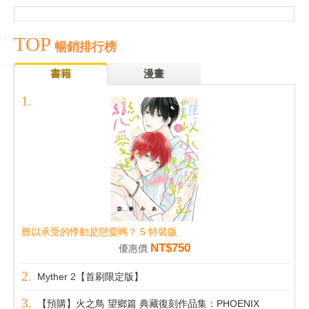
TOP
暢銷排行榜
書籍
漫畫
難以承受的悸動是戀愛嗎？ 5 特裝版
NT$750
優惠價
Myther 2【首刷限定版】
【預購】火之鳥 望鄉篇 典藏復刻作品集：PHOENIX