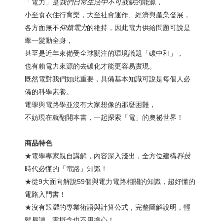
「電力」是
我們日常生活中不可或缺
的能源，
小至食衣住行育樂，大至社會運作、經濟與產業發展，
各方面無不
仰賴電力
的維持，因此電力供給問題可說是
牽一髮動全身，
甚至是近年來備受全球關注的環境議題「碳中和」，
也有賴電力來源的去碳化才能更容易實現。
既然電對我們如此重要，具備基本知識可說是每個人必
備的科學素養。
電學與電路學並沒有大家想像的那麼困難，
不妨現在就翻開本書，一起探索「電」的奧祕世界！
商品特色
★電學專家親自講解，內容深入淺出，全方位建構
科技
時代必懂的「電路」知識！
★從9大面向解說59個與電力電路相關的知識，超好懂的
電路入門書！
★沒有艱澀的專業術語與計算公式，完整圖解說明，輕
鬆易讀，零概念也不用擔心！