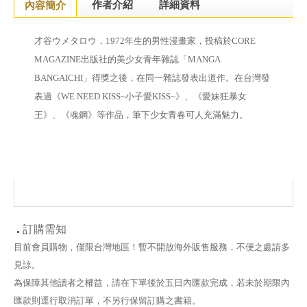
作者介紹
詳細資料
內容簡介
才谷
ウメタロウ
，
1972
年生的男性漫畫家，投稿於
CORE
MAGAZINE
出版社的美少女青年雜誌「
MANGA
BANGAICHI
」得獎之後，
在
同一雜誌發表出道作。
在台灣發
表過《WE NEED KISS~小子愛KISS~》、《愛妹狂暴女
王》、《魂鋼》等作品，筆下少女青春可人充滿魅力。
訂購需知
目前會員購物，僅限台灣地區！暫不開放海外販售服務，不便之處請多
見諒。
為保障其他讀者之權益，請在下單後於五日內匯款完成，若未於期限內
匯款則逕行取消訂單，不另行保留訂購之書籍。