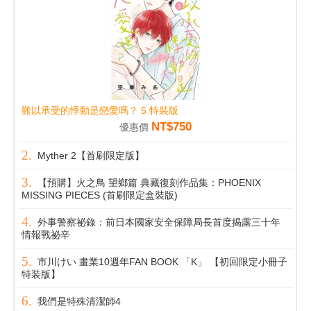
難以承受的悸動是戀愛嗎？ 5 特裝版
NT$750
優惠價
Myther 2【首刷限定版】
【預購】火之鳥 望鄉篇 典藏復刻作品集：PHOENIX
MISSING PIECES (首刷限定盒裝版)
外事警察祕錄：前日本國家安全保障局長首度揭露三十年
情報戰祕辛
市川けい 畫業10週年FAN BOOK 「K」 【初回限定小冊子
特装版】
我們是特殊清潔師4