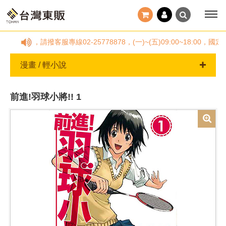
何疑問，請撥客服專線02-25778878，(一)~(五)09:00~18
漫畫 / 輕小說
前進!羽球小將!! 1