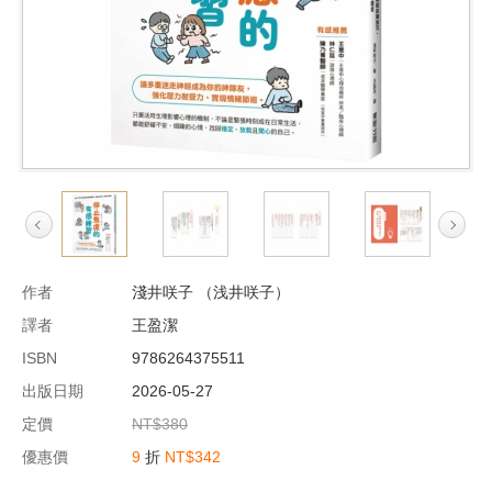
作者
淺井咲子 （浅井咲子）
譯者
王盈潔
ISBN
9786264375511
出版日期
2026-05-27
定價
NT$380
優惠價
9
折
NT$342