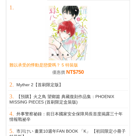
難以承受的悸動是戀愛嗎？ 5 特裝版
NT$750
優惠價
Myther 2【首刷限定版】
【預購】火之鳥 望鄉篇 典藏復刻作品集：PHOENIX
MISSING PIECES (首刷限定盒裝版)
外事警察祕錄：前日本國家安全保障局長首度揭露三十年
情報戰祕辛
市川けい 畫業10週年FAN BOOK 「K」 【初回限定小冊子