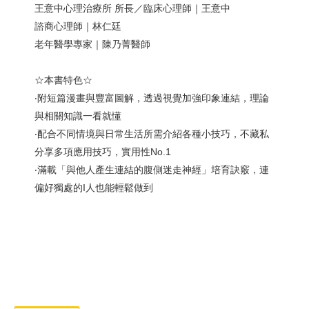
王意中心理治療所 所長／臨床心理師｜王意中
諮商心理師｜林仁廷
老年醫學專家｜陳乃菁醫師
☆本書特色☆
‧附短篇漫畫與豐富圖解，透過視覺加強印象連結，理論
與相關知識一看就懂
‧配合不同情境與日常生活所需介紹各種小技巧，不藏私
分享多項應用技巧，實用性No.1
‧滿載「與他人產生連結的腹側迷走神經」培育訣竅，連
偏好獨處的I人也能輕鬆做到