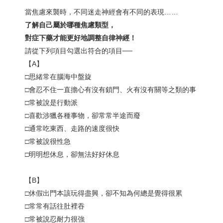
當焦慮來襲時，不同迷走神經會有不同的表現……
了解自己屬於哪種焦慮類型，
對症下藥才能更好地調整自律神經！
請從下列項目勾選出符合的項目──
【A】
□思緒常在腦海中盤旋
□會忍不住一直擔心有沒有鎖門、火有沒有關等之類的事
□常被說是行動派
□喜歡涉獵各種事物，卻常常半途而廢
□通常吃東西、走路的速度很快
□常被說很性急
□明明想休息，卻無法好好休息
【B】
□休假出門本該玩得盡興，卻不知為何總是覺得很累
□常常有話往肚裡吞
□常被說忍耐力很強