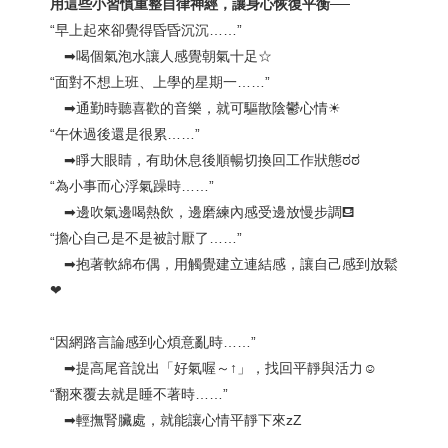
用這些小習慣重整自律神經，讓身心恢復平衡──
“早上起來卻覺得昏昏沉沉……”
➡︎喝個氣泡水讓人感覺朝氣十足☆
“面對不想上班、上學的星期一……”
➡︎通勤時聽喜歡的音樂，就可驅散陰鬱心情☀
“午休過後還是很累……”
➡︎睜大眼睛，有助休息後順暢切換回工作狀態ಠಠ
“為小事而心浮氣躁時……”
➡︎邊吹氣邊喝熱飲，邊磨練內感受邊放慢步調⛾
“擔心自己是不是被討厭了……”
➡︎抱著軟綿布偶，用觸覺建立連結感，讓自己感到放鬆
❤︎
“因網路言論感到心煩意亂時……”
➡︎提高尾音說出「好氣喔～↑」，找回平靜與活力☺
“翻來覆去就是睡不著時……”
➡︎輕撫腎臟處，就能讓心情平靜下來zZ