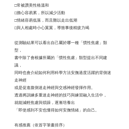
□常被讚美性格溫和
□擔心容易累，所以減少活動
□情緒容易低落，而且難以走出低潮
□與人相處時小心翼翼，導致事後精疲力竭
從測驗結果可以看出自己屬於哪一種「慣性焦慮」類
型，
書中除了會根據所屬的「慣性焦慮」類型提出不同建
議，
同時也會介紹如何利用科學方法安撫過度活躍的背側迷
走神經
或是促進腹側迷走神經與交感神經發揮作用。
透過將訓練多重迷走神經的技巧與練習融入生活中，
就能減輕焦慮與煩躁，逐漸培養出
「即使感到不安也懂得如何安撫情緒」的自己。
有感推薦（依首字筆畫排序）