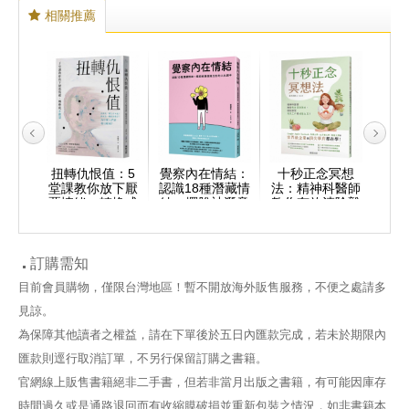
相關推薦
練習：
扭轉仇恨值：5
覺察內在情結：
十秒正念冥想
【限
間消失
堂課教你放下厭
認識18種潛藏情
法：精神科醫師
歌：
制術
惡情緒，轉換成
結，擺脫被潛意
教你有效清除雜
扎
正能量
識支配的人生劇
念，輕鬆享受高
效工作與減壓生
活！
訂購需知
目前會員購物，僅限台灣地區！暫不開放海外販售服務，不便之處請多
見諒。
為保障其他讀者之權益，請在下單後於五日內匯款完成，若未於期限內
匯款則逕行取消訂單，不另行保留訂購之書籍。
官網線上販售書籍絕非二手書，但若非當月出版之書籍，有可能因庫存
時間過久或是通路退回而有收縮膜破損並重新包裝之情況，如非書籍本