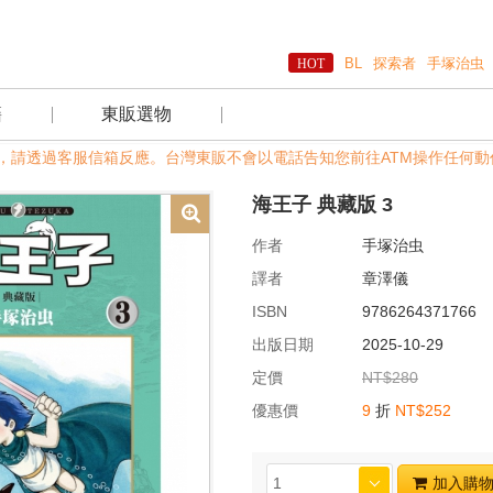
BL
探索者
手塚治虫
籍
東販選物
務時間，請透過客服信箱反應。台灣東販不會以電話告知您前往ATM操作任何動作
海王子 典藏版 3
作者
手塚治虫
譯者
章澤儀
ISBN
9786264371766
出版日期
2025-10-29
定價
NT$280
優惠價
9
折
NT$252
加入購