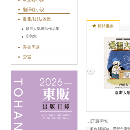
翻譯輕小說
畫冊/技法/圖鑑
相關推薦
嚴選人氣繪師作品集
姿勢集
漫畫周邊
套書
透明人 1
透明人 2
漫畫大
訂購需知
目前會員購物，僅限台灣