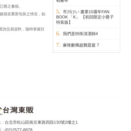
戰祕辛
訂購之書籍。
市川けい 畫業10週年FAN
破損並重新包裝之情況，如
BOOK 「K」 【初回限定小冊子
特装版】
過查詢交易資料，隨時掌握目
我們是特殊清潔師4
麻辣數獨超難題篇 7
台北市松山區南京東路四段130號2樓之1
(02)2577-8878