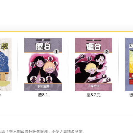
學
塵8 1
塵8 2完
地區！暫不開放海外販售服務，不便之處請多見諒。