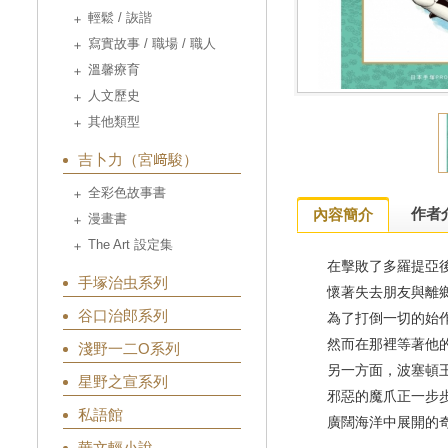
輕鬆 / 詼諧
寫實故事 / 職場 / 職人
溫馨療育
人文歷史
其他類型
吉卜力（宮﨑駿）
全彩色故事書
作者
內容簡介
漫畫書
The Art 設定集
在擊敗了多羅提亞
手塚治虫系列
懷著失去朋友與離
谷口治郎系列
為了打倒一切的始
然而在那裡等著他
淺野一二O系列
另一方面，波塞頓王
星野之宣系列
邪惡的魔爪正一步
私語館
廣闊海洋中展開的奇
華文輕小說