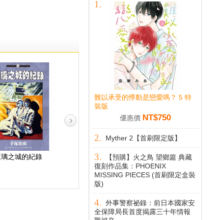
難以承受的悸動是戀愛嗎？ 5 特
裝版
NT$750
優惠價
Myther 2【首刷限定版】
玻璃之城的紀錄
熔岩大使 1
海王子 典藏版 1
【預購】火之鳥 望鄉篇 典藏
復刻作品集：PHOENIX
MISSING PIECES (首刷限定盒裝
版)
外事警察祕錄：前日本國家安
全保障局長首度揭露三十年情報