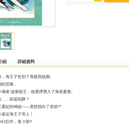
介紹
詳細資料
後，海王子告別了母親與故鄉。
鄉的悲痛，
作俑者‧波塞頓王，他選擇潛入了海底要塞。
的……卻是陷阱？
選妃的神諭——竟然指向了碧碧!?
步逼近海王子等人！
幻巨作，第３部!!