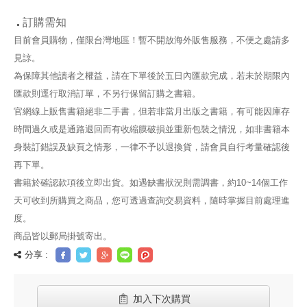
訂購需知
目前會員購物，僅限台灣地區！暫不開放海外販售服務，不便之處請多
見諒。
為保障其他讀者之權益，請在下單後於五日內匯款完成，若未於期限內
匯款則逕行取消訂單，不另行保留訂購之書籍。
官網線上販售書籍絕非二手書，但若非當月出版之書籍，有可能因庫存
時間過久或是通路退回而有收縮膜破損並重新包裝之情況，如非書籍本
身裝訂錯誤及缺頁之情形，一律不予以退換貨，請會員自行考量確認後
再下單。
書籍於確認款項後立即出貨。如遇缺書狀況則需調書，約10~14個工作
天可收到所購買之商品，您可透過查詢交易資料，隨時掌握目前處理進
度。
商品皆以郵局掛號寄出。
分享 :
加入下次購買