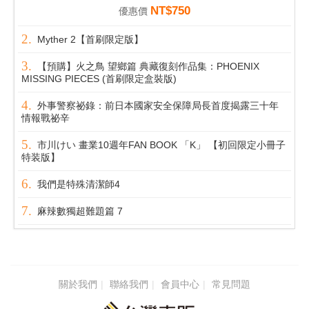
NT$750
優惠價
Myther 2【首刷限定版】
【預購】火之鳥 望鄉篇 典藏復刻作品集：PHOENIX
MISSING PIECES (首刷限定盒裝版)
外事警察祕錄：前日本國家安全保障局長首度揭露三十年
情報戰祕辛
市川けい 畫業10週年FAN BOOK 「K」 【初回限定小冊子
特装版】
我們是特殊清潔師4
麻辣數獨超難題篇 7
關於我們
聯絡我們
會員中心
常見問題