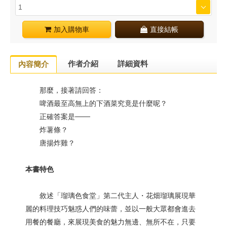
加入購物車
直接結帳
作者介紹
詳細資料
內容簡介
那麼，接著請回答：
啤酒最至高無上的下酒菜究竟是什麼呢？
正確答案是───
炸薯條？
唐揚炸雞？
本書特色
敘述「瑠璃色食堂」第二代主人・花畑瑠璃展現華
麗的料理技巧魅惑人們的味蕾，並以一般大眾都會進去
用餐的餐廳，來展現美食的魅力無邊、無所不在，只要