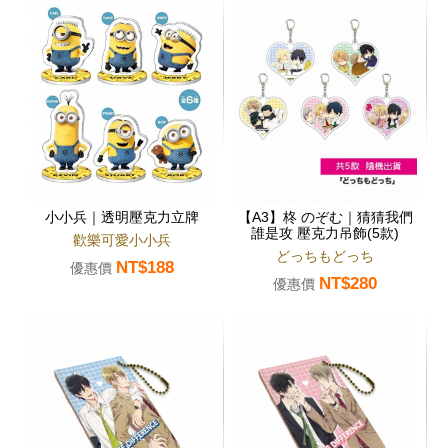
小小兵｜透明壓克力立牌
【A3】柊 のぞむ｜猜猜我們
誰是攻 壓克力吊飾(5款)
歡樂可愛小小兵
どっちもどっち
NT$188
優惠價
NT$280
優惠價