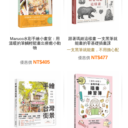
Maruco水彩手繪小畫室：用
跟著瑪姬這樣畫 一支黑筆就
溫暖的筆觸輕鬆畫出療癒小動
能畫的零基礎插畫課
物
一支黑筆就能畫，不用擔心配
NT$477
色，附步驟影片，簡單好上
優惠價
NT$405
優惠價
手。