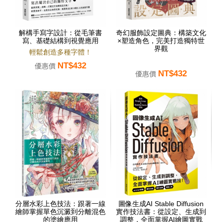
解構手寫字設計：從毛筆書
奇幻服飾設定圖典：構築文化
寫、基礎結構到視覺應用
×塑造角色，完美打造獨特世
界觀
輕鬆創造多種字體！
NT$432
優惠價
NT$432
優惠價
分層水彩上色技法：跟著一線
圖像生成AI Stable Diffusion
繪師掌握單色沉澱到分離混色
實作技法書：從設定、生成到
的塗繪應用
調整，全面掌握AI繪圖實戰