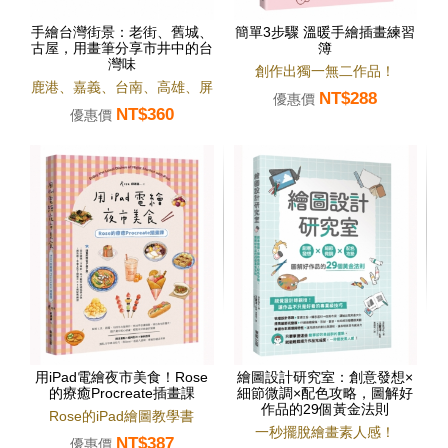
手繪台灣街景：老街、舊城、
簡單3步驟 溫暖手繪插畫練習
古屋，用畫筆分享市井中的台
簿
灣味
創作出獨一無二作品！
鹿港、嘉義、台南、高雄、屏
NT$288
優惠價
NT$360
東145張街道速寫
優惠價
用iPad電繪夜市美食！Rose
繪圖設計研究室：創意發想×
的療癒Procreate插畫課
細節微調×配色攻略，圖解好
作品的29個黃金法則
Rose的iPad繪圖教學書
一秒擺脫繪畫素人感！
NT$387
優惠價