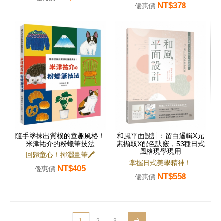
NT$378
優惠價
隨手塗抹出質樸的童趣風格！
和風平面設計：留白邏輯X元
米津祐介的粉蠟筆技法
素擷取X配色訣竅，53種日式
風格現學現用
回歸童心！揮灑畫筆🖍
掌握日式美學精神！
NT$405
優惠價
NT$558
優惠價
1
2
3