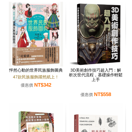
怦然心動的世界民族服飾圖典
3D美術創作技巧超入門：解
析次世代流程，基礎操作輕鬆
47款民族服飾躍然紙上！
上手
NT$342
優惠價
NT$558
優惠價