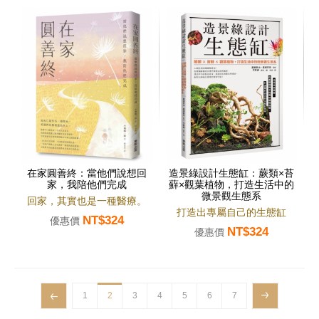
在家圓善終：當他們說想回
造景綠設計生態缸：蕨類×苔
家，我陪他們完成
蘚×觀葉植物，打造生活中的
微景觀生態系
回家，其實也是一種醫療。
打造出專屬自己的生態缸
NT$324
優惠價
NT$324
優惠價
1
2
3
4
5
6
7