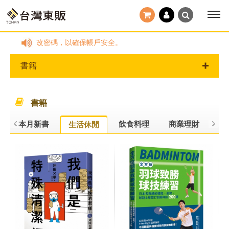
定期更改密碼，以確保帳戶安全。
書籍
書籍
本月新書
飲食料理
商業理財
旅
生活休閒