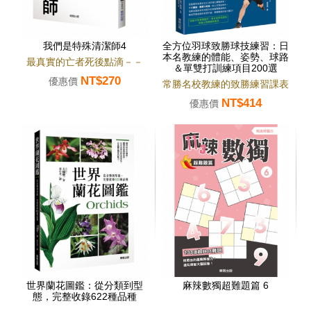
我們是特殊清潔師4
全方位羽球致勝球技練習：日
本名教練的體能、姿勢、球路
最真實的亡者死後點滴－－
＆單雙打訓練項目200選
NT$270
優惠價
常勝名校教練的致勝練習課表
NT$414
優惠價
世界蘭花圖鑑：從分類到型
麻辣數獨超難題篇 6
態，完整收錄622種品種