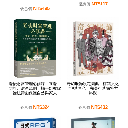
NT$117
優惠價
NT$495
優惠價
老後財富管理必修課：養老、
奇幻服飾設定圖典：構築文化
防詐、遺產規劃，橘子姐教你
×塑造角色，完美打造獨特世
從法律面保護自己與家人
界觀
NT$324
NT$432
優惠價
優惠價