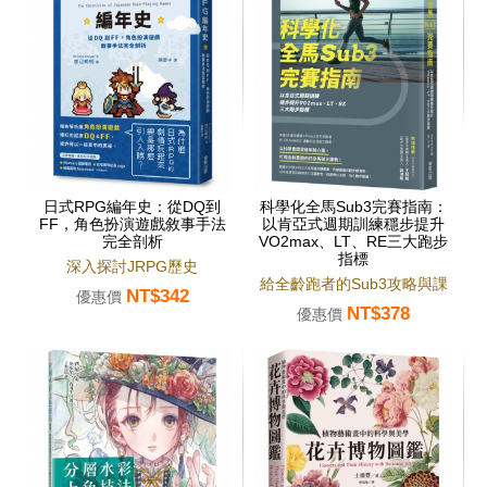
日式RPG編年史：從DQ到
科學化全馬Sub3完賽指南：
FF，角色扮演遊戲敘事手法
以肯亞式週期訓練穩步提升
完全剖析
VO2max、LT、RE三大跑步
指標
深入探討JRPG歷史
給全齡跑者的Sub3攻略與課
NT$342
優惠價
NT$378
表
優惠價