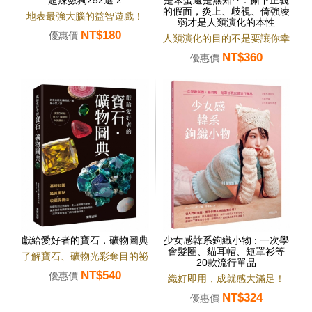
超辣數獨252選 2
是笨蛋還是無知!?：撕下正義
的假面，炎上、歧視、倚強凌
地表最強大腦的益智遊戲！
弱才是人類演化的本性
NT$180
優惠價
人類演化的目的不是要讓你幸
NT$360
福。
優惠價
獻給愛好者的寶石．礦物圖典
少女感韓系鉤織小物 : 一次學
會髮圈、貓耳帽、短罩衫等
了解寶石、礦物光彩奪目的祕
20款流行單品
NT$540
密！
優惠價
織好即用，成就感大滿足！
NT$324
優惠價