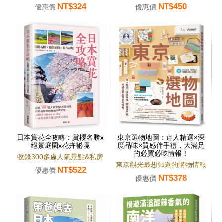
NT$324
NT$450
全攻略
優惠價
優惠價
日本賞花全攻略：賞櫻名勝x
東京選物地圖：達人精選×深
絕景庭園x花卉祕境
度品味×質感伴手禮，大滿足
的必買必吃情報！
收錄300多處人氣景點&私房
東京觀光最想知道的購物情報
NT$522
祕境，盡享日本四季美景
優惠價
NT$378
一網打盡！
優惠價