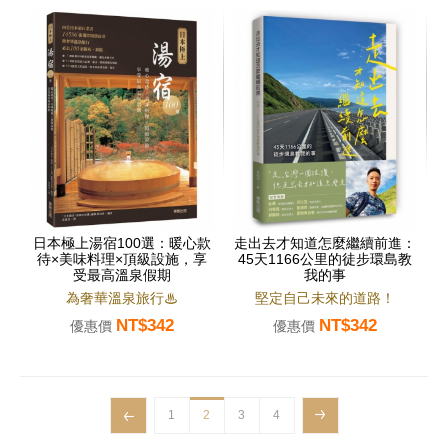
日本極上湯宿100選：暖心款
走出去才知道怎麼繼續前進：
待×美味料理×頂級設施，享
45天1166公里的徒步環島教
受最高溫泉假期
我的事
為奢華溫泉旅行♨
堅定自己未來的道路！
NT$342
NT$342
優惠價
優惠價
1
2
3
4