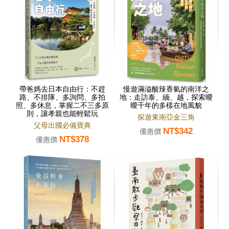
帶爸媽去日本自由行：不趕
慢遊滿溢酸辣香氣的南洋之
路、不排隊、多詢問、多拍
地：走訪泰、緬、越，探索曖
照、多休息，掌握二不三多原
曖千年的多樣在地風貌
則，讓孝親也能輕鬆玩
探遊東南亞金三角
父母出國必備寶典
NT$342
優惠價
NT$378
優惠價