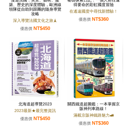
慢遊法國：美景、藝術、建
秘魯探索日記：一個人前往遠
築、歷史的深度體驗，歐洲線
得要命的彩虹國度冒險
領隊從自助到跟團的隨身導覽
在遙遠國度中尋找新體驗！
攻略
NT$360
優惠價
深入導覽法國文化之旅🗼
NT$450
優惠價
北海道超導覽2023
關西鐵道超圖鑑：一本掌握京
阪神列車路線！
2023最新★最完整資訊
滿載京阪神鐵路魅力🚄
NT$450
優惠價
NT$360
優惠價