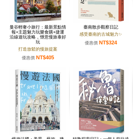
曼谷輕奢小旅行：最新景點情
臺南散步觀察日記
報+主題魅力玩樂食購+捷運
感受臺南的古城魅力✨
沿線遊玩攻略，愜意慢旅泰好
玩
NT$324
優惠價
打造放鬆的慢旅提案
NT$405
優惠價