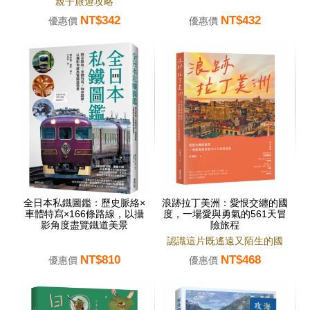
親子旅遊攻略
NT$342
NT$432
優惠價
優惠價
全日本私鐵圖鑑：歷史脈絡×
浪跡拉丁美洲：愛恨交纏的國
車體特寫×166條路線，以攝
度，一場愛與勇氣的561天冒
影角度盡覽鐵道美景
險旅程
認識這片既遙遠又陌生的國
NT$810
NT$468
度。
優惠價
優惠價