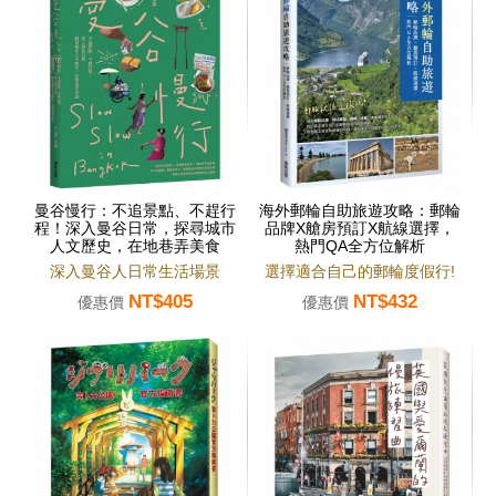
曼谷慢行：不追景點、不趕行
海外郵輪自助旅遊攻略：郵輪
程！深入曼谷日常，探尋城市
品牌X艙房預訂X航線選擇，
人文歷史，在地巷弄美食
熱門QA全方位解析
深入曼谷人日常生活場景
選擇適合自己的郵輪度假行!
NT$405
NT$432
優惠價
優惠價