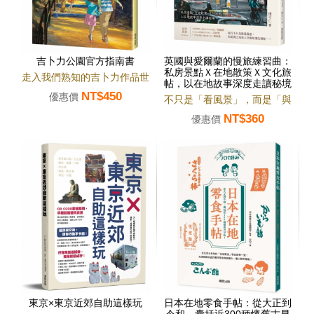
吉卜力公園官方指南書
英國與愛爾蘭的慢旅練習曲：
私房景點Ｘ在地散策Ｘ文化旅
走入我們熟知的吉卜力作品世
帖，以在地故事深度走讀秘境
NT$450
界！
優惠價
不只是「看風景」，而是「與
NT$360
地方對話」。
優惠價
東京×東京近郊自助這樣玩
日本在地零食手帖：從大正到