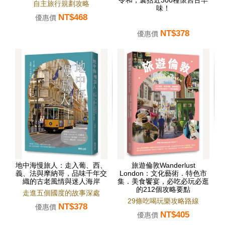
令和，囊括近300種懷舊古早
自主旅行規劃攻略
味！
NT$468
優惠價
NT$378
優惠價
地中海慢旅人：走入葡、西、
旅遊倫敦Wanderlust
義、法與摩納哥，品味千年交
London：文化藝術．特色市
織的古老風情與迷人海岸
集．美食饗宴，必吃必玩必逛
的212個攻略要點
走進五個國度的故事深處
29條吃喝玩樂攻略路線
NT$378
優惠價
NT$405
優惠價