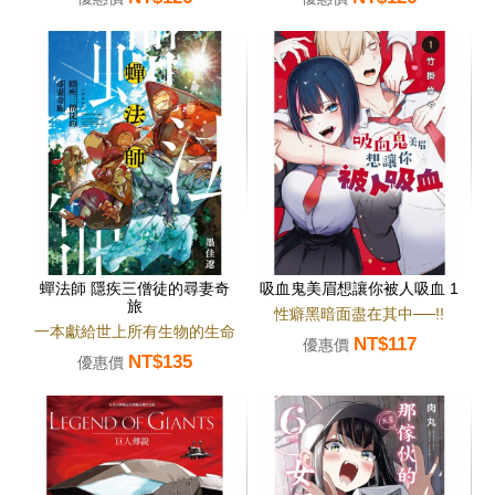
蟬法師 隱疾三僧徒的尋妻奇
吸血鬼美眉想讓你被人吸血 1
旅
性癖黑暗面盡在其中──!!
一本獻給世上所有生物的生命
NT$117
優惠價
NT$135
讚歌
優惠價