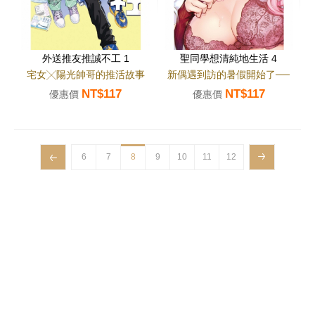
外送推友推誠不工 1
聖同學想清純地生活 4
宅女╳陽光帥哥的推活故事
新偶遇到訪的暑假開始了──
NT$117
NT$117
優惠價
優惠價
6
7
8
9
10
11
12