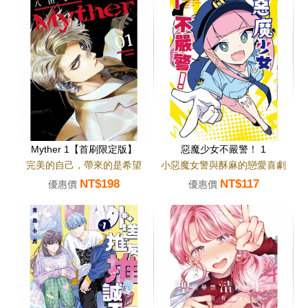
Myther 1【首刷限定版】
惡魔少女不嚴警！ 1
完美的自己，帶來的是希望
小惡魔女警與酥麻的戀愛喜劇
NT$198
NT$117
──?
優惠價
優惠價