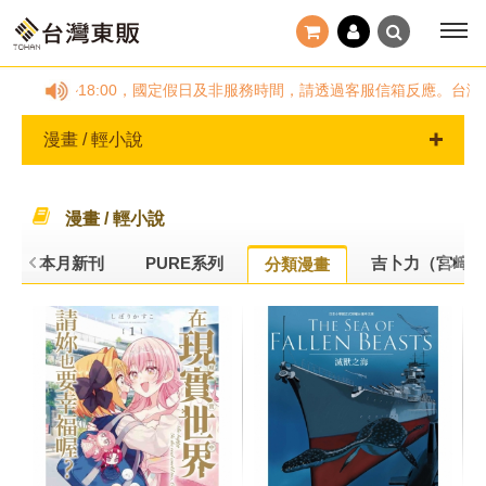
五)09:00~18:00，國定假日及非服務時間，請透過客服信箱反應。台灣
漫畫 / 輕小說
漫畫 / 輕小說
本月新刊
PURE系列
吉卜力（宮﨑駿
分類漫畫